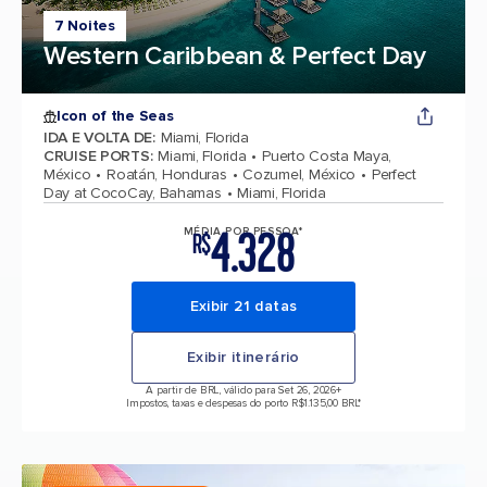
7 Noites
Western Caribbean & Perfect Day
Icon of the Seas
IDA E VOLTA DE
:
Miami, Florida
CRUISE PORTS
:
Miami, Florida
Puerto Costa Maya,
México
Roatán, Honduras
Cozumel, México
Perfect
Day at CocoCay, Bahamas
Miami, Florida
4.328
MÉDIA POR PESSOA*
R$
Exibir 21 datas
Exibir itinerário
A partir de BRL, válido para Set 26, 2026
+
Impostos, taxas e despesas do porto R$1.135,00 BRL*