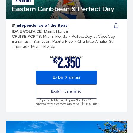
7 Noites
Eastern Caribbean & Perfect Day
Independence of the Seas
IDA E VOLTA DE
:
Miami, Florida
CRUISE PORTS
:
Miami, Florida
Perfect Day at CocoCay,
Bahamas
San Juan, Puerto Rico
Charlotte Amalie, St.
Thomas
Miami, Florida
2.350
MÉDIA POR PESSOA*
R$
Exibir 7 datas
Exibir itinerário
A partir de BRL, válido para Nov 15, 2026
+
Impostos, taxas e despesas do porto R$1.148,00 BRL*