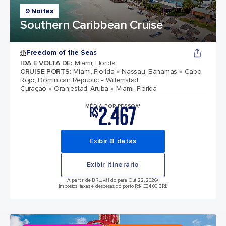
9 Noites
Southern Caribbean Cruise
Freedom of the Seas
IDA E VOLTA DE
:
Miami, Florida
CRUISE PORTS
:
Miami, Florida
Nassau, Bahamas
Cabo
Rojo, Dominican Republic
Willemstad,
Curaçao
Oranjestad, Aruba
Miami, Florida
2.467
MÉDIA POR PESSOA*
R$
Exibir 8 datas
Exibir itinerário
A partir de BRL, válido para Out 22, 2026
+
Impostos, taxas e despesas do porto R$1.034,00 BRL*