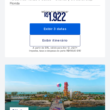
Florida
1.922
MÉDIA POR PESSOA*
R$
Exibir 3 datas
Exibir itinerário
A partir de BRL, válido para Abr 12, 2027
+
Impostos, taxas e despesas do porto R$459,00 BRL*