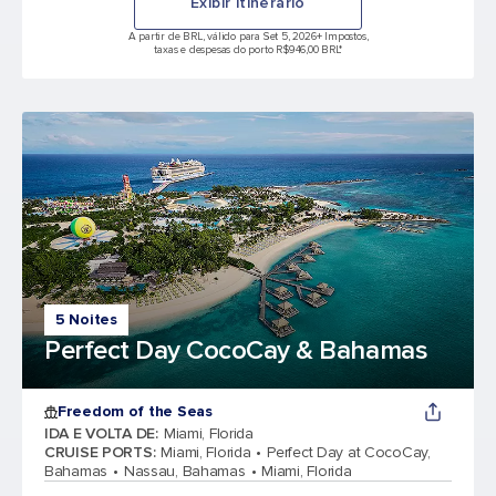
Exibir itinerário
A partir de BRL, válido para Set 5, 2026
+ Impostos,
taxas e despesas do porto R$946,00 BRL*
5 Noites
Perfect Day CocoCay & Bahamas
Freedom of the Seas
IDA E VOLTA DE
:
Miami, Florida
CRUISE PORTS
:
Miami, Florida
Perfect Day at CocoCay,
Bahamas
Nassau, Bahamas
Miami, Florida