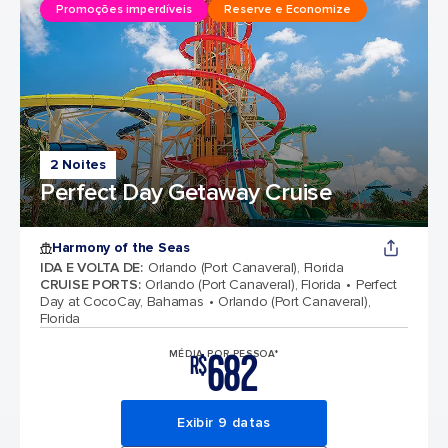
Promoções imperdíveis
Reserve e Economize
2 Noites
Perfect Day Getaway Cruise
Harmony of the Seas
IDA E VOLTA DE
:
Orlando (Port Canaveral), Florida
CRUISE PORTS
:
Orlando (Port Canaveral), Florida
Perfect
Day at CocoCay, Bahamas
Orlando (Port Canaveral),
Florida
682
MÉDIA POR PESSOA*
R$
Exibir 9 datas