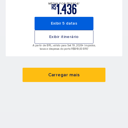
1.436
MÉDIA POR PESSOA*
R$
Exibir 5 datas
Exibir itinerário
A partir de BRL, válido para Set 19, 2026
+ Impostos,
taxas e despesas do porto R$919,00 BRL*
Carregar mais