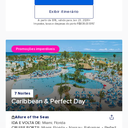
Exibir itinerário
A partir de BRL, válido para Jan 23, 2028
+
Impostos, taxas e despesas do porto R$839,00 BRL*
Promoções imperdíveis
7 Noites
Caribbean & Perfect Day
Allure of the Seas
IDA E VOLTA DE
:
Miami, Florida
CRUISE PORTS
:
Miami, Florida
Nassau, Bahamas
Perfect