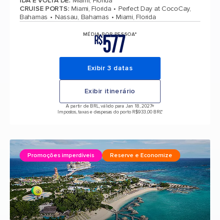
IDA E VOLTA DE
:
Miami, Florida
CRUISE PORTS
:
Miami, Florida
Perfect Day at CocoCay,
Bahamas
Nassau, Bahamas
Miami, Florida
577
MÉDIA POR PESSOA*
R$
Exibir 3 datas
Exibir itinerário
A partir de BRL, válido para Jan 18, 2027
+
Impostos, taxas e despesas do porto R$933,00 BRL*
Promoções imperdíveis
Reserve e Economize