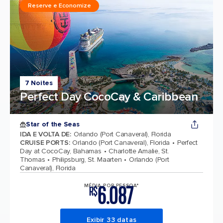
Reserve e Economize
7 Noites
Perfect Day CocoCay & Caribbean
Star of the Seas
IDA E VOLTA DE
:
Orlando (Port Canaveral), Florida
CRUISE PORTS
:
Orlando (Port Canaveral), Florida
Perfect
Day at CocoCay, Bahamas
Charlotte Amalie, St.
Thomas
Philipsburg, St. Maarten
Orlando (Port
Canaveral), Florida
6.087
MÉDIA POR PESSOA*
R$
Exibir 33 datas