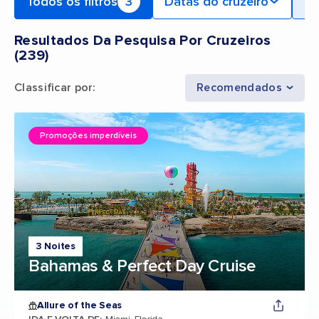
Todos os filtros
3
Datas do cruzeiro
Po
Resultados Da Pesquisa Por Cruzeiros
(
239
)
Classificar por
:
Recomendados
Promoções imperdíveis
3 Noites
Bahamas & Perfect Day Cruise
Allure of the Seas