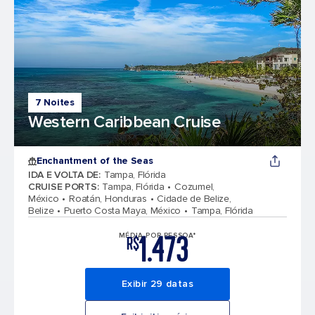
7 Noites
Western Caribbean Cruise
Enchantment of the Seas
IDA E VOLTA DE
:
Tampa, Flórida
CRUISE PORTS
:
Tampa, Flórida
Cozumel,
México
Roatán, Honduras
Cidade de Belize,
Belize
Puerto Costa Maya, México
Tampa, Flórida
1.473
MÉDIA POR PESSOA*
R$
Exibir 29 datas