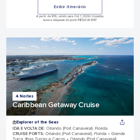
Exibir itinerário
A partir de BRL, válido para Out 1, 2026
+ Impostos,
taxas e despesas do porto R$523,00 BRL*
4 Noites
Caribbean Getaway Cruise
Explorer of the Seas
IDA E VOLTA DE
:
Orlando (Port Canaveral), Florida
CRUISE PORTS
:
Orlando (Port Canaveral), Florida
Grande
Turca, Ilhas Turcas e Caicos
Orlando (Port Canaveral),