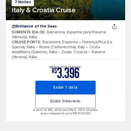
7 Noites
Italy & Croatia Cruise
Brilliance of the Seas
SOMENTE IDA DE
:
Barcelona, Espanha para Ravena
(Veneza), Itália
CRUISE PORTS
:
Barcelona, Espanha
Florença/Pisa (La
Spezia), Itália
Rome (Civitavecchia), Italy
Costa
Amalfitana (Salerno), Itália
Zadar, Croácia
Ravena
(Veneza), Itália
3.396
MÉDIA POR PESSOA*
R$
Exibir 1 data
Exibir itinerário
A partir de BRL, válido para Mai 8, 2027
+ Impostos,
taxas e despesas do porto R$1.141,00 BRL*