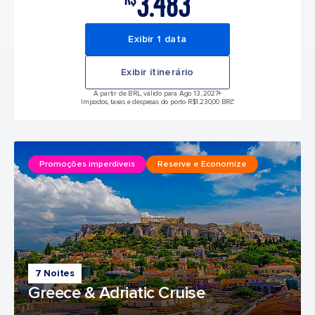
3.483
Exibir 1 data
Exibir itinerário
A partir de BRL, válido para Ago 13, 2027
+
Impostos, taxas e despesas do porto R$1.230,00 BRL*
Promoções imperdíveis
Reserve e Economize
7 Noites
Greece & Adriatic Cruise