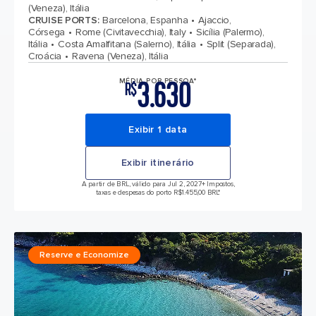
(Veneza), Itália
CRUISE PORTS
:
Barcelona, Espanha
Ajaccio,
Córsega
Rome (Civitavecchia), Italy
Sicília (Palermo),
Itália
Costa Amalfitana (Salerno), Itália
Split (Separada),
Croácia
Ravena (Veneza), Itália
3.630
MÉDIA POR PESSOA*
R$
Exibir 1 data
Exibir itinerário
A partir de BRL, válido para Jul 2, 2027
+ Impostos,
taxas e despesas do porto R$1.455,00 BRL*
Reserve e Economize