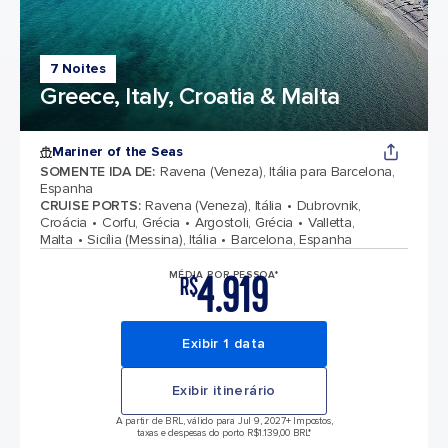
7 Noites
Greece, Italy, Croatia & Malta
Mariner of the Seas
SOMENTE IDA DE
:
Ravena (Veneza), Itália para Barcelona,
Espanha
CRUISE PORTS
:
Ravena (Veneza), Itália
Dubrovnik,
Croácia
Corfu, Grécia
Argostoli, Grécia
Valletta,
Malta
Sicília (Messina), Itália
Barcelona, Espanha
4.919
MÉDIA POR PESSOA*
R$
Exibir 1 data
Exibir itinerário
A partir de BRL, válido para Jul 9, 2027
+ Impostos,
taxas e despesas do porto R$1.139,00 BRL*