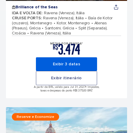
Brilliance of the Seas
IDA E VOLTA DE
:
Ravena (Veneza), Itália
CRUISE PORTS
:
Ravena (Veneza), Itália
Baía de Kotor
(cruzeiro), Montenegro
Kotor, Montenegro
Atenas
(Piraeus), Grécia
Santorini, Grécia
Split (Separada),
Croácia
Ravena (Veneza), Itália
3.474
MÉDIA POR PESSOA*
R$
Exibir 3 datas
Exibir itinerário
A partir de BRL, válido para Jul 31, 2027
+ Impostos,
taxas e despesas do porto R$1.375,00 BRL*
Reserve e Economize