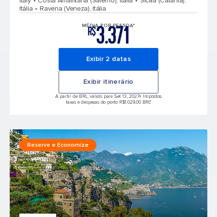
Italy
Costa Amalfitana (Salerno), Itália
Sicília (Catânia),
Itália
Ravena (Veneza), Itália
3.371
MÉDIA POR PESSOA*
R$
Exibir 2 datas
Exibir itinerário
A partir de BRL, válido para Set 13, 2027
+ Impostos,
taxas e despesas do porto R$1.029,00 BRL*
Reserve e Economize