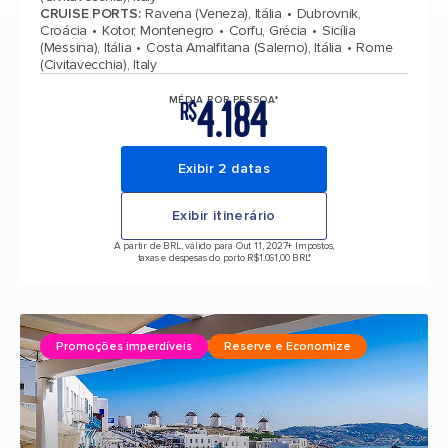
CRUISE PORTS
:
Ravena (Veneza), Itália
Dubrovnik,
Croácia
Kotor, Montenegro
Corfu, Grécia
Sicília
(Messina), Itália
Costa Amalfitana (Salerno), Itália
Rome
(Civitavecchia), Italy
4.184
MÉDIA POR PESSOA*
R$
Exibir 2 datas
Exibir itinerário
A partir de BRL, válido para Out 11, 2027
+ Impostos,
taxas e despesas do porto R$1.061,00 BRL*
Promoções imperdíveis
Reserve e Economize