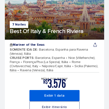
7 Noites
Best Of Italy & French Riviera
Mariner of the Seas
SOMENTE IDA DE
:
Barcelona, Espanha para Ravena
(Veneza), Itália
CRUISE PORTS
:
Barcelona, Espanha
Nice (Villefranche),
França
Florença/Pisa (La Spezia), Itália
Rome
(Civitavecchia), Italy
Nápoles/Capri, Itália
Sicília (Palermo),
Itália
Ravena (Veneza), Itália
3.576
MÉDIA POR PESSOA*
R$
Exibir 1 data
Exibir itinerário