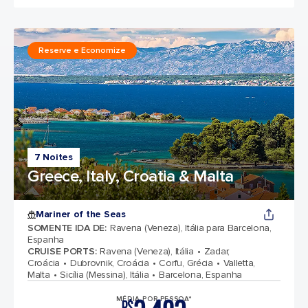
Reserve e Economize
7 Noites
Greece, Italy, Croatia & Malta
Mariner of the Seas
SOMENTE IDA DE
:
Ravena (Veneza), Itália para Barcelona,
Espanha
CRUISE PORTS
:
Ravena (Veneza), Itália
Zadar,
Croácia
Dubrovnik, Croácia
Corfu, Grécia
Valletta,
Malta
Sicília (Messina), Itália
Barcelona, Espanha
MÉDIA POR PESSOA*
R$