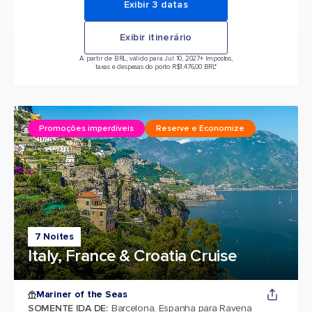
Exibir 3 datas
Exibir itinerário
A partir de BRL, válido para Jul 10, 2027
+ Impostos,
taxas e despesas do porto R$1.476,00 BRL*
Promoções imperdíveis
Reserve e Economize
7 Noites
Italy, France & Croatia Cruise
Mariner of the Seas
SOMENTE IDA DE
:
Barcelona, Espanha para Ravena