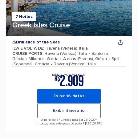
7 Noites
Greek Isles Cruise
Brilliance of the Seas
IDA E VOLTA DE
:
Ravena (Veneza), Itália
CRUISE PORTS
:
Ravena (Veneza), Itália
Santorini,
Grécia
Mikonos, Grécia
Atenas (Piraeus), Grécia
Split
(Separada), Croácia
Ravena (Veneza), Itália
2.909
MÉDIA POR PESSOA*
R$
Exibir 16 datas
Exibir itinerário
A partir de BRL, válido para Set 25, 2027
+
Impostos, taxas e despesas do porto R$1.651,00 BRL*