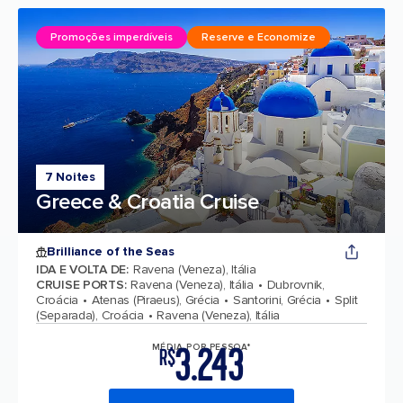
Promoções imperdíveis
Reserve e Economize
7 Noites
Greece & Croatia Cruise
Brilliance of the Seas
IDA E VOLTA DE
:
Ravena (Veneza), Itália
CRUISE PORTS
:
Ravena (Veneza), Itália
Dubrovnik,
Croácia
Atenas (Piraeus), Grécia
Santorini, Grécia
Split
(Separada), Croácia
Ravena (Veneza), Itália
3.243
MÉDIA POR PESSOA*
R$