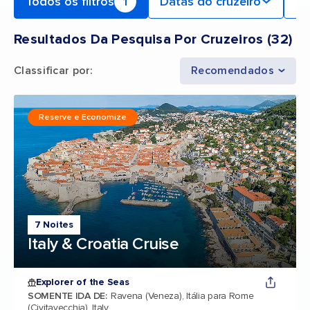
Todos os filtros
1
Datas do cruzeiro
Po
Resultados Da Pesquisa Por Cruzeiros
(
32
)
Classificar por
:
Recomendados
Reserve e Economize
7 Noites
Italy & Croatia Cruise
Explorer of the Seas
SOMENTE IDA DE
:
Ravena (Veneza), Itália para Rome
(Civitavecchia), Italy