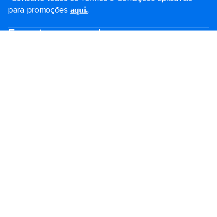
para promoções
.
aqui.
Encontre seu cruzeiro
Promoções de Black Friday
Cruzeiros de última hora
Cruzeiros de fim de semana
Cruzeiros de férias
Cruzeiros 2026-2027
Guia de cruzeiro
Maiores navios
Férias em família
Royal weddings
Cruzeiros temáticos
Viagem em grupo
Acessibilidade a bordo
Destinos
Portos populares
Planeje seu cruzeiro