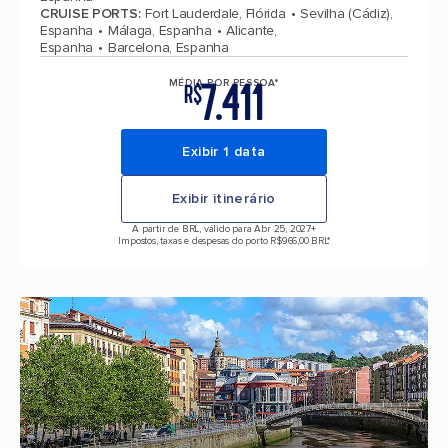
CRUISE PORTS
:
Fort Lauderdale, Flórida
Sevilha (Cádiz),
Espanha
Málaga, Espanha
Alicante,
Espanha
Barcelona, Espanha
7.411
MÉDIA POR PESSOA*
R$
Exibir 1 data
Exibir itinerário
A partir de BRL, válido para Abr 25, 2027
+
Impostos, taxas e despesas do porto R$966,00 BRL*