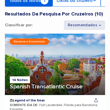
Todos os filtros
1
Datas do cruzeiro
Po
Resultados Da Pesquisa Por Cruzeiros
(
10
)
Classificar por
:
Recomendados
Reserve e Economize
14 Noites
Spanish Transatlantic Cruise
Legend of the Seas
SOMENTE IDA DE
:
Fort Lauderdale, Flórida para Barcelona,
Espanha