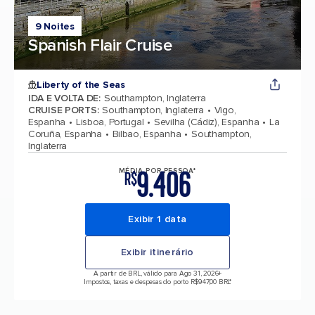
9 Noites
Spanish Flair Cruise
Liberty of the Seas
IDA E VOLTA DE
:
Southampton, Inglaterra
CRUISE PORTS
:
Southampton, Inglaterra
Vigo,
Espanha
Lisboa, Portugal
Sevilha (Cádiz), Espanha
La
Coruña, Espanha
Bilbao, Espanha
Southampton,
Inglaterra
9.406
MÉDIA POR PESSOA*
R$
Exibir 1 data
Exibir itinerário
A partir de BRL, válido para Ago 31, 2026
+
Impostos, taxas e despesas do porto R$947,00 BRL*