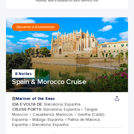
Impostos, taxas e despesas do porto R$994,00 BRL*
Reserve e Economize
8 Noites
Spain & Morocco Cruise
Mariner of the Seas
IDA E VOLTA DE
:
Barcelona, Espanha
CRUISE PORTS
:
Barcelona, Espanha
Tangier,
Morocco
Casablanca, Marrocos
Sevilha (Cádiz),
Espanha
Málaga, Espanha
Palma de Maiorca,
Espanha
Barcelona, Espanha