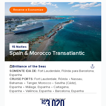
Reserve e Economize
15 Noites
Spain & Morocco Transatlantic
Brilliance of the Seas
SOMENTE IDA DE
:
Fort Lauderdale, Flórida para Barcelona,
Espanha
CRUISE PORTS
:
Fort Lauderdale, Flórida
Nassau,
Bahamas
Tangier, Morocco
Sevilha (Cádiz),
Espanha
Málaga, Espanha
Cartagena,
Espanha
Valência, Espanha
Barcelona, Espanha
3.020
MÉDIA POR PESSOA*
R$