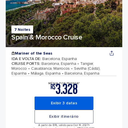
7 Noites
Spain & Morocco Cruise
Mariner of the Seas
IDA E VOLTA DE
:
Barcelona, Espanha
CRUISE PORTS
:
Barcelona, Espanha
Tangier,
Morocco
Casablanca, Marrocos
Sevilha (Cádiz),
Espanha
Málaga, Espanha
Barcelona, Espanha
3.328
MÉDIA POR PESSOA*
R$
Exibir 3 datas
Exibir itinerário
A partir de BRL, válido para Out 14, 2027
+