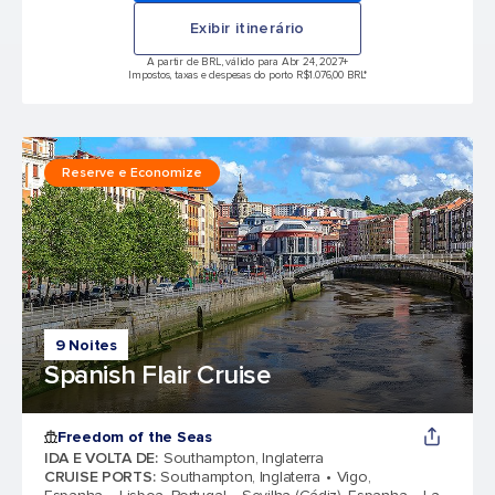
Exibir itinerário
A partir de BRL, válido para Abr 24, 2027
+
Impostos, taxas e despesas do porto R$1.076,00 BRL*
Reserve e Economize
9 Noites
Spanish Flair Cruise
Freedom of the Seas
IDA E VOLTA DE
:
Southampton, Inglaterra
CRUISE PORTS
:
Southampton, Inglaterra
Vigo,