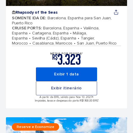
Rhapsody of the Seas
SOMENTE IDA DE
:
Barcelona, Espanha para San Juan,
Puerto Rico
CRUISE PORTS
:
Barcelona, Espanha
Valência,
Espanha
Cartagena, Espanha
Málaga,
Espanha
Sevilha (Cádiz), Espanha
Tangier,
Morocco
Casablanca, Marrocos
San Juan, Puerto Rico
3.323
MÉDIA POR PESSOA*
R$
Exibir 1 data
Exibir itinerário
A partir de BRL, válido para Nov 13, 2027
+
Impostos, taxas e despesas do porto R$1.168,00 BRL*
Reserve e Economize