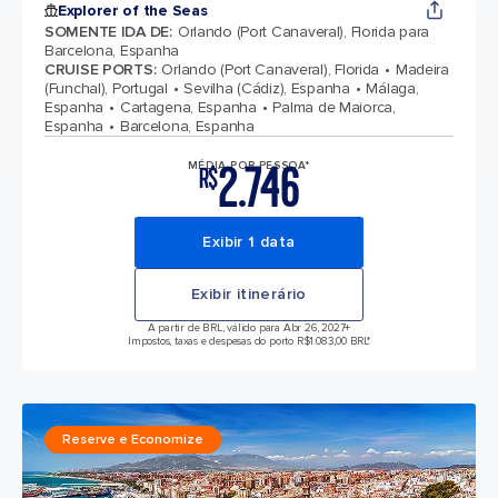
Explorer of the Seas
SOMENTE IDA DE
:
Orlando (Port Canaveral), Florida para
Barcelona, Espanha
CRUISE PORTS
:
Orlando (Port Canaveral), Florida
Madeira
(Funchal), Portugal
Sevilha (Cádiz), Espanha
Málaga,
Espanha
Cartagena, Espanha
Palma de Maiorca,
Espanha
Barcelona, Espanha
2.746
MÉDIA POR PESSOA*
R$
Exibir 1 data
Exibir itinerário
A partir de BRL, válido para Abr 26, 2027
+
Impostos, taxas e despesas do porto R$1.083,00 BRL*
Reserve e Economize