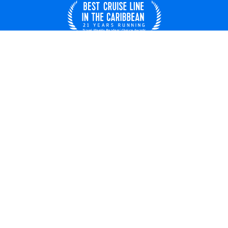
Brasil
© 2026 Royal Caribbean Cruises
Sobre nós
Privacidade
Termos de uso
Carreiras
Declaração de escravidão moderna
Segurança
Declaração de direitos
Atualizações de viagem