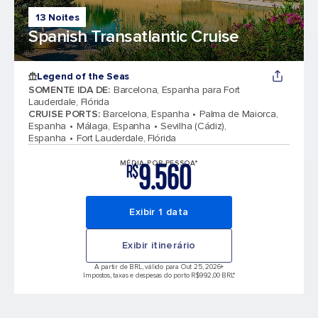
13 Noites
Spanish Transatlantic Cruise
Legend of the Seas
SOMENTE IDA DE
:
Barcelona, Espanha para Fort
Lauderdale, Flórida
CRUISE PORTS
:
Barcelona, Espanha
Palma de Maiorca,
Espanha
Málaga, Espanha
Sevilha (Cádiz),
Espanha
Fort Lauderdale, Flórida
9.560
MÉDIA POR PESSOA*
R$
Exibir 1 data
Exibir itinerário
A partir de BRL, válido para Out 25, 2026
+
Impostos, taxas e despesas do porto R$992,00 BRL*