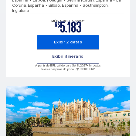
Espanha
Lisboa, Portugal
Sevilha (Cádiz), Espanha
La
Coruña, Espanha
Bilbao, Espanha
Southampton,
Inglaterra
5.183
MÉDIA POR PESSOA*
R$
Exibir 2 datas
Exibir itinerário
A partir de BRL, válido para Set 8, 2027
+ Impostos,
taxas e despesas do porto R$1.033,00 BRL*