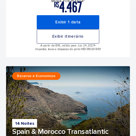
4.467
MÉDIA POR PESSOA*
R$
Exibir 1 data
Exibir itinerário
A partir de BRL, válido para Jun 24, 2027
+
Impostos, taxas e despesas do porto R$1.050,00 BRL*
Reserve e Economize
14 Noites
Spain & Morocco Transatlantic