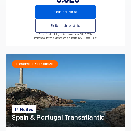
Exibir 1 data
Exibir itinerário
A partir de BRL, válido para Abr 23, 2027
+
Impostos, taxas e despesas do porto R$1.200,00 BRL*
Reserve e Economize
14 Noites
Spain & Portugal Transatlantic