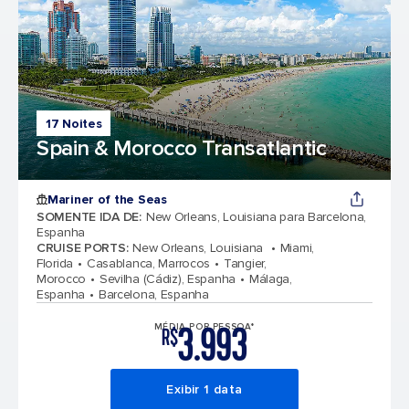
17 Noites
Spain & Morocco Transatlantic
Mariner of the Seas
SOMENTE IDA DE
:
New Orleans, Louisiana para Barcelona,
Espanha
CRUISE PORTS
:
New Orleans, Louisiana
Miami,
Florida
Casablanca, Marrocos
Tangier,
Morocco
Sevilha (Cádiz), Espanha
Málaga,
Espanha
Barcelona, Espanha
3.993
MÉDIA POR PESSOA*
R$
Exibir 1 data