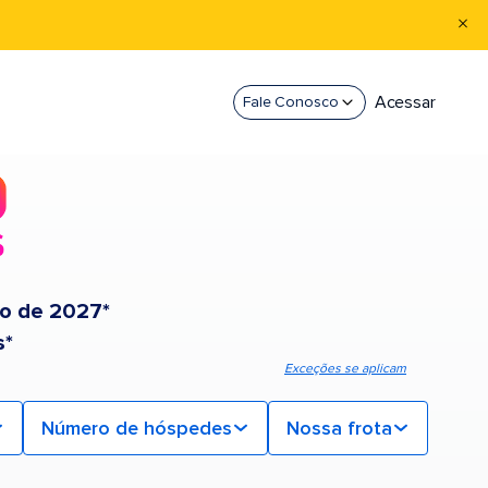
Acessar
Fale Conosco
ão de 2027*
s*
Exceções se aplicam
Número de hóspedes
Nossa frota