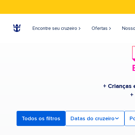
Find a Cruise | Search the Best Cruises for 2026 & 2027
Encontre seu cruzeiro
Ofertas
Nosso
+ Crianças 
+
Todos os filtros
Datas do cruzeiro
Po