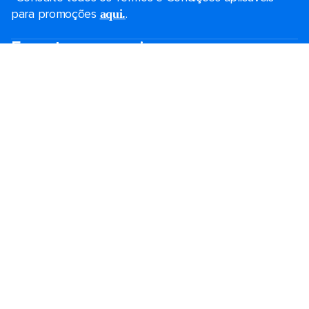
para promoções
.
aqui.
Encontre seu cruzeiro
Promoções de Black Friday
Cruzeiros de última hora
Cruzeiros de fim de semana
Cruzeiros de férias
Cruzeiros 2026-2027
Guia de cruzeiro
Maiores navios
Férias em família
Royal weddings
Cruzeiros temáticos
Viagem em grupo
Acessibilidade a bordo
Destinos
Portos populares
Planeje seu cruzeiro