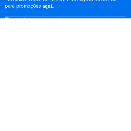
para promoções
.
aqui.
Encontre seu cruzeiro
Promoções de Black Friday
Cruzeiros de última hora
Cruzeiros de fim de semana
Cruzeiros de férias
Cruzeiros 2026-2027
Guia de cruzeiro
Maiores navios
Férias em família
Royal weddings
Cruzeiros temáticos
Viagem em grupo
Acessibilidade a bordo
Destinos
Portos populares
Planeje seu cruzeiro