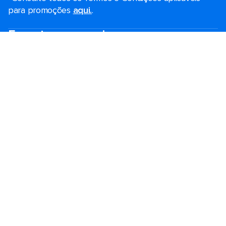
para promoções
aqui.
.
Encontre seu cruzeiro
Promoções de Black Friday
Cruzeiros de última hora
Cruzeiros de fim de semana
Cruzeiros de férias
Cruzeiros 2026-2027
Guia de cruzeiro
Maiores navios
Férias em família
Royal weddings
Cruzeiros temáticos
Viagem em grupo
Acessibilidade a bordo
Destinos
Portos populares
Planeje seu cruzeiro