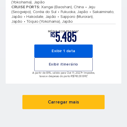
(Yokohama), Japão
CRUISE PORTS
:
Xangai (Baoshan), China
Jeju
(Seogwipo), Coréia do Sul
Fukuoka, Japão
Sakaiminato,
Japão
Hakodate, Japão
Sapporo (Muroran),
Japão
Tóquio (Yokohama), Japão
5.485
MÉDIA POR PESSOA*
R$
Exibir 1 data
Exibir itinerário
A partir de BRL, válido para Out 11, 2027
+ Impostos,
taxas e despesas do porto R$743,00 BRL*
Carregar mais