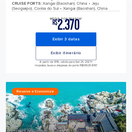
CRUISE PORTS
:
Xangai (Baoshan), China
Jeju
(Seogwipo), Coréia do Sul
Xangai (Baoshan), China
2.370
MÉDIA POR PESSOA*
R$
Exibir 3 datas
Exibir itinerário
A partir de BRL, válido para Set 24, 2027
+
Impostos, taxas e despesas do porto R$430,00 BRL*
Reserve e Economize