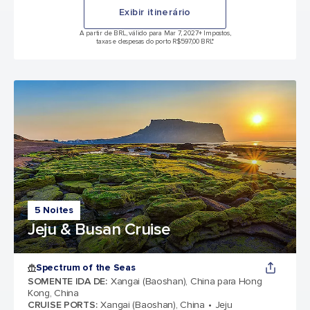
Exibir itinerário
A partir de BRL, válido para Mar 7, 2027
+ Impostos,
taxas e despesas do porto R$597,00 BRL*
5 Noites
Jeju & Busan Cruise
Spectrum of the Seas
SOMENTE IDA DE
:
Xangai (Baoshan), China para Hong
Kong, China
CRUISE PORTS
:
Xangai (Baoshan), China
Jeju