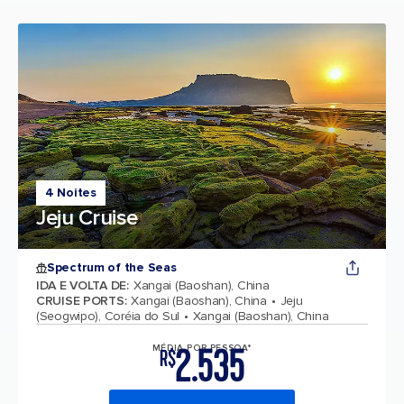
4 Noites
Jeju Cruise
Spectrum of the Seas
IDA E VOLTA DE
:
Xangai (Baoshan), China
CRUISE PORTS
:
Xangai (Baoshan), China
Jeju
(Seogwipo), Coréia do Sul
Xangai (Baoshan), China
2.535
MÉDIA POR PESSOA*
R$