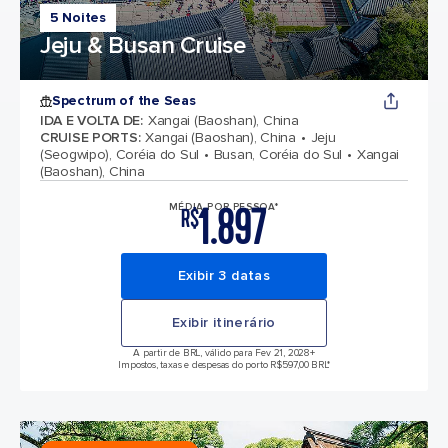
5 Noites
Jeju & Busan Cruise
Spectrum of the Seas
IDA E VOLTA DE
:
Xangai (Baoshan), China
CRUISE PORTS
:
Xangai (Baoshan), China
Jeju
(Seogwipo), Coréia do Sul
Busan, Coréia do Sul
Xangai
(Baoshan), China
1.897
MÉDIA POR PESSOA*
R$
Exibir 3 datas
Exibir itinerário
A partir de BRL, válido para Fev 21, 2028
+
Impostos, taxas e despesas do porto R$597,00 BRL*