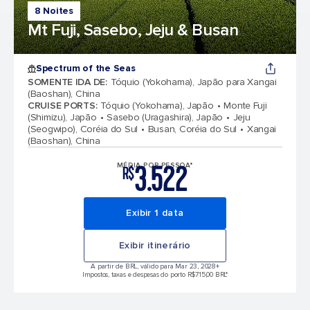
8 Noites
Mt Fuji, Sasebo, Jeju & Busan
Spectrum of the Seas
SOMENTE IDA DE
:
Tóquio (Yokohama), Japão para Xangai
(Baoshan), China
CRUISE PORTS
:
Tóquio (Yokohama), Japão
Monte Fuji
(Shimizu), Japão
Sasebo (Uragashira), Japão
Jeju
(Seogwipo), Coréia do Sul
Busan, Coréia do Sul
Xangai
(Baoshan), China
3.522
MÉDIA POR PESSOA*
R$
Exibir 1 data
Exibir itinerário
A partir de BRL, válido para Mar 23, 2028
+
Impostos, taxas e despesas do porto R$715,00 BRL*