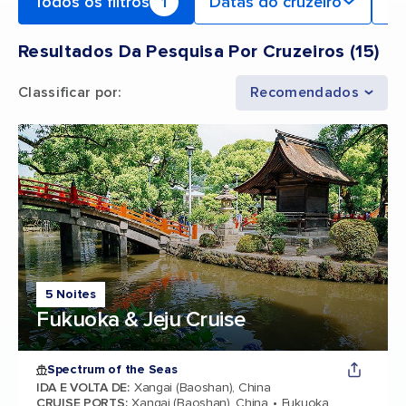
Todos os filtros
1
Datas do cruzeiro
Po
Resultados Da Pesquisa Por Cruzeiros
(
15
)
Classificar por
:
Recomendados
5 Noites
Fukuoka & Jeju Cruise
Spectrum of the Seas
IDA E VOLTA DE
:
Xangai (Baoshan), China
CRUISE PORTS
:
Xangai (Baoshan), China
Fukuoka,