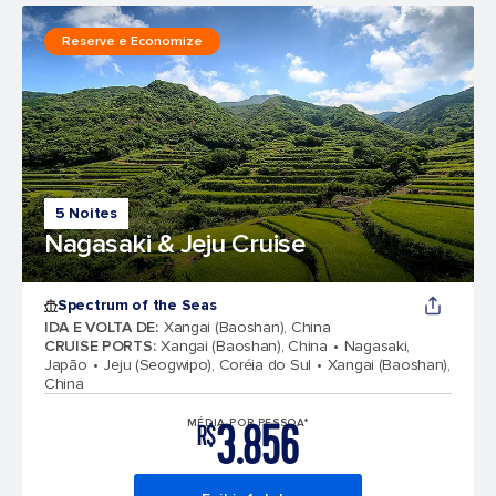
Reserve e Economize
5 Noites
Nagasaki & Jeju Cruise
Spectrum of the Seas
IDA E VOLTA DE
:
Xangai (Baoshan), China
CRUISE PORTS
:
Xangai (Baoshan), China
Nagasaki,
Japão
Jeju (Seogwipo), Coréia do Sul
Xangai (Baoshan),
China
3.856
MÉDIA POR PESSOA*
R$