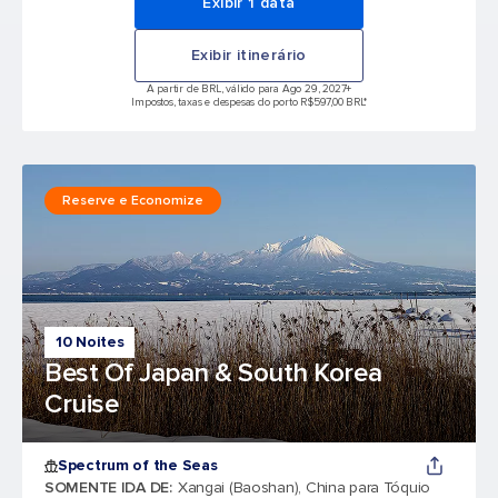
Exibir 1 data
Exibir itinerário
A partir de BRL, válido para Ago 29, 2027
+
Impostos, taxas e despesas do porto R$597,00 BRL*
Reserve e Economize
10 Noites
Best Of Japan & South Korea
Cruise
Spectrum of the Seas
SOMENTE IDA DE
:
Xangai (Baoshan), China para Tóquio