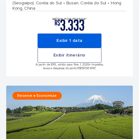
(Seogwipo), Coréia do Sul
Busan, Coréia do Sul
Hong
Kong, China
3.333
MÉDIA POR PESSOA*
R$
Exibir 1 data
Exibir itinerário
A partir de BRL, válido para Nov 1, 2026
+ Impostos,
taxas e despesas do porto R$597,00 BRL*
Reserve e Economize