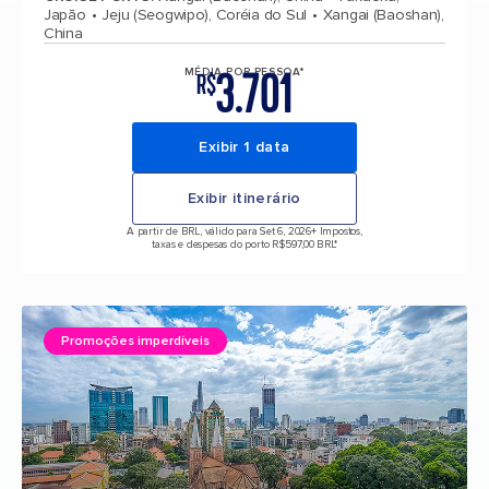
Japão
Jeju (Seogwipo), Coréia do Sul
Xangai (Baoshan),
China
3.701
MÉDIA POR PESSOA*
R$
Exibir 1 data
Exibir itinerário
A partir de BRL, válido para Set 6, 2026
+ Impostos,
taxas e despesas do porto R$597,00 BRL*
Promoções imperdíveis