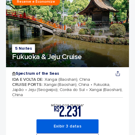
Reserve e Economize
5 Noites
Fukuoka & Jeju Cruise
Spectrum of the Seas
IDA E VOLTA DE
:
Xangai (Baoshan), China
CRUISE PORTS
:
Xangai (Baoshan), China
Fukuoka,
Japão
Jeju (Seogwipo), Coréia do Sul
Xangai (Baoshan),
China
2.231
MÉDIA POR PESSOA*
R$
Exibir 3 datas