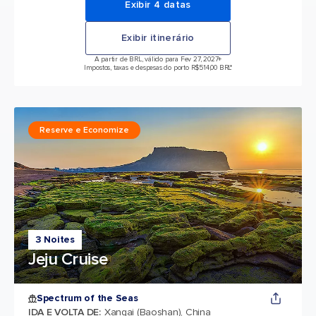
Exibir 4 datas
Exibir itinerário
A partir de BRL, válido para Fev 27, 2027
+
Impostos, taxas e despesas do porto R$514,00 BRL*
Reserve e Economize
3 Noites
Jeju Cruise
Spectrum of the Seas
IDA E VOLTA DE
:
Xangai (Baoshan), China