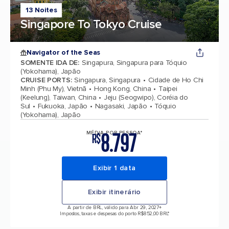
13 Noites
Singapore To Tokyo Cruise
Navigator of the Seas
SOMENTE IDA DE
:
Singapura, Singapura para Tóquio
(Yokohama), Japão
CRUISE PORTS
:
Singapura, Singapura
Cidade de Ho Chi
Minh (Phu My), Vietnã
Hong Kong, China
Taipei
(Keelung), Taiwan, China
Jeju (Seogwipo), Coréia do
Sul
Fukuoka, Japão
Nagasaki, Japão
Tóquio
(Yokohama), Japão
8.797
MÉDIA POR PESSOA*
R$
Exibir 1 data
Exibir itinerário
A partir de BRL, válido para Abr 29, 2027
+
Impostos, taxas e despesas do porto R$852,00 BRL*