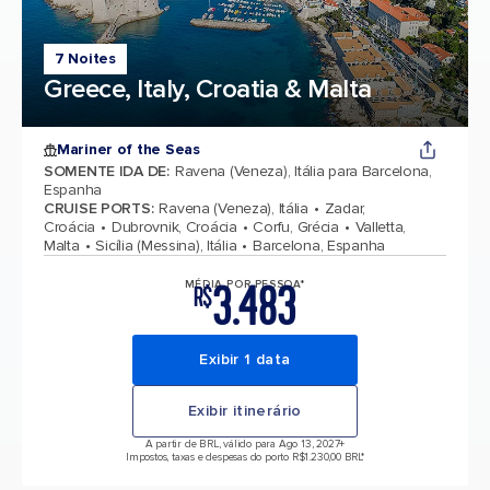
7 Noites
Greece, Italy, Croatia & Malta
Mariner of the Seas
SOMENTE IDA DE
:
Ravena (Veneza), Itália para Barcelona,
Espanha
CRUISE PORTS
:
Ravena (Veneza), Itália
Zadar,
Croácia
Dubrovnik, Croácia
Corfu, Grécia
Valletta,
Malta
Sicília (Messina), Itália
Barcelona, Espanha
3.483
MÉDIA POR PESSOA*
R$
Exibir 1 data
Exibir itinerário
A partir de BRL, válido para Ago 13, 2027
+
Impostos, taxas e despesas do porto R$1.230,00 BRL*