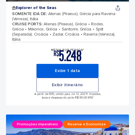
Explorer of the Seas
SOMENTE IDA DE
:
Atenas (Piraeus), Grécia para Ravena
(Veneza), Itália
CRUISE PORTS
:
Atenas (Piraeus), Grécia
Rodes,
Grécia
Mikonos, Grécia
Santorini, Grécia
Split
(Separada), Croácia
Zadar, Croácia
Ravena (Veneza),
Itália
5.248
MÉDIA POR PESSOA*
R$
Exibir 1 data
Exibir itinerário
A partir de BRL, válido para Jul 12, 2027
+ Impostos,
taxas e despesas do porto R$1.161,00 BRL*
Promoções imperdíveis
Reserve e Economize