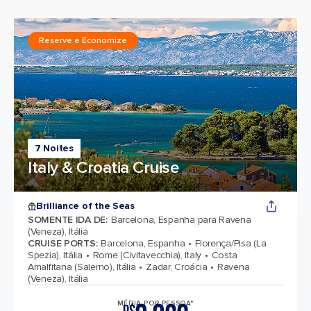
Reserve e Economize
7 Noites
Italy & Croatia Cruise
Brilliance of the Seas
SOMENTE IDA DE
:
Barcelona, Espanha para Ravena
(Veneza), Itália
CRUISE PORTS
:
Barcelona, Espanha
Florença/Pisa (La
Spezia), Itália
Rome (Civitavecchia), Italy
Costa
Amalfitana (Salerno), Itália
Zadar, Croácia
Ravena
(Veneza), Itália
MÉDIA POR PESSOA*