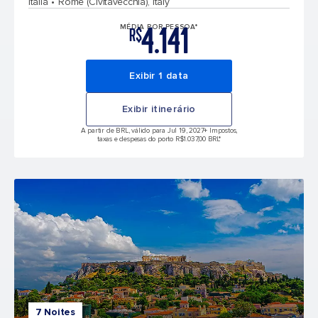
Itália
Rome (Civitavecchia), Italy
4.141
MÉDIA POR PESSOA*
R$
Exibir 1 data
Exibir itinerário
A partir de BRL, válido para Jul 19, 2027
+ Impostos,
taxas e despesas do porto R$1.037,00 BRL*
7 Noites