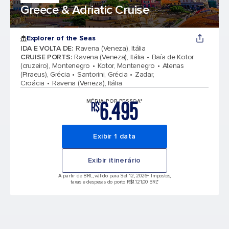
Greece & Adriatic Cruise
Explorer of the Seas
IDA E VOLTA DE
:
Ravena (Veneza), Itália
CRUISE PORTS
:
Ravena (Veneza), Itália
Baía de Kotor
(cruzeiro), Montenegro
Kotor, Montenegro
Atenas
(Piraeus), Grécia
Santorini, Grécia
Zadar,
Croácia
Ravena (Veneza), Itália
6.495
MÉDIA POR PESSOA*
R$
Exibir 1 data
Exibir itinerário
A partir de BRL, válido para Set 12, 2026
+ Impostos,
taxas e despesas do porto R$1.121,00 BRL*