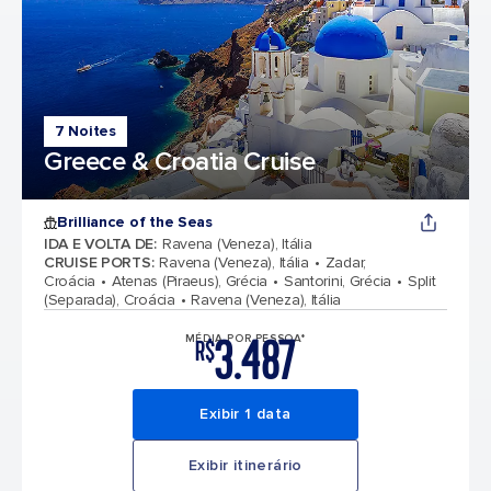
7 Noites
Greece & Croatia Cruise
Brilliance of the Seas
IDA E VOLTA DE
:
Ravena (Veneza), Itália
CRUISE PORTS
:
Ravena (Veneza), Itália
Zadar,
Croácia
Atenas (Piraeus), Grécia
Santorini, Grécia
Split
(Separada), Croácia
Ravena (Veneza), Itália
3.487
MÉDIA POR PESSOA*
R$
Exibir 1 data
Exibir itinerário