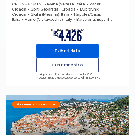
CRUISE PORTS
:
Ravena (Veneza), Itália
Zadar,
Croácia
Split (Separada), Croácia
Dubrovnik,
Croácia
Sicília (Messina), Itália
Nápoles/Capri,
Itália
Rome (Civitavecchia), Italy
Barcelona, Espanha
4.426
MÉDIA POR PESSOA*
R$
Exibir 1 data
Exibir itinerário
A partir de BRL, válido para Jun 15, 2027
+
Impostos, taxas e despesas do porto R$1.186,00 BRL*
Reserve e Economize