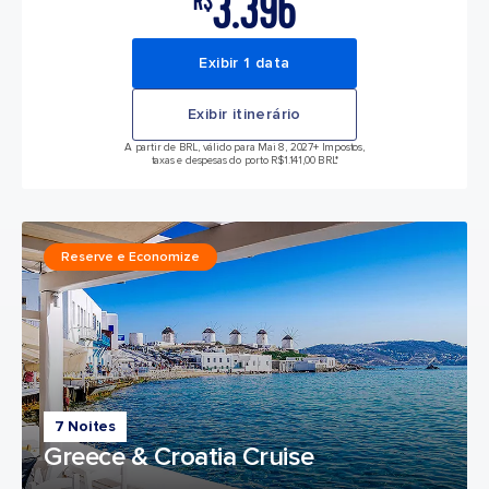
3.396
R$
Exibir 1 data
Exibir itinerário
A partir de BRL, válido para Mai 8, 2027
+ Impostos,
taxas e despesas do porto R$1.141,00 BRL*
Reserve e Economize
7 Noites
Greece & Croatia Cruise