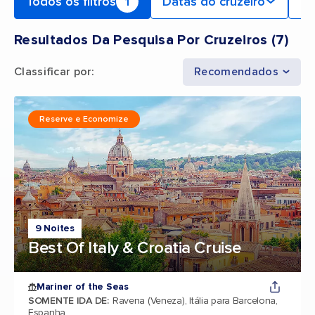
Todos os filtros
1
Datas do cruzeiro
Po
Resultados Da Pesquisa Por Cruzeiros
(
7
)
Classificar por
:
Recomendados
Reserve e Economize
9 Noites
Best Of Italy & Croatia Cruise
Mariner of the Seas
SOMENTE IDA DE
:
Ravena (Veneza), Itália para Barcelona,
Espanha