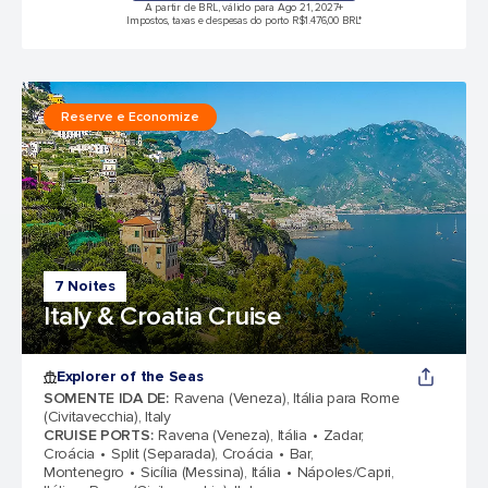
A partir de BRL, válido para Ago 21, 2027
+
Impostos, taxas e despesas do porto R$1.476,00 BRL*
Reserve e Economize
7 Noites
Italy & Croatia Cruise
Explorer of the Seas
SOMENTE IDA DE
:
Ravena (Veneza), Itália para Rome
(Civitavecchia), Italy
CRUISE PORTS
:
Ravena (Veneza), Itália
Zadar,
Croácia
Split (Separada), Croácia
Bar,
Montenegro
Sicília (Messina), Itália
Nápoles/Capri,