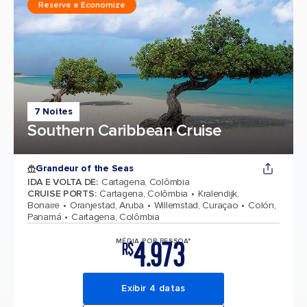
Reserve e Economize
7 Noites
Southern Caribbean Cruise
Grandeur of the Seas
IDA E VOLTA DE
:
Cartagena, Colômbia
CRUISE PORTS
:
Cartagena, Colômbia
Kralendijk,
Bonaire
Oranjestad, Aruba
Willemstad, Curaçao
Colón,
Panamá
Cartagena, Colômbia
4.973
MÉDIA POR PESSOA*
R$
Exibir 4 datas