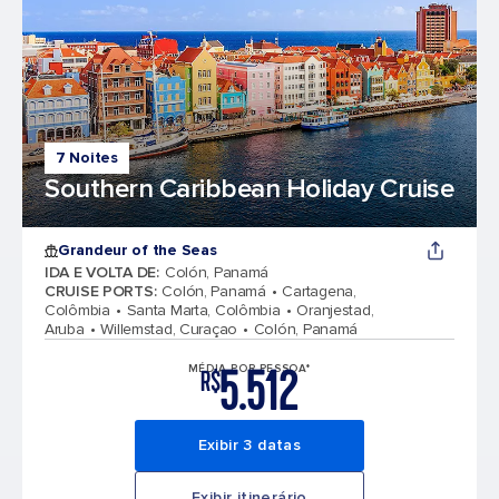
7 Noites
Southern Caribbean Holiday Cruise
Grandeur of the Seas
IDA E VOLTA DE
:
Colón, Panamá
CRUISE PORTS
:
Colón, Panamá
Cartagena,
Colômbia
Santa Marta, Colômbia
Oranjestad,
Aruba
Willemstad, Curaçao
Colón, Panamá
5.512
MÉDIA POR PESSOA*
R$
Exibir 3 datas
Exibir itinerário