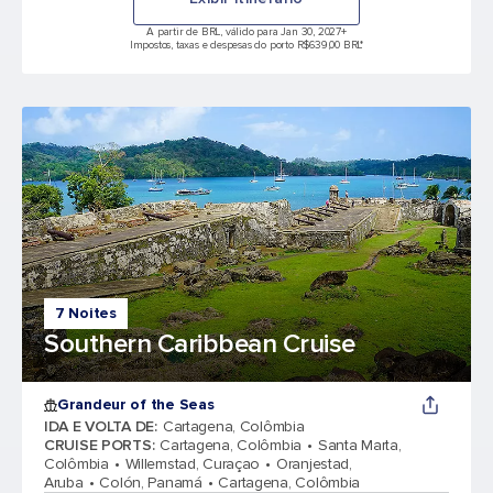
A partir de BRL, válido para Jan 30, 2027
+
Impostos, taxas e despesas do porto R$639,00 BRL*
7 Noites
Southern Caribbean Cruise
Grandeur of the Seas
IDA E VOLTA DE
:
Cartagena, Colômbia
CRUISE PORTS
:
Cartagena, Colômbia
Santa Marta,
Colômbia
Willemstad, Curaçao
Oranjestad,
Aruba
Colón, Panamá
Cartagena, Colômbia