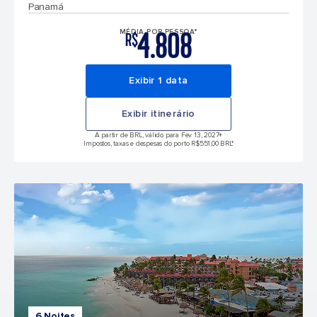
Panamá
4.808
MÉDIA POR PESSOA*
R$
Exibir 1 data
Exibir itinerário
A partir de BRL, válido para Fev 13, 2027
+
Impostos, taxas e despesas do porto R$551,00 BRL*
6 Noites