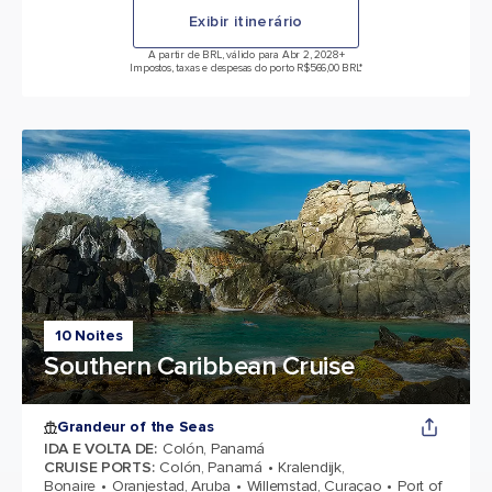
Exibir itinerário
A partir de BRL, válido para Abr 2, 2028
+
Impostos, taxas e despesas do porto R$566,00 BRL*
10 Noites
Southern Caribbean Cruise
Grandeur of the Seas
IDA E VOLTA DE
:
Colón, Panamá
CRUISE PORTS
:
Colón, Panamá
Kralendijk,
Bonaire
Oranjestad, Aruba
Willemstad, Curaçao
Port of