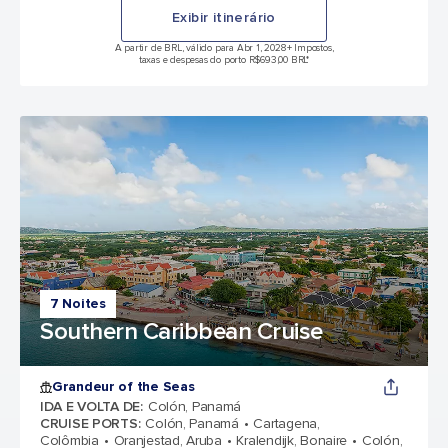
Exibir itinerário
A partir de BRL, válido para Abr 1, 2028
+ Impostos,
taxas e despesas do porto R$693,00 BRL*
7 Noites
Southern Caribbean Cruise
Grandeur of the Seas
IDA E VOLTA DE
:
Colón, Panamá
CRUISE PORTS
:
Colón, Panamá
Cartagena,
Colômbia
Oranjestad, Aruba
Kralendijk, Bonaire
Colón,