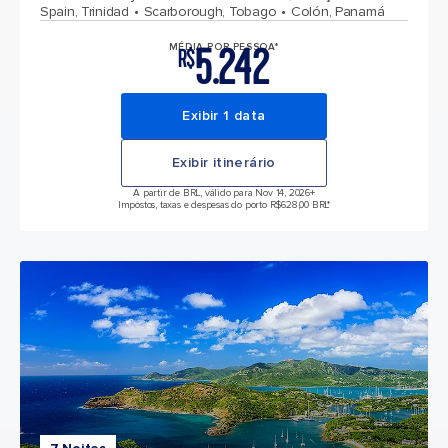
Spain, Trinidad
Scarborough, Tobago
Colón, Panamá
5.242
MÉDIA POR PESSOA*
R$
Exibir 1 data
Exibir itinerário
A partir de BRL, válido para Nov 14, 2026
+
Impostos, taxas e despesas do porto R$628,00 BRL*