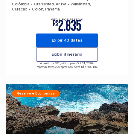
Colômbia
Oranjestad, Aruba
Willemstad,
Curaçao
Colón, Panamá
2.835
MÉDIA POR PESSOA*
R$
Exibir 43 datas
Exibir itinerário
A partir de BRL, válido para Out 31, 2026
+
Impostos, taxas e despesas do porto R$571,00 BRL*
Reserve e Economize