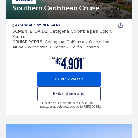
Southern Caribbean Cruise
Grandeur of the Seas
SOMENTE IDA DE
:
Cartagena, Colômbia para Colón,
Panamá
CRUISE PORTS
:
Cartagena, Colômbia
Oranjestad,
Aruba
Willemstad, Curaçao
Colón, Panamá
4.901
MÉDIA POR PESSOA*
R$
Exibir 2 datas
Exibir itinerário
A partir de BRL, válido para Nov 8, 2026
+
Impostos, taxas e despesas do porto R$156,00 BRL*