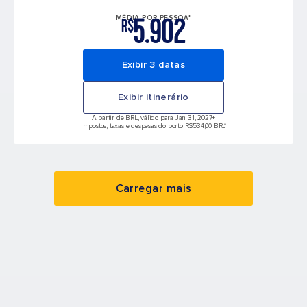
5.902
MÉDIA POR PESSOA*
R$
Exibir 3 datas
Exibir itinerário
A partir de BRL, válido para Jan 31, 2027
+
Impostos, taxas e despesas do porto R$534,00 BRL*
Carregar mais