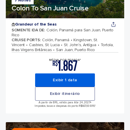
7 Noites
Colon To San Juan Cruise
Grandeur of the Seas
SOMENTE IDA DE
:
Colón, Panamá para San Juan, Puerto
Rico
CRUISE PORTS
:
Colón, Panamá
Kingstown, St.
Vincent
Castries, St. Lucia
St. John's, Antígua
Tortola,
Ilhas Virgens Britânicas
San Juan, Puerto Rico
1.867
MÉDIA POR PESSOA*
R$
Exibir 1 data
Exibir itinerário
A partir de BRL, válido para Abr 24, 2027
+
Impostos, taxas e despesas do porto R$667,00 BRL*