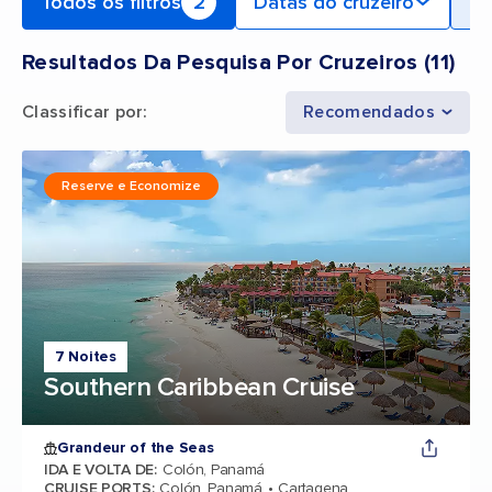
Todos os filtros
2
Datas do cruzeiro
Po
Resultados Da Pesquisa Por Cruzeiros
(
11
)
Classificar por
:
Recomendados
Reserve e Economize
7 Noites
Southern Caribbean Cruise
Grandeur of the Seas
IDA E VOLTA DE
:
Colón, Panamá
CRUISE PORTS
:
Colón, Panamá
Cartagena,