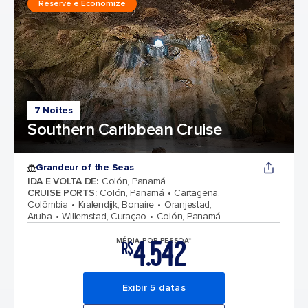
Reserve e Economize
7 Noites
Southern Caribbean Cruise
Grandeur of the Seas
IDA E VOLTA DE
:
Colón, Panamá
CRUISE PORTS
:
Colón, Panamá
Cartagena,
Colômbia
Kralendijk, Bonaire
Oranjestad,
Aruba
Willemstad, Curaçao
Colón, Panamá
4.542
MÉDIA POR PESSOA*
R$
Exibir 5 datas