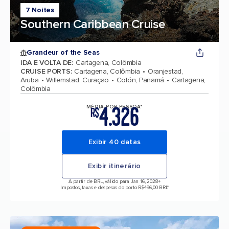
7 Noites
Southern Caribbean Cruise
Grandeur of the Seas
IDA E VOLTA DE
:
Cartagena, Colômbia
CRUISE PORTS
:
Cartagena, Colômbia
Oranjestad,
Aruba
Willemstad, Curaçao
Colón, Panamá
Cartagena,
Colômbia
4.326
MÉDIA POR PESSOA*
R$
Exibir 40 datas
Exibir itinerário
A partir de BRL, válido para Jan 16, 2028
+
Impostos, taxas e despesas do porto R$496,00 BRL*