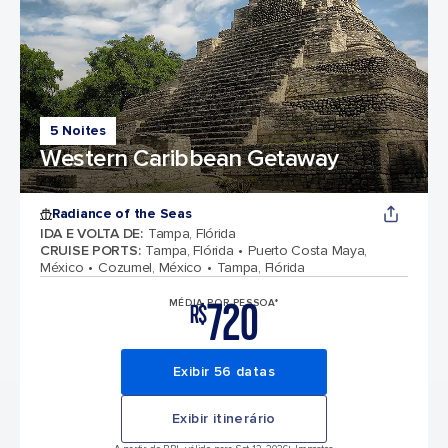
5 Noites
Western Caribbean Getaway
Radiance of the Seas
IDA E VOLTA DE
:
Tampa, Flórida
CRUISE PORTS
:
Tampa, Flórida
Puerto Costa Maya,
México
Cozumel, México
Tampa, Flórida
720
MÉDIA POR PESSOA*
R$
Exibir 56 datas
Exibir itinerário