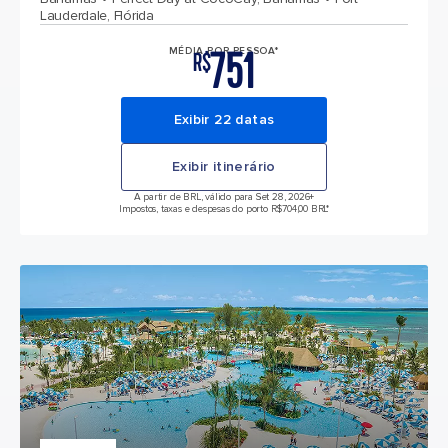
Lauderdale, Flórida
751
MÉDIA POR PESSOA*
R$
Exibir 22 datas
Exibir itinerário
A partir de BRL, válido para Set 28, 2026
+
Impostos, taxas e despesas do porto R$704,00 BRL*