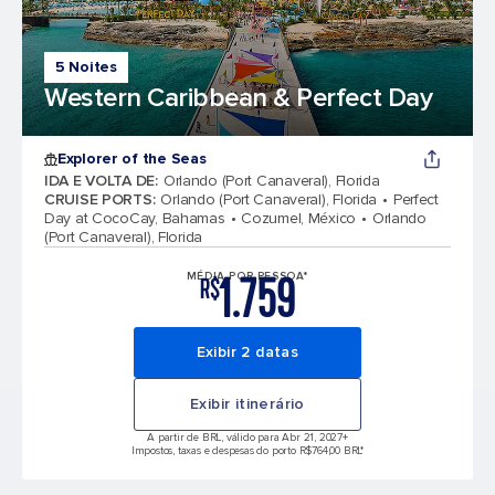
5 Noites
Western Caribbean & Perfect Day
Explorer of the Seas
IDA E VOLTA DE
:
Orlando (Port Canaveral), Florida
CRUISE PORTS
:
Orlando (Port Canaveral), Florida
Perfect
Day at CocoCay, Bahamas
Cozumel, México
Orlando
(Port Canaveral), Florida
1.759
MÉDIA POR PESSOA*
R$
Exibir 2 datas
Exibir itinerário
A partir de BRL, válido para Abr 21, 2027
+
Impostos, taxas e despesas do porto R$764,00 BRL*