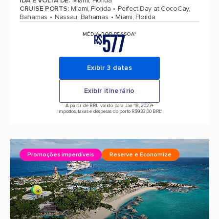
IDA E VOLTA DE
:
Miami, Florida
CRUISE PORTS
:
Miami, Florida
Perfect Day at CocoCay,
Bahamas
Nassau, Bahamas
Miami, Florida
577
MÉDIA POR PESSOA*
R$
Exibir 3 datas
Exibir itinerário
A partir de BRL, válido para Jan 18, 2027
+
Impostos, taxas e despesas do porto R$933,00 BRL*
Promoções imperdíveis
Reserve e Economize