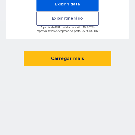
Exibir 1 data
Exibir itinerário
A partir de BRL, válido para Abr 16, 2027
+
Impostos, taxas e despesas do porto R$693,00 BRL*
Carregar mais