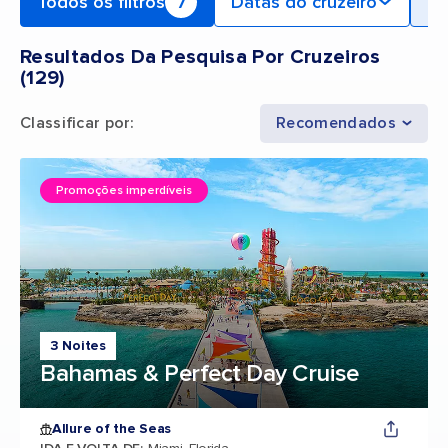
Todos os filtros
7
Datas do cruzeiro
Po
Resultados Da Pesquisa Por Cruzeiros
(
129
)
Classificar por
:
Recomendados
Promoções imperdíveis
3 Noites
Bahamas & Perfect Day Cruise
Allure of the Seas