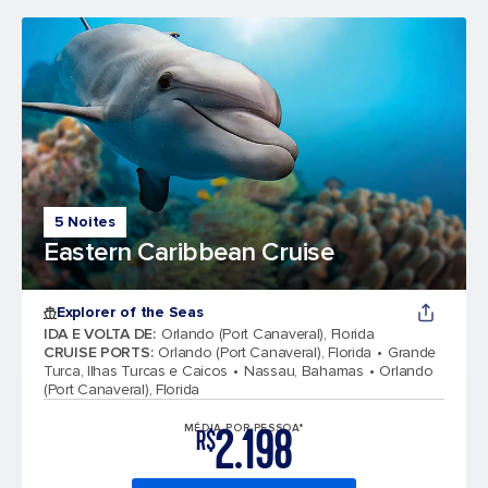
5 Noites
Eastern Caribbean Cruise
Explorer of the Seas
IDA E VOLTA DE
:
Orlando (Port Canaveral), Florida
CRUISE PORTS
:
Orlando (Port Canaveral), Florida
Grande
Turca, Ilhas Turcas e Caicos
Nassau, Bahamas
Orlando
(Port Canaveral), Florida
2.198
MÉDIA POR PESSOA*
R$