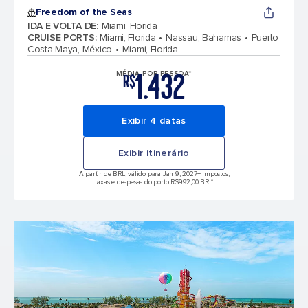
Freedom of the Seas
IDA E VOLTA DE
:
Miami, Florida
CRUISE PORTS
:
Miami, Florida
Nassau, Bahamas
Puerto
Costa Maya, México
Miami, Florida
1.432
MÉDIA POR PESSOA*
R$
Exibir 4 datas
Exibir itinerário
A partir de BRL, válido para Jan 9, 2027
+ Impostos,
taxas e despesas do porto R$992,00 BRL*