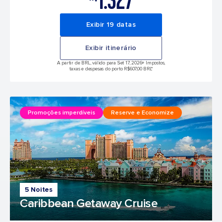
1.327
Exibir 19 datas
Exibir itinerário
A partir de BRL, válido para Set 17, 2026
+ Impostos,
taxas e despesas do porto R$607,00 BRL*
Promoções imperdíveis
Reserve e Economize
5 Noites
Caribbean Getaway Cruise