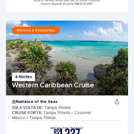
A partir de BRL, válido para Set 12, 2026
+ Impostos,
taxas e despesas do porto R$833,00 BRL*
Reserve e Economize
4 Noites
Western Caribbean Cruise
Radiance of the Seas
IDA E VOLTA DE
:
Tampa, Flórida
CRUISE PORTS
:
Tampa, Flórida
Cozumel,
México
Tampa, Flórida
MÉDIA POR PESSOA*
R$