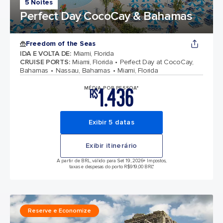
5 Noites
Perfect Day CocoCay & Bahamas
Freedom of the Seas
IDA E VOLTA DE
:
Miami, Florida
CRUISE PORTS
:
Miami, Florida
Perfect Day at CocoCay,
Bahamas
Nassau, Bahamas
Miami, Florida
1.436
MÉDIA POR PESSOA*
R$
Exibir 5 datas
Exibir itinerário
A partir de BRL, válido para Set 19, 2026
+ Impostos,
taxas e despesas do porto R$919,00 BRL*
Reserve e Economize