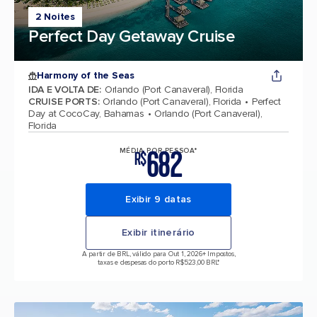
2 Noites
Perfect Day Getaway Cruise
Harmony of the Seas
IDA E VOLTA DE
:
Orlando (Port Canaveral), Florida
CRUISE PORTS
:
Orlando (Port Canaveral), Florida
Perfect
Day at CocoCay, Bahamas
Orlando (Port Canaveral),
Florida
682
MÉDIA POR PESSOA*
R$
Exibir 9 datas
Exibir itinerário
A partir de BRL, válido para Out 1, 2026
+ Impostos,
taxas e despesas do porto R$523,00 BRL*