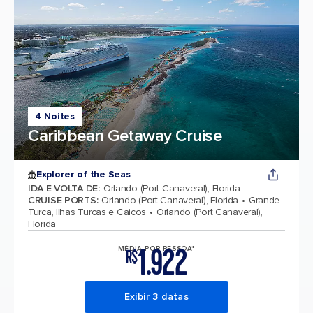
4 Noites
Caribbean Getaway Cruise
Explorer of the Seas
IDA E VOLTA DE
:
Orlando (Port Canaveral), Florida
CRUISE PORTS
:
Orlando (Port Canaveral), Florida
Grande
Turca, Ilhas Turcas e Caicos
Orlando (Port Canaveral),
Florida
1.922
MÉDIA POR PESSOA*
R$
Exibir 3 datas