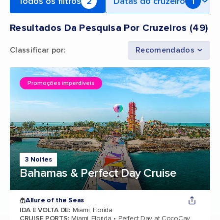
Todos os filtros
2
Datas do cruzeiro
1
Resultados Da Pesquisa Por Cruzeiros
(
49
)
Classificar por
:
Recomendados
Promoções imperdíveis
3 Noites
Bahamas & Perfect Day Cruise
Allure of the Seas
IDA E VOLTA DE
:
Miami, Florida
CRUISE PORTS
:
Miami, Florida
Perfect Day at CocoCay,