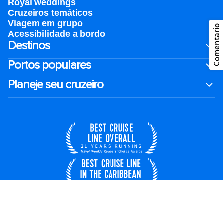
Royal weddings
Cruzeiros temáticos
Viagem em grupo
Comentario
Acessibilidade a bordo
Destinos
Portos populares
Planeje seu cruzeiro