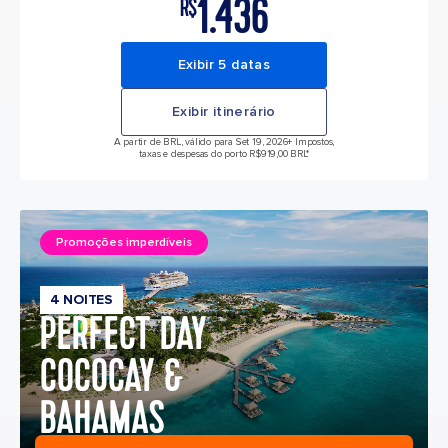
1.436
R$
Exibir 5 datas
Exibir itinerário
A partir de BRL, válido para Set 19, 2026
+ Impostos,
taxas e despesas do porto R$919,00 BRL*
Promoções imperdíveis
4 NOITES
PERFECT DAY
COCOCAY &
BAHAMAS