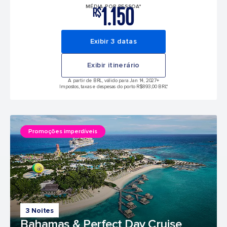
1.150
MÉDIA POR PESSOA*
R$
Exibir 3 datas
Exibir itinerário
A partir de BRL, válido para Jan 14, 2027
+
Impostos, taxas e despesas do porto R$893,00 BRL*
Promoções imperdíveis
3 Noites
Bahamas & Perfect Day Cruise