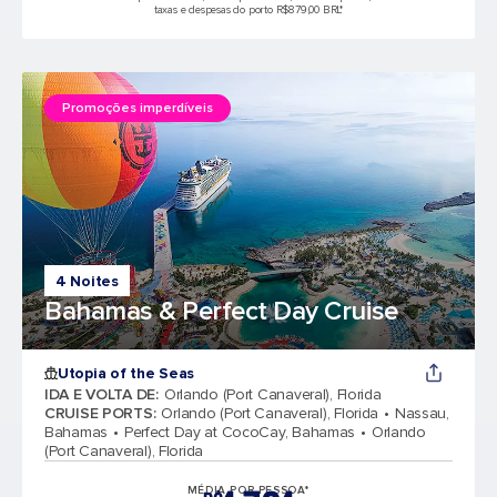
taxas e despesas do porto R$879,00 BRL*
Promoções imperdíveis
4 Noites
Bahamas & Perfect Day Cruise
Utopia of the Seas
IDA E VOLTA DE
:
Orlando (Port Canaveral), Florida
CRUISE PORTS
:
Orlando (Port Canaveral), Florida
Nassau,
Bahamas
Perfect Day at CocoCay, Bahamas
Orlando
(Port Canaveral), Florida
MÉDIA POR PESSOA*