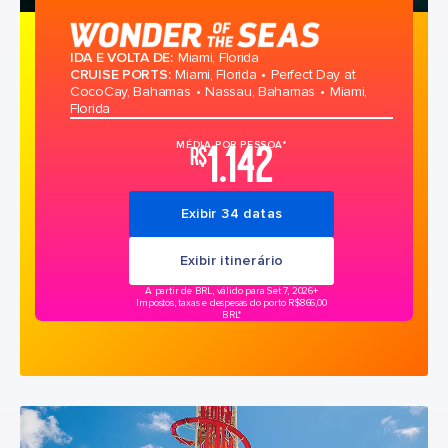
IDA E VOLTA DE
:
Miami, Florida
CRUISE PORTS
:
Miami, Florida
Perfect Day at
CocoCay, Bahamas
Nassau, Bahamas
Miami,
Florida
1.142
MÉDIA POR PESSOA*
R$
Exibir 34 datas
Exibir itinerário
A partir de BRL, válido para Set 7, 2026
+
Impostos, taxas e despesas do porto R$866,00
BRL*