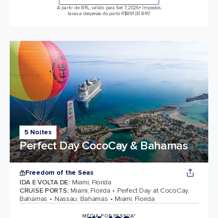
A partir de BRL, válido para Set 7, 2026
+ Impostos,
taxas e despesas do porto R$891,00 BRL*
5 Noites
Perfect Day CocoCay & Bahamas
Freedom of the Seas
IDA E VOLTA DE
:
Miami, Florida
CRUISE PORTS
:
Miami, Florida
Perfect Day at CocoCay,
Bahamas
Nassau, Bahamas
Miami, Florida
MÉDIA POR PESSOA*