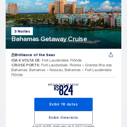
3 Noites
Bahamas Getaway Cruise
Brilliance of the Seas
IDA E VOLTA DE
:
Fort Lauderdale, Flórida
CRUISE PORTS
:
Fort Lauderdale, Flórida
Grande Ilha das
Bahamas, Bahamas
Nassau, Bahamas
Fort Lauderdale,
Flórida
824
MÉDIA POR PESSOA*
R$
Exibir 18 datas
Exibir itinerário
A partir de BRL, válido para Jan 8, 2027
+ Impostos,