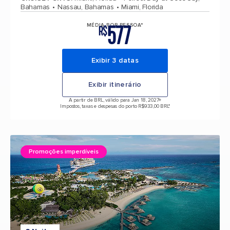
Bahamas
Nassau, Bahamas
Miami, Florida
577
MÉDIA POR PESSOA*
R$
Exibir 3 datas
Exibir itinerário
A partir de BRL, válido para Jan 18, 2027
+
Impostos, taxas e despesas do porto R$933,00 BRL*
Promoções imperdíveis