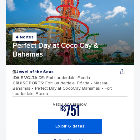
4 Noites
Perfect Day at Coco Cay &
Bahamas
Jewel of the Seas
IDA E VOLTA DE
:
Fort Lauderdale, Flórida
CRUISE PORTS
:
Fort Lauderdale, Flórida
Nassau,
Bahamas
Perfect Day at CocoCay, Bahamas
Fort
Lauderdale, Flórida
751
MÉDIA POR PESSOA*
R$
Exibir 6 datas