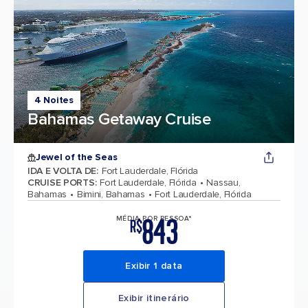
4 Noites
Bahamas Getaway Cruise
Jewel of the Seas
IDA E VOLTA DE
:
Fort Lauderdale, Flórida
CRUISE PORTS
:
Fort Lauderdale, Flórida
Nassau,
Bahamas
Bimini, Bahamas
Fort Lauderdale, Flórida
843
MÉDIA POR PESSOA*
R$
Exibir 1 data
Exibir itinerário