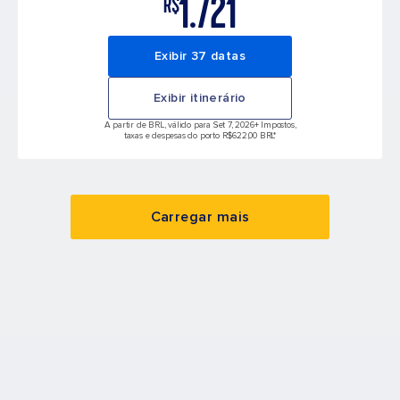
1.721
R$
Exibir 37 datas
Exibir itinerário
A partir de BRL, válido para Set 7, 2026
+ Impostos,
taxas e despesas do porto R$622,00 BRL*
Carregar mais