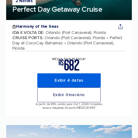
2 Noites
Perfect Day Getaway Cruise
Harmony of the Seas
IDA E VOLTA DE
:
Orlando (Port Canaveral), Florida
CRUISE PORTS
:
Orlando (Port Canaveral), Florida
Perfect
Day at CocoCay, Bahamas
Orlando (Port Canaveral),
Florida
682
MÉDIA POR PESSOA*
R$
Exibir 4 datas
Exibir itinerário
A partir de BRL, válido para Out 1, 2026
+ Impostos,
taxas e despesas do porto R$523,00 BRL*