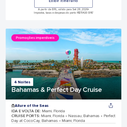
Exibir itinerário
A partir de BRL, válido para Set 28, 2026
+
Impostos, taxas e despesas do porto R$704,00 BRL*
Promoções imperdíveis
4 Noites
Bahamas & Perfect Day Cruise
Allure of the Seas
IDA E VOLTA DE
:
Miami, Florida
CRUISE PORTS
:
Miami, Florida
Nassau, Bahamas
Perfect
Day at CocoCay, Bahamas
Miami, Florida