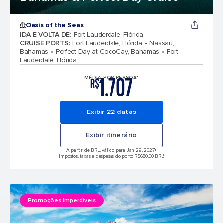
Oasis of the Seas
IDA E VOLTA DE
:
Fort Lauderdale, Flórida
CRUISE PORTS
:
Fort Lauderdale, Flórida
Nassau,
Bahamas
Perfect Day at CocoCay, Bahamas
Fort
Lauderdale, Flórida
1.707
MÉDIA POR PESSOA*
R$
Exibir 22 datas
Exibir itinerário
A partir de BRL, válido para Jan 29, 2027
+
Impostos, taxas e despesas do porto R$680,00 BRL*
Promoções imperdíveis