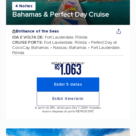
4 Noites
Bahamas & Perfect Day Cruise
Brilliance of the Seas
IDA E VOLTA DE
:
Fort Lauderdale, Flórida
CRUISE PORTS
:
Fort Lauderdale, Flórida
Perfect Day at
CocoCay, Bahamas
Nassau, Bahamas
Fort Lauderdale,
Flórida
1.063
MÉDIA POR PESSOA*
R$
Exibir 5 datas
Exibir itinerário
A partir de BRL, válido para Dez 7, 2026
+ Impostos,
taxas e despesas do porto R$745,00 BRL*