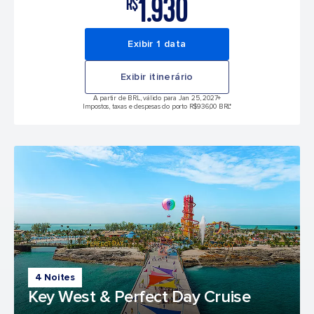
1.930
R$
Exibir 1 data
Exibir itinerário
A partir de BRL, válido para Jan 25, 2027
+
Impostos, taxas e despesas do porto R$936,00 BRL*
4 Noites
Key West & Perfect Day Cruise