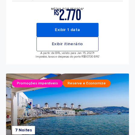
2.770
MÉDIA POR PESSOA*
R$
Exibir 1 data
Exibir itinerário
A partir de BRL, válido para Jan 15, 2027
+
Impostos, taxas e despesas do porto R$937,00 BRL*
Promoções imperdíveis
Reserve e Economize
7 Noites