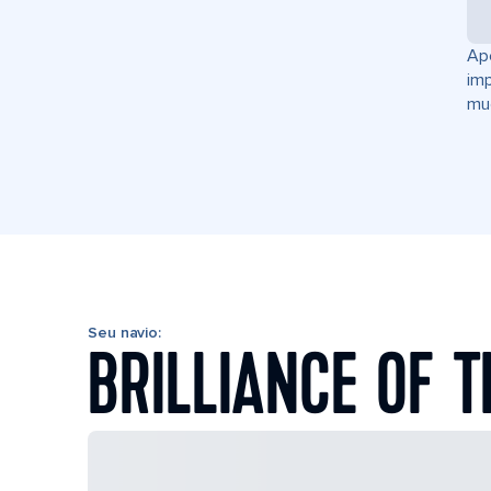
Ape
im
mud
Seu navio:
BRILLIANCE OF T