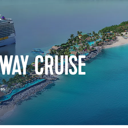
WAY CRUISE
eas