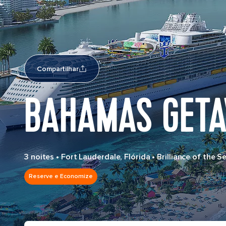
Compartilhar
BAHAMAS GETA
3 noites
•
Fort Lauderdale, Flórida
•
Brilliance of the S
Reserve e Economize