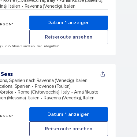
Rome (Civitavecchia), Italy
Amalfiküste (Salerno),
na), Italien
Ravenna (Venedig), Italien
Datum 1 anzeigen
ERSON*
Reiseroute ansehen
ug 2, 2027 Steuern und Gebühren inbegriffen.*
 Seas
ona, Spanien nach Ravenna (Venedig), Italien
celona, Spanien
Provence (Toulon),
Korsika
Rome (Civitavecchia), Italy
Amalfiküste
lien (Messina), Italien
Ravenna (Venedig), Italien
Datum 1 anzeigen
ERSON*
Reiseroute ansehen