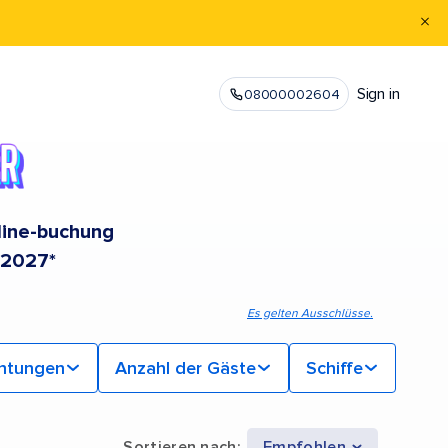
Sign in
08000002604
nline-buchung
 2027*
Es gelten Ausschlüsse.
chtungen
Anzahl der Gäste
Schiffe
Sortieren nach
:
Empfohlen