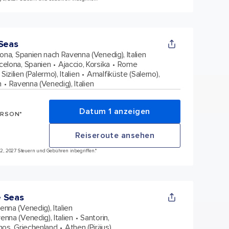
 Seas
ona, Spanien nach Ravenna (Venedig), Italien
celona, Spanien
Ajaccio, Korsika
Rome
Sizilien (Palermo), Italien
Amalfiküste (Salerno),
n
Ravenna (Venedig), Italien
Datum 1 anzeigen
ERSON*
Reiseroute ansehen
l 2, 2027 Steuern und Gebühren inbegriffen.*
e Seas
enna (Venedig), Italien
enna (Venedig), Italien
Santorin,
os, Griechenland
Athen (Piräus),