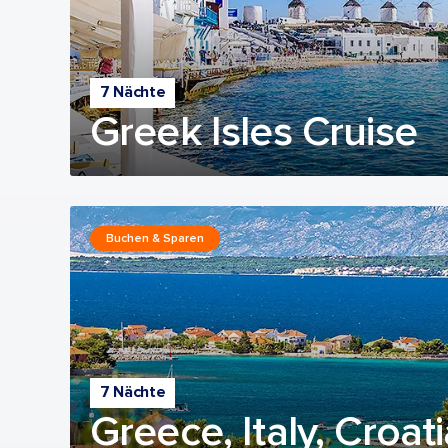
7 Nächte
Greek Isles Cruise
Buchen & Sparen
7 Nächte
Greece, Italy, Croat