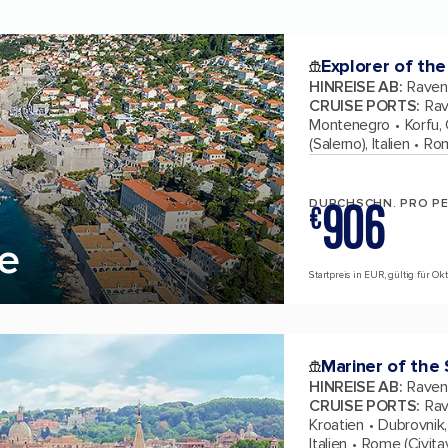
Explorer of the
HINREISE AB
:
Ravenn
CRUISE PORTS
:
Rav
Montenegro
Korfu,
(Salerno), Italien
Rom
906
DURCHSCHN. PRO P
€
se
Startpreis in EUR, gültig für Ok
Mariner of the
HINREISE AB
:
Ravenn
CRUISE PORTS
:
Rav
Kroatien
Dubrovnik,
Italien
Rome (Civitav