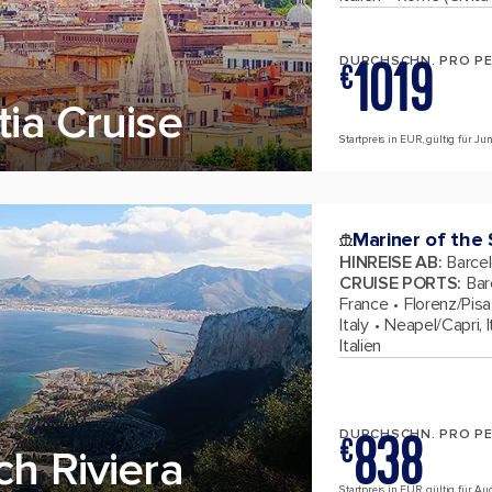
1019
DURCHSCHN. PRO P
€
tia Cruise
Startpreis in EUR, gültig für J
Mariner of the
HINREISE AB
:
Barcel
CRUISE PORTS
:
Bar
France
Florenz/Pisa 
Italy
Neapel/Capri, I
Italien
838
DURCHSCHN. PRO P
€
ch Riviera
Startpreis in EUR, gültig für A