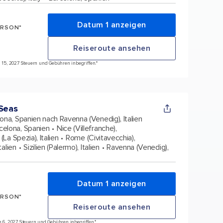
Datum 1 anzeigen
ERSON*
Reiseroute ansehen
un 15, 2027 Steuern und Gebühren inbegriffen.*
 Seas
ona, Spanien nach Ravenna (Venedig), Italien
celona, Spanien
Nice (Villefranche),
(La Spezia), Italien
Rome (Civitavecchia),
talien
Sizilien (Palermo), Italien
Ravenna (Venedig),
Datum 1 anzeigen
ERSON*
Reiseroute ansehen
ug 6, 2027 Steuern und Gebühren inbegriffen.*