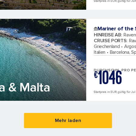
Startpreis in EUR, gültig für J
Mariner of the
HINREISE AB
:
Ravenn
CRUISE PORTS
:
Rav
Griechenland
Argos
Italien
Barcelona, S
1046
DURCHSCHN. PRO P
€
ia & Malta
Startpreis in EUR, gültig für Ju
Mehr laden