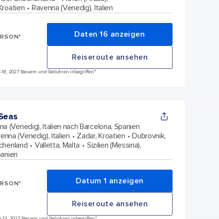
 Kroatien
Ravenna (Venedig), Italien
Daten 16 anzeigen
ERSON*
Reiseroute ansehen
ep 18, 2027 Steuern und Gebühren inbegriffen.*
 Seas
a (Venedig), Italien nach Barcelona, Spanien
enna (Venedig), Italien
Zadar, Kroatien
Dubrovnik,
echenland
Valletta, Malta
Sizilien (Messina),
panien
Datum 1 anzeigen
ERSON*
Reiseroute ansehen
ug 13, 2027 Steuern und Gebühren inbegriffen.*