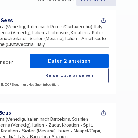
 Seas
a (Venedig), Italien nach Rome (Civitavecchia), Italy
enna (Venedig), Italien
Dubrovnik, Kroatien
Kotor,
 Griechenland
Sizilien (Messina), Italien
Amalfiküste
e (Civitavecchia), Italy
Daten 2 anzeigen
ERSON*
Reiseroute ansehen
t 11, 2027 Steuern und Gebühren inbegriffen.*
 Seas
a (Venedig), Italien nach Barcelona, Spanien
enna (Venedig), Italien
Zadar, Kroatien
Split,
 Kroatien
Sizilien (Messina), Italien
Neapel/Capri,
ecchia), Italy
Barcelona, Spanien