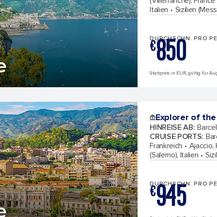
(Villefranche), France
Italien
Sizilien (Messi
850
DURCHSCHN. PRO P
€
e
Startpreis in EUR, gültig für A
Explorer of the
HINREISE AB
:
Barcel
CRUISE PORTS
:
Bar
Frankreich
Ajaccio, 
(Salerno), Italien
Sizi
945
DURCHSCHN. PRO P
€
e