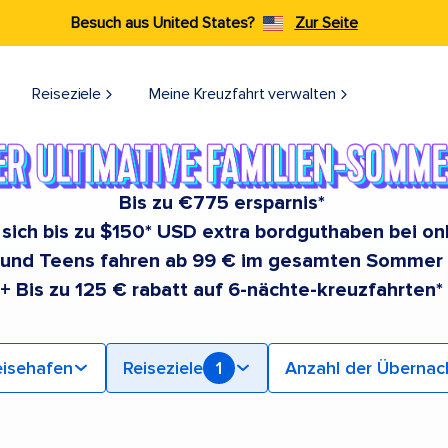
Besuch aus United States?
Zur Seite
Reiseziele​
Meine Kreuzfahrt verwalten
Bis zu €775 ersparnis*
e sich bis zu $150* USD extra bordguthaben bei o
 und Teens fahren ab 99 € im gesamten Sommer
+ Bis zu 125 € rabatt auf 6-nächte-kreuzfahrten*
isehafen
Reiseziele
1
Anzahl der Überna