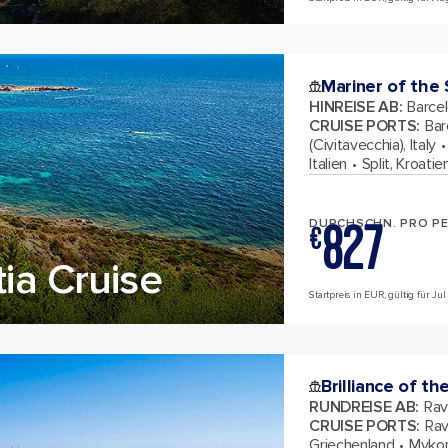
Mariner of the
HINREISE AB
:
Barcel
CRUISE PORTS
:
Bar
(Civitavecchia), Italy
Italien
Split, Kroatie
827
DURCHSCHN. PRO P
€
tia Cruise
Startpreis in EUR, gültig für Ju
Brilliance of th
RUNDREISE AB
:
Rav
CRUISE PORTS
:
Rav
Griechenland
Mykon