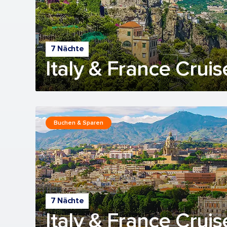
7 Nächte
Italy & France Cruis
Buchen & Sparen
7 Nächte
Italy & France Cruis