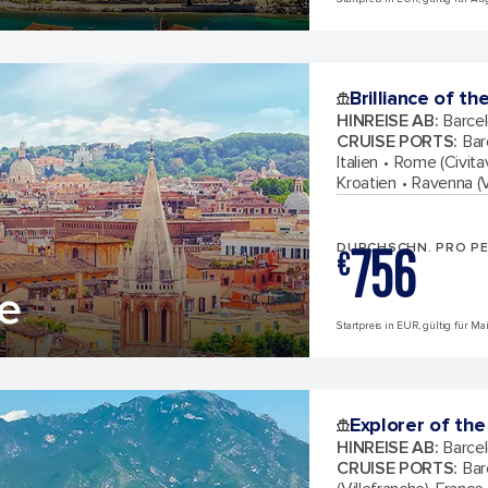
Brilliance of th
HINREISE AB
:
Barcel
CRUISE PORTS
:
Bar
Italien
Rome (Civitav
Kroatien
Ravenna (V
756
DURCHSCHN. PRO P
€
se
Startpreis in EUR, gültig für M
Explorer of the
HINREISE AB
:
Barcel
CRUISE PORTS
:
Bar