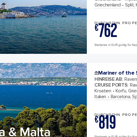
Griechenland
Split,
762
DURCHSCHN. PRO P
€
Startpreis in EUR, gültig für S
Mariner of the
HINREISE AB
:
Ravenn
CRUISE PORTS
:
Rav
Kroatien
Korfu, Gri
Italien
Barcelona, S
819
DURCHSCHN. PRO P
€
ia & Malta
Startpreis in EUR, gültig für A