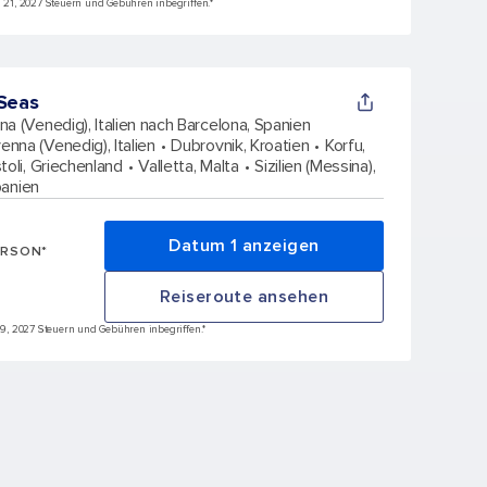
un 21, 2027 Steuern und Gebühren inbegriffen.*
 Seas
a (Venedig), Italien nach Barcelona, Spanien
enna (Venedig), Italien
Dubrovnik, Kroatien
Korfu,
toli, Griechenland
Valletta, Malta
Sizilien (Messina),
panien
Datum 1 anzeigen
ERSON*
Reiseroute ansehen
l 9, 2027 Steuern und Gebühren inbegriffen.*