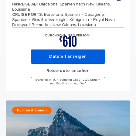
HINREISE AB
:
Barcelona, Spanien nach New Orleans,
Louisiana
CRUISE PORTS
:
Barcelona, Spanien
Cartagena,
Spanien
Gibraltar, Vereinigtes Königreich
Royal Naval
Dockyard, Bermuda
New Orleans, Louisiana
610
DURCHSCHN. PRO PERSON*
€
Datum 1 anzeigen
Reiseroute ansehen
Startpreis in EUR, gültig für Okt 21, 2027 Steuern
und Gebühren inbegriffen.*
Buchen & Sparen