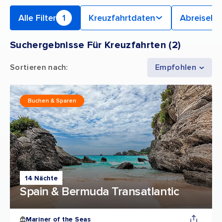
Alle Filter
1
Kreuzfahrtdaten
Abreiseha
Suchergebnisse Für Kreuzfahrten
(
2
)
Sortieren nach
:
Empfohlen
Buchen & Sparen
14 Nächte
Spain & Bermuda Transatlantic
Mariner of the Seas