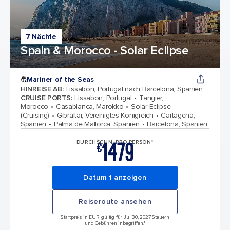
7 Nächte
Spain & Morocco - Solar Eclipse
Mariner of the Seas
HINREISE AB
:
Lissabon, Portugal nach Barcelona, Spanien
CRUISE PORTS
:
Lissabon, Portugal
Tangier,
Morocco
Casablanca, Marokko
Solar Eclipse
(Cruising)
Gibraltar, Vereinigtes Königreich
Cartagena,
Spanien
Palma de Mallorca, Spanien
Barcelona, Spanien
1479
DURCHSCHN. PRO PERSON*
€
Datum 1 anzeigen
Reiseroute ansehen
Startpreis in EUR, gültig für Jul 30, 2027 Steuern
und Gebühren inbegriffen.*