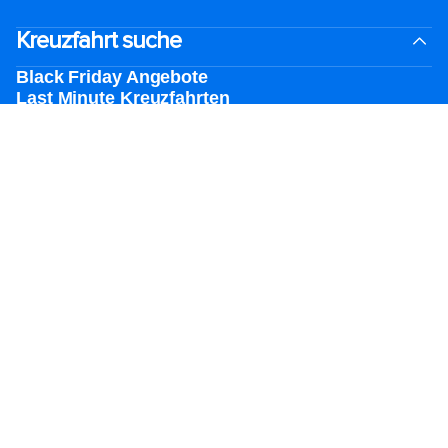
Kreuzfahrt suche
Black Friday Angebote
Last Minute Kreuzfahrten
Kurzkreuzfahrten​
Festtagskreuzfahrten​
Kreuzfahrten 2026-2027
Kreuzfahrt Leitfaden
Schiffe der Superlative
Familienurlaube​
Hochzeitskreuzfahrten
Themen Kreuzfahrten
Gruppenreisen
Barrierefreiheit an Bord​
Konferenzen, Incentives & Charter
Reiseziele
Beliebte Häfen
Kreuzfahrt planen