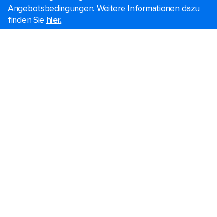
Angebotsbedingungen. Weitere Informationen dazu
finden Sie
hier.
.
Kreuzfahrt suche
Black Friday Angebote
Last Minute Kreuzfahrten
Kurzkreuzfahrten​
Festtagskreuzfahrten​
Kreuzfahrten 2026-2027
Kreuzfahrt Leitfaden
Schiffe der Superlative
Familienurlaube​
Hochzeitskreuzfahrten
Themen Kreuzfahrten
Gruppenreisen
Barrierefreiheit an Bord​
Konferenzen, Incentives & Charter
Reiseziele
Beliebte Häfen