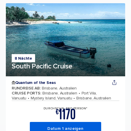
8 Nächte
South Pacific Cruise
Quantum of the Seas
RUNDREISE AB
:
Brisbane, Australien
CRUISE PORTS
:
Brisbane, Australien
Port Vila,
Vanuatu
Mystery Island, Vanuatu
Brisbane, Australien
1170
DURCHSCHN. PRO PERSON*
€
Datum 1 anzeigen