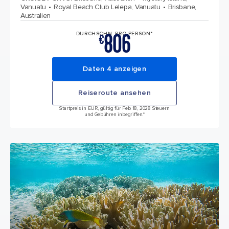
Vanuatu
Royal Beach Club Lelepa, Vanuatu
Brisbane,
Australien
806
DURCHSCHN. PRO PERSON*
€
Daten 4 anzeigen
Reiseroute ansehen
Startpreis in EUR, gültig für Feb 18, 2028 Steuern
und Gebühren inbegriffen.*