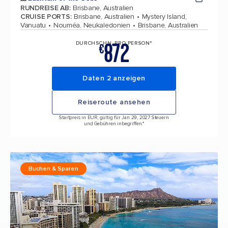
RUNDREISE AB
:
Brisbane, Australien
CRUISE PORTS
:
Brisbane, Australien
Mystery Island,
Vanuatu
Nouméa, Neukaledonien
Brisbane, Australien
872
DURCHSCHN. PRO PERSON*
€
Daten 2 anzeigen
Reiseroute ansehen
Startpreis in EUR, gültig für Jan 29, 2027 Steuern
und Gebühren inbegriffen.*
Buchen & Sparen