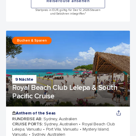
Reiseroute ansehen
Startpreis in EUR, gültig für Dez 12, 2026 Steuern
und Gebühren inbegriffen.*
Buchen & Sparen
9 Nächte
Royal Beach Club Lelepa & South
Pacific Cruise
Anthem of the Seas
RUNDREISE AB
:
Sydney, Australien
CRUISE PORTS
:
Sydney, Australien
Royal Beach Club
Lelepa, Vanuatu
Port Vila, Vanuatu
Mystery Island,
Vanuatu
Sydney, Australien