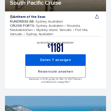
South Pacific Cruise
Anthem of the Seas
RUNDREISE AB
:
Sydney, Australien
CRUISE PORTS
:
Sydney, Australien
Nouméa,
Neukaledonien
Mystery Island, Vanuatu
Port Vila,
Vanuatu
Sydney, Australien
1181
DURCHSCHN. PRO PERSON*
€
Daten 7 anzeigen
Reiseroute ansehen
Startpreis in EUR, gültig für Mär 14, 2027 Steuern
und Gebühren inbegriffen.*