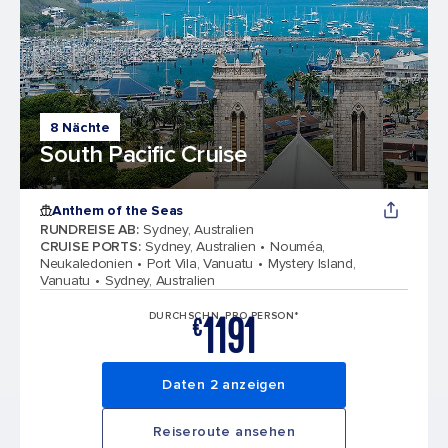
8 Nächte
South Pacific Cruise
Anthem of the Seas
RUNDREISE AB
:
Sydney, Australien
CRUISE PORTS
:
Sydney, Australien
Nouméa,
Neukaledonien
Port Vila, Vanuatu
Mystery Island,
Vanuatu
Sydney, Australien
1191
DURCHSCHN. PRO PERSON*
€
Daten 2 anzeigen
Reiseroute ansehen