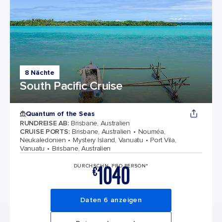
8 Nächte
South Pacific Cruise
Quantum of the Seas
RUNDREISE AB
:
Brisbane, Australien
CRUISE PORTS
:
Brisbane, Australien
Nouméa,
Neukaledonien
Mystery Island, Vanuatu
Port Vila,
Vanuatu
Brisbane, Australien
1040
DURCHSCHN. PRO PERSON*
€
Daten 6 anzeigen