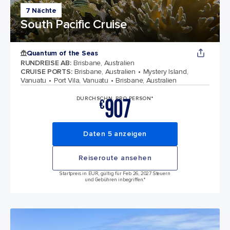
7 Nächte
South Pacific Cruise
Quantum of the Seas
RUNDREISE AB
:
Brisbane, Australien
CRUISE PORTS
:
Brisbane, Australien
Mystery Island,
Vanuatu
Port Vila, Vanuatu
Brisbane, Australien
907
DURCHSCHN. PRO PERSON*
€
Daten 5 anzeigen
Reiseroute ansehen
Startpreis in EUR, gültig für Feb 26, 2027 Steuern
und Gebühren inbegriffen.*