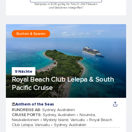
Startpreis in EUR, gültig für Feb 21, 2027 Steuern
und Gebühren inbegriffen.*
Buchen & Sparen
9 Nächte
Royal Beach Club Lelepa & South
Pacific Cruise
Anthem of the Seas
RUNDREISE AB
:
Sydney, Australien
CRUISE PORTS
:
Sydney, Australien
Nouméa,
Neukaledonien
Mystery Island, Vanuatu
Royal Beach
Club Lelepa, Vanuatu
Sydney, Australien