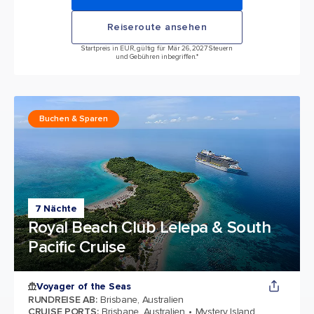
Reiseroute ansehen
Startpreis in EUR, gültig für Mär 26, 2027 Steuern
und Gebühren inbegriffen.*
Buchen & Sparen
7 Nächte
Royal Beach Club Lelepa & South
Pacific Cruise
Voyager of the Seas
RUNDREISE AB
:
Brisbane, Australien
CRUISE PORTS
:
Brisbane, Australien
Mystery Island,