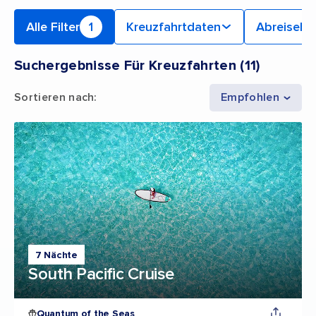
Alle Filter
1
Kreuzfahrtdaten
Abreiseha
Suchergebnisse Für Kreuzfahrten
(
11
)
Sortieren nach
:
Empfohlen
7 Nächte
South Pacific Cruise
Quantum of the Seas