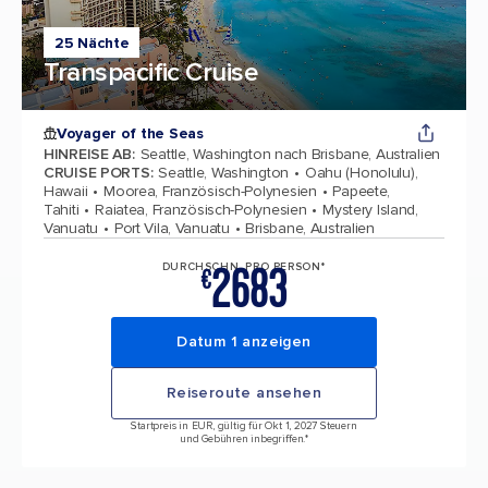
25 Nächte
Transpacific Cruise
Voyager of the Seas
HINREISE AB
:
Seattle, Washington nach Brisbane, Australien
CRUISE PORTS
:
Seattle, Washington
Oahu (Honolulu),
Hawaii
Moorea, Französisch-Polynesien
Papeete,
Tahiti
Raiatea, Französisch-Polynesien
Mystery Island,
Vanuatu
Port Vila, Vanuatu
Brisbane, Australien
2683
DURCHSCHN. PRO PERSON*
€
Datum 1 anzeigen
Reiseroute ansehen
Startpreis in EUR, gültig für Okt 1, 2027 Steuern
und Gebühren inbegriffen.*