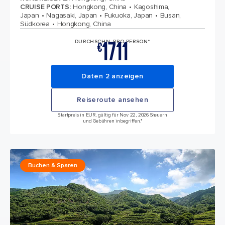
CRUISE PORTS
:
Hongkong, China
Kagoshima,
Japan
Nagasaki, Japan
Fukuoka, Japan
Busan,
Südkorea
Hongkong, China
1711
DURCHSCHN. PRO PERSON*
€
Daten 2 anzeigen
Reiseroute ansehen
Startpreis in EUR, gültig für Nov 22, 2026 Steuern
und Gebühren inbegriffen.*
Buchen & Sparen