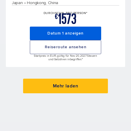
Japan
Hongkong, China
1573
DURCHSCHN. PRO PERSON*
€
Datum 1 anzeigen
Reiseroute ansehen
Startpreis in EUR, gültig für Nov 20, 2027 Steuern
und Gebühren inbegriffen.*
Mehr laden