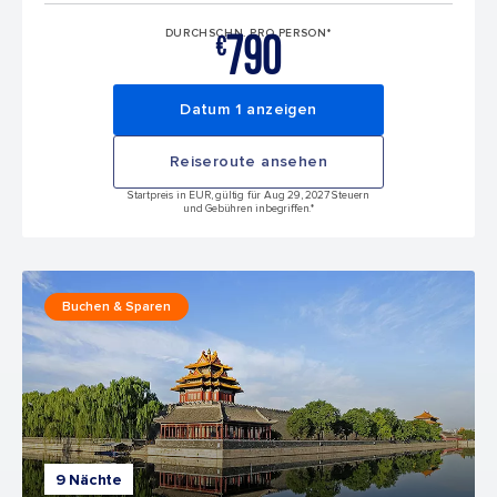
790
DURCHSCHN. PRO PERSON*
€
Datum 1 anzeigen
Reiseroute ansehen
Startpreis in EUR, gültig für Aug 29, 2027 Steuern
und Gebühren inbegriffen.*
Buchen & Sparen
9 Nächte