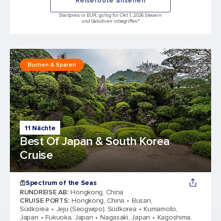
Reiseroute ansehen
Startpreis in EUR, gültig für Okt 1, 2026 Steuern
und Gebühren inbegriffen.*
Buchen & Sparen
11 Nächte
Best Of Japan & South Korea
Cruise
Spectrum of the Seas
RUNDREISE AB
:
Hongkong, China
CRUISE PORTS
:
Hongkong, China
Busan,
Südkorea
Jeju (Seogwipo), Südkorea
Kumamoto,
Japan
Fukuoka, Japan
Nagasaki, Japan
Kagoshima,