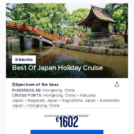
9 Nächte
Best Of Japan Holiday Cruise
Spectrum of the Seas
RUNDREISE AB
:
Hongkong, China
CRUISE PORTS
:
Hongkong, China
Fukuoka,
Japan
Nagasaki, Japan
Kagoshima, Japan
Kumamoto,
Japan
Hongkong, China
1602
DURCHSCHN. PRO PERSON*
€