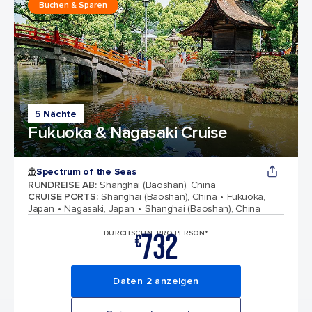
Buchen & Sparen
5 Nächte
Fukuoka & Nagasaki Cruise
Spectrum of the Seas
RUNDREISE AB
:
Shanghai (Baoshan), China
CRUISE PORTS
:
Shanghai (Baoshan), China
Fukuoka,
Japan
Nagasaki, Japan
Shanghai (Baoshan), China
732
DURCHSCHN. PRO PERSON*
€
Daten 2 anzeigen