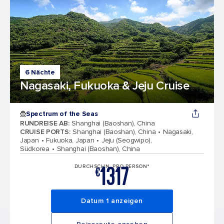
6 Nächte
Nagasaki, Fukuoka & Jeju Cruise
Spectrum of the Seas
RUNDREISE AB
:
Shanghai (Baoshan), China
CRUISE PORTS
:
Shanghai (Baoshan), China
Nagasaki,
Japan
Fukuoka, Japan
Jeju (Seogwipo),
Südkorea
Shanghai (Baoshan), China
1317
DURCHSCHN. PRO PERSON*
€
Datum 1 anzeigen