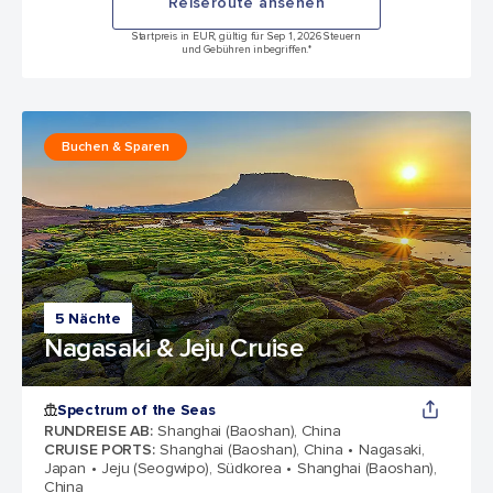
Reiseroute ansehen
Startpreis in EUR, gültig für Sep 1, 2026 Steuern
und Gebühren inbegriffen.*
Buchen & Sparen
5 Nächte
Nagasaki & Jeju Cruise
Spectrum of the Seas
RUNDREISE AB
:
Shanghai (Baoshan), China
CRUISE PORTS
:
Shanghai (Baoshan), China
Nagasaki,
Japan
Jeju (Seogwipo), Südkorea
Shanghai (Baoshan),
China