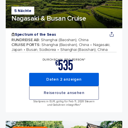
5 Nächte
Nagasaki & Busan Cruise
Spectrum of the Seas
RUNDREISE AB
:
Shanghai (Baoshan), China
CRUISE PORTS
:
Shanghai (Baoshan), China
Nagasaki,
Japan
Busan, Südkorea
Shanghai (Baoshan), China
535
DURCHSCHN. PRO PERSON*
€
Daten 2 anzeigen
Reiseroute ansehen
Startpreis in EUR, gültig für Feb 11, 2028 Steuern
und Gebühren inbegriffen.*