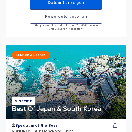
Datum 1 anzeigen
Reiseroute ansehen
Startpreis in EUR, gültig für Dez 20, 2026 Steuern
und Gebühren inbegriffen.*
Buchen & Sparen
9 Nächte
Best Of Japan & South Korea
Spectrum of the Seas
RUNDREISE AB
:
Hongkong, China