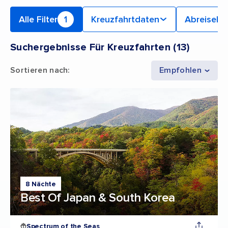
Alle Filter
1
Kreuzfahrtdaten
Abreiseha
Suchergebnisse Für Kreuzfahrten
(
13
)
Sortieren nach
:
Empfohlen
8 Nächte
Best Of Japan & South Korea
Spectrum of the Seas