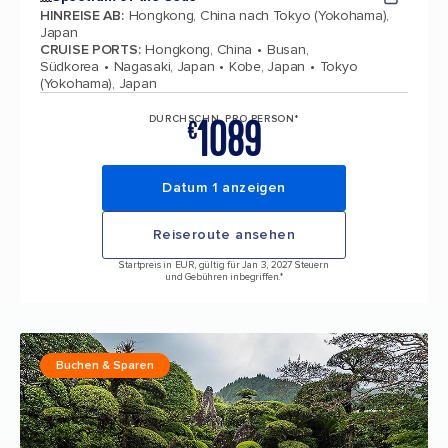
HINREISE AB
:
Hongkong, China nach Tokyo (Yokohama),
Japan
CRUISE PORTS
:
Hongkong, China
Busan,
Südkorea
Nagasaki, Japan
Kobe, Japan
Tokyo
(Yokohama), Japan
1089
DURCHSCHN. PRO PERSON*
€
Datum 1 anzeigen
Reiseroute ansehen
Startpreis in EUR, gültig für Jan 3, 2027 Steuern
und Gebühren inbegriffen.*
Buchen & Sparen