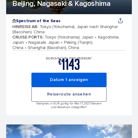
Beijing, Nagasaki & Kagoshima
Spectrum of the Seas
HINREISE AB
:
Tokyo (Yokohama), Japan nach Shanghai
(Baoshan), China
CRUISE PORTS
:
Tokyo (Yokohama), Japan
Kagoshima,
Japan
Nagasaki, Japan
Peking (Tianjin),
China
Shanghai (Baoshan), China
1143
DURCHSCHN. PRO PERSON*
€
Datum 1 anzeigen
Reiseroute ansehen
Startpreis in EUR, gültig für Mai 17, 2027 Steuern
und Gebühren inbegriffen.*