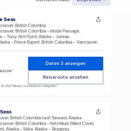
e Seas
couver, British Columbia
couver, British Columbia
Inside Passage,
ka
Tracy Arm Fjord, Alaska
Juneau,
Alaska
Prince Rupert, British Columbia
Vancouver,
Daten 3 anzeigen
ERSON*
Reiseroute ansehen
ai 30, 2027 Steuern und Gebühren inbegriffen.*
 Seas
uver, British Columbia nach Seward, Alaska
couver, British Columbia
Ketchikan (Ward Cove),
int, Alaska
Sitka, Alaska
Skagway,