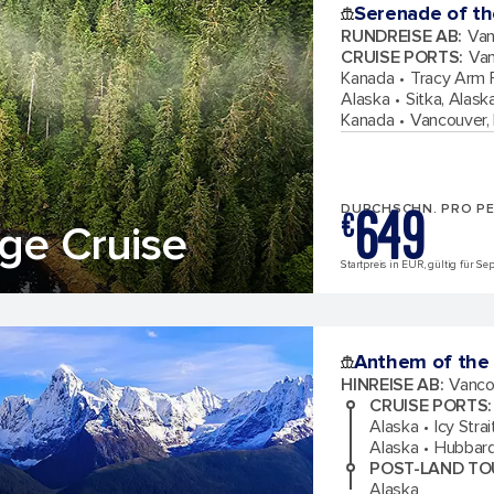
Serenade of th
RUNDREISE AB
:
Van
CRUISE PORTS
:
Van
Kanada
Tracy Arm F
Alaska
Sitka, Alask
Kanada
Vancouver, 
649
DURCHSCHN. PRO P
€
ge Cruise
Startpreis in EUR, gültig für S
Anthem of the
HINREISE AB
:
Vancou
CRUISE PORTS
:
Alaska
Icy Stra
Alaska
Hubbard
POST-LAND TO
Alaska