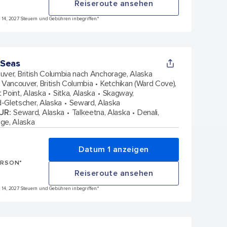
Reiseroute ansehen
i 14, 2027 Steuern und Gebühren inbegriffen.*
 Seas
uver, British Columbia nach Anchorage, Alaska
Vancouver, British Columbia
Ketchikan (Ward Cove),
it Point, Alaska
Sitka, Alaska
Skagway,
-Gletscher, Alaska
Seward, Alaska
UR
:
Seward, Alaska
Talkeetna, Alaska
Denali,
ge, Alaska
Datum 1 anzeigen
ERSON*
Reiseroute ansehen
i 14, 2027 Steuern und Gebühren inbegriffen.*