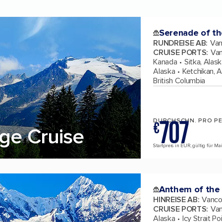
Serenade of th
RUNDREISE AB
:
Van
CRUISE PORTS
:
Van
Kanada
Sitka, Alas
Alaska
Ketchikan, 
British Columbia
707
DURCHSCHN. PRO P
€
ge Cruise
Startpreis in EUR, gültig für M
Anthem of the
HINREISE AB
:
Vanco
CRUISE PORTS
:
Van
Alaska
Icy Strait Po