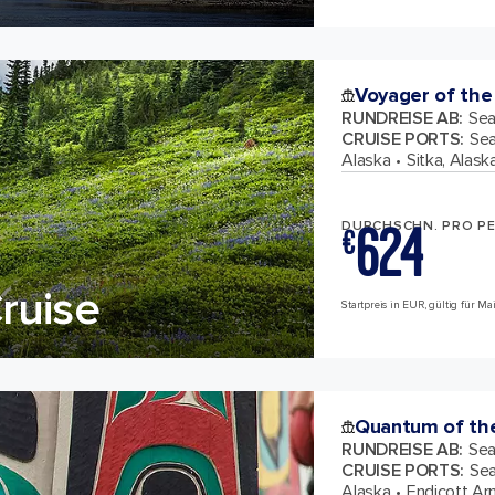
Voyager of the
RUNDREISE AB
:
Sea
CRUISE PORTS
:
Sea
Alaska
Sitka, Alask
624
DURCHSCHN. PRO P
€
ruise
Startpreis in EUR, gültig für M
Quantum of th
RUNDREISE AB
:
Sea
CRUISE PORTS
:
Sea
Alaska
Endicott Ar