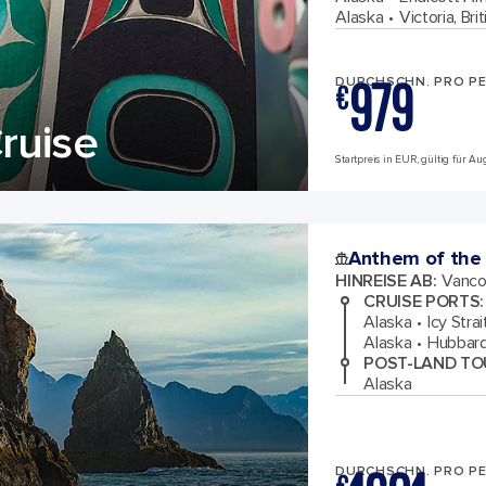
Alaska
Victoria, Br
979
DURCHSCHN. PRO P
€
ruise
Startpreis in EUR, gültig für A
Anthem of the
HINREISE AB
:
Vanco
CRUISE PORTS
:
Alaska
Icy Stra
Alaska
Hubbard
POST-LAND TO
Alaska
DURCHSCHN. PRO P