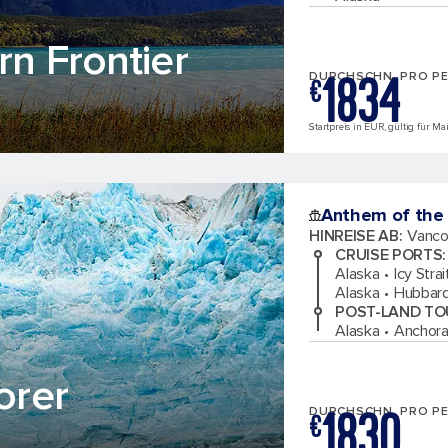
rn Frontier
1834
DURCHSCHN. PRO P
€
Startpreis in EUR, gültig für Ma
Anthem of the
HINREISE AB
:
Vanco
CRUISE PORTS
:
Alaska
Icy Stra
Alaska
Hubbard
POST-LAND TO
Alaska
Anchora
orer
1830
DURCHSCHN. PRO P
€