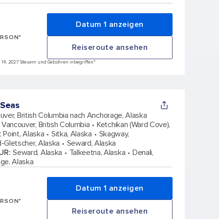
Datum 1 anzeigen
ERSON*
Reiseroute ansehen
i 14, 2027 Steuern und Gebühren inbegriffen.*
 Seas
uver, British Columbia nach Anchorage, Alaska
Vancouver, British Columbia
Ketchikan (Ward Cove),
it Point, Alaska
Sitka, Alaska
Skagway,
-Gletscher, Alaska
Seward, Alaska
UR
:
Seward, Alaska
Talkeetna, Alaska
Denali,
ge, Alaska
Datum 1 anzeigen
ERSON*
Reiseroute ansehen