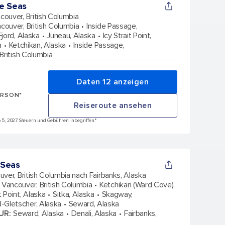
e Seas
couver, British Columbia
couver, British Columbia
Inside Passage,
jord, Alaska
Juneau, Alaska
Icy Strait Point,
a
Ketchikan, Alaska
Inside Passage,
British Columbia
Daten 12 anzeigen
ERSON*
Reiseroute ansehen
ep 5, 2027 Steuern und Gebühren inbegriffen.*
 Seas
ver, British Columbia nach Fairbanks, Alaska
Vancouver, British Columbia
Ketchikan (Ward Cove),
it Point, Alaska
Sitka, Alaska
Skagway,
-Gletscher, Alaska
Seward, Alaska
UR
:
Seward, Alaska
Denali, Alaska
Fairbanks,