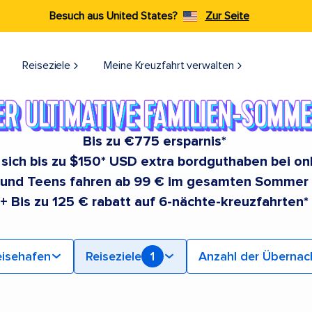
Besuch aus United States?
Zur Seite
Reiseziele​
Meine Kreuzfahrt verwalten
Bis zu €775 ersparnis*
e sich bis zu $150* USD extra bordguthaben bei o
 und Teens fahren ab 99 € im gesamten Sommer
+ Bis zu 125 € rabatt auf 6-nächte-kreuzfahrten*
isehafen
Reiseziele
1
Anzahl der Überna