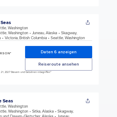
 Seas
ttle, Washington
ttle, Washington
Juneau, Alaska
Skagway,
a
Victoria, British Columbia
Seattle, Washington
Daten 6 anzeigen
ERSON*
Reiseroute ansehen
ai 21, 2027 Steuern und Gebühren inbegriffen.*
e Seas
ttle, Washington
ttle, Washington
Sitka, Alaska
Skagway,
m und Dawes-Gletscher, Alaska
Juneau,