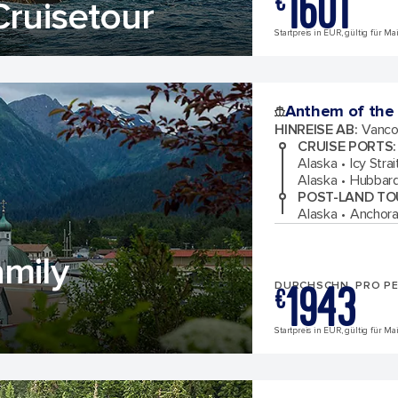
1601
€
Cruisetour
Startpreis in EUR, gültig für Ma
Anthem of the
HINREISE AB
:
Vanco
CRUISE PORTS
:
Alaska
Icy Stra
Alaska
Hubbard
POST-LAND TO
Alaska
Anchora
amily
1943
DURCHSCHN. PRO P
€
Startpreis in EUR, gültig für Ma