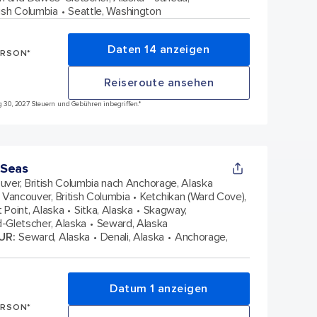
itish Columbia
Seattle, Washington
Daten 14 anzeigen
ERSON*
Reiseroute ansehen
ug 30, 2027 Steuern und Gebühren inbegriffen.*
 Seas
uver, British Columbia nach Anchorage, Alaska
Vancouver, British Columbia
Ketchikan (Ward Cove),
it Point, Alaska
Sitka, Alaska
Skagway,
-Gletscher, Alaska
Seward, Alaska
UR
:
Seward, Alaska
Denali, Alaska
Anchorage,
Datum 1 anzeigen
ERSON*