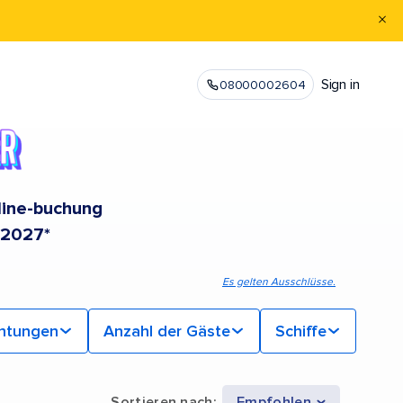
Sign in
08000002604
nline-buchung
 2027*
Es gelten Ausschlüsse.
chtungen
Anzahl der Gäste
Schiffe
Sortieren nach
:
Empfohlen