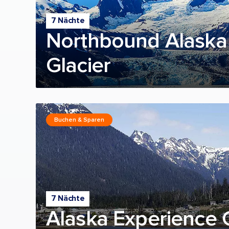
7 Nächte
Northbound Alaska
Glacier
Buchen & Sparen
7 Nächte
Alaska Experience 