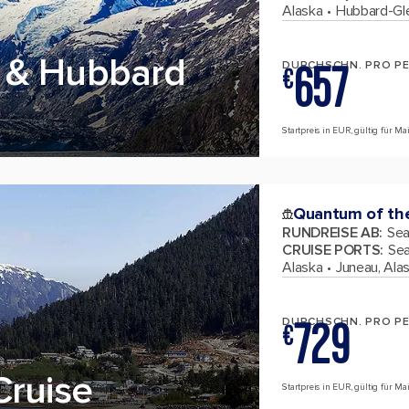
Alaska
Hubbard-Gle
 & Hubbard
657
DURCHSCHN. PRO P
€
Startpreis in EUR, gültig für Ma
Quantum of th
RUNDREISE AB
:
Sea
CRUISE PORTS
:
Sea
Alaska
Juneau, Ala
729
DURCHSCHN. PRO P
€
Cruise
Startpreis in EUR, gültig für Ma