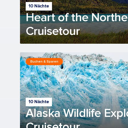
10 Nächte
Heart of the Northe
Cruisetour
Buchen & Sparen
10 Nächte
Alaska Wildlife Expl
Cruisetour