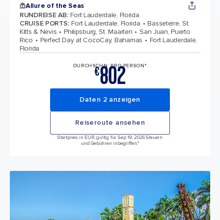
Allure of the Seas
RUNDREISE AB
:
Fort Lauderdale, Florida
CRUISE PORTS
:
Fort Lauderdale, Florida
Basseterre, St.
Kitts & Nevis
Philipsburg, St. Maarten
San Juan, Puerto
Rico
Perfect Day at CocoCay, Bahamas
Fort Lauderdale,
Florida
802
DURCHSCHN. PRO PERSON*
€
Daten 2 anzeigen
Reiseroute ansehen
Startpreis in EUR, gültig für Sep 19, 2026 Steuern
und Gebühren inbegriffen.*