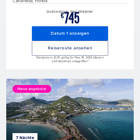
Canaveral), Florida
745
DURCHSCHN. PRO PERSON*
€
Datum 1 anzeigen
Reiseroute ansehen
Startpreis in EUR, gültig für Nov 18, 2026 Steuern
und Gebühren inbegriffen.*
Neue angebote
7 Nächte