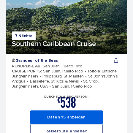
7 Nächte
Southern Caribbean Cruise
Grandeur of the Seas
RUNDREISE AB
:
San Juan, Puerto Rico
CRUISE PORTS
:
San Juan, Puerto Rico
Tortola, Britische
Jungferninseln
Philipsburg, St. Maarten
St. John'sJohn‘s,
Antigua
Basseterre, St. Kitts & Nevis
St. Croix,
Jungferninseln, USA
San Juan, Puerto Rico
538
DURCHSCHN. PRO PERSON*
€
Daten 15 anzeigen
Reiseroute ansehen