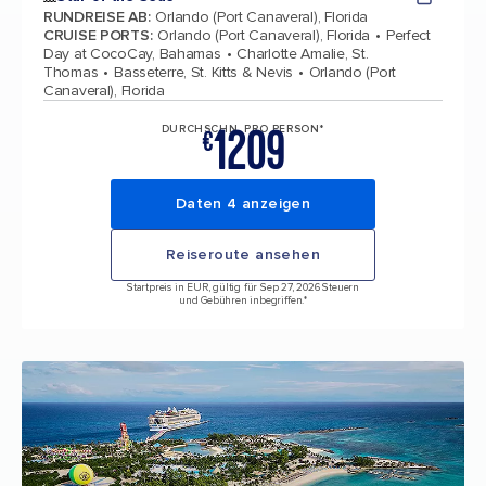
RUNDREISE AB
:
Orlando (Port Canaveral), Florida
CRUISE PORTS
:
Orlando (Port Canaveral), Florida
Perfect
Day at CocoCay, Bahamas
Charlotte Amalie, St.
Thomas
Basseterre, St. Kitts & Nevis
Orlando (Port
Canaveral), Florida
1209
DURCHSCHN. PRO PERSON*
€
Daten 4 anzeigen
Reiseroute ansehen
Startpreis in EUR, gültig für Sep 27, 2026 Steuern
und Gebühren inbegriffen.*