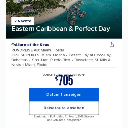
7 Nächte
Eastern Caribbean & Perfect Day
Allure of the Seas
RUNDREISE AB
:
Miami, Florida
CRUISE PORTS
:
Miami, Florida
Perfect Day at CocoCay,
Bahamas
San Juan, Puerto Rico
Basseterre, St. Kitts &
Nevis
Miami, Florida
705
DURCHSCHN. PRO PERSON*
€
Datum 1 anzeigen
Reiseroute ansehen
Startpreis in EUR, gültig für Nov 1, 2026 Steuern
und Gebühren inbegriffen.*