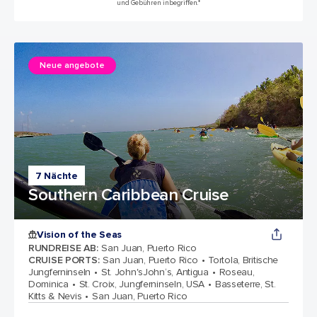
und Gebühren inbegriffen.*
Neue angebote
7 Nächte
Southern Caribbean Cruise
Vision of the Seas
RUNDREISE AB
:
San Juan, Puerto Rico
CRUISE PORTS
:
San Juan, Puerto Rico
Tortola, Britische
Jungferninseln
St. John'sJohn‘s, Antigua
Roseau,
Dominica
St. Croix, Jungferninseln, USA
Basseterre, St.
Kitts & Nevis
San Juan, Puerto Rico