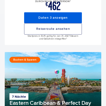
462
DURCHSCHN. PRO PERSON*
€
Daten 3 anzeigen
Reiseroute ansehen
Startpreis in EUR, gültig für Jan 31, 2027 Steuern
und Gebühren inbegriffen.*
Buchen & Sparen
7 Nächte
Eastern Caribbean & Perfect Day