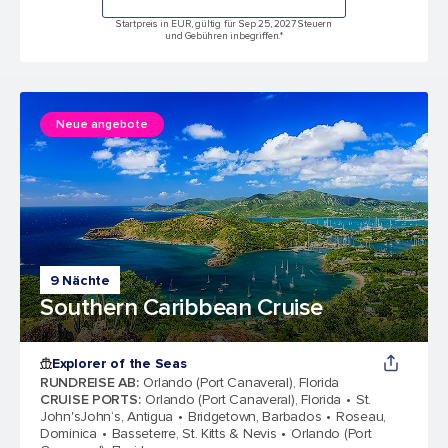
Startpreis in EUR, gültig für Sep 25, 2027 Steuern
und Gebühren inbegriffen.*
Neue angebote
9 Nächte
Southern Caribbean Cruise
Explorer of the Seas
RUNDREISE AB
:
Orlando (Port Canaveral), Florida
CRUISE PORTS
:
Orlando (Port Canaveral), Florida
St.
John'sJohn‘s, Antigua
Bridgetown, Barbados
Roseau,
Dominica
Basseterre, St. Kitts & Nevis
Orlando (Port