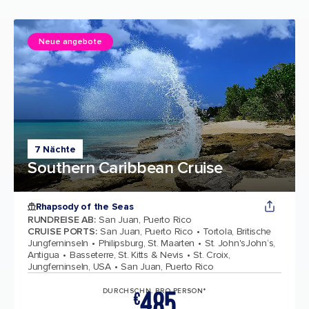
Neue angebote
7 Nächte
Southern Caribbean Cruise
Rhapsody of the Seas
RUNDREISE AB
:
San Juan, Puerto Rico
CRUISE PORTS
:
San Juan, Puerto Rico
Tortola, Britische
Jungferninseln
Philipsburg, St. Maarten
St. John'sJohn‘s,
Antigua
Basseterre, St. Kitts & Nevis
St. Croix,
Jungferninseln, USA
San Juan, Puerto Rico
485
DURCHSCHN. PRO PERSON*
€