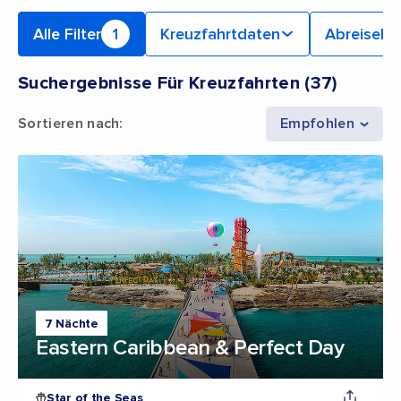
Alle Filter
1
Kreuzfahrtdaten
Abreiseha
Suchergebnisse Für Kreuzfahrten
(
37
)
Sortieren nach
:
Empfohlen
7 Nächte
Eastern Caribbean & Perfect Day
Star of the Seas