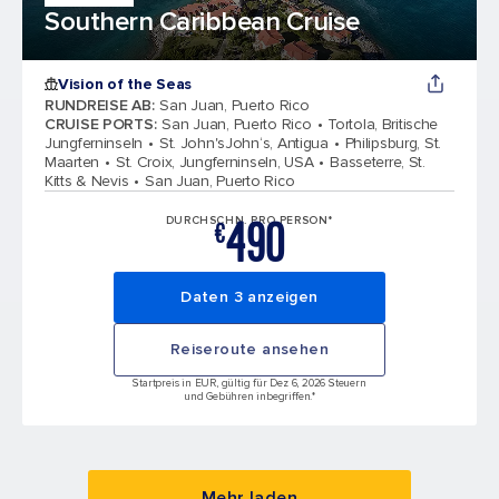
Southern Caribbean Cruise
Vision of the Seas
RUNDREISE AB
:
San Juan, Puerto Rico
CRUISE PORTS
:
San Juan, Puerto Rico
Tortola, Britische
Jungferninseln
St. John'sJohn‘s, Antigua
Philipsburg, St.
Maarten
St. Croix, Jungferninseln, USA
Basseterre, St.
Kitts & Nevis
San Juan, Puerto Rico
490
DURCHSCHN. PRO PERSON*
€
Daten 3 anzeigen
Reiseroute ansehen
Startpreis in EUR, gültig für Dez 6, 2026 Steuern
und Gebühren inbegriffen.*
Mehr laden