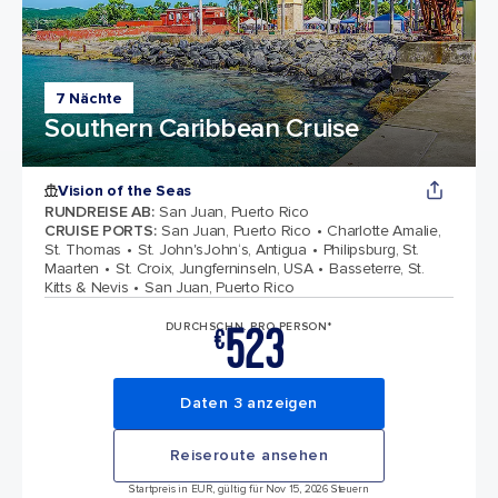
7 Nächte
Southern Caribbean Cruise
Vision of the Seas
RUNDREISE AB
:
San Juan, Puerto Rico
CRUISE PORTS
:
San Juan, Puerto Rico
Charlotte Amalie,
St. Thomas
St. John'sJohn‘s, Antigua
Philipsburg, St.
Maarten
St. Croix, Jungferninseln, USA
Basseterre, St.
Kitts & Nevis
San Juan, Puerto Rico
523
DURCHSCHN. PRO PERSON*
€
Daten 3 anzeigen
Reiseroute ansehen
Startpreis in EUR, gültig für Nov 15, 2026 Steuern