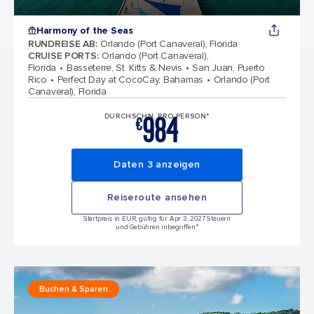
Harmony of the Seas
RUNDREISE AB
:
Orlando (Port Canaveral), Florida
CRUISE PORTS
:
Orlando (Port Canaveral),
Florida
Basseterre, St. Kitts & Nevis
San Juan, Puerto
Rico
Perfect Day at CocoCay, Bahamas
Orlando (Port
Canaveral), Florida
984
DURCHSCHN. PRO PERSON*
€
Daten 3 anzeigen
Reiseroute ansehen
Startpreis in EUR, gültig für Apr 3, 2027 Steuern
und Gebühren inbegriffen.*
Buchen & Sparen