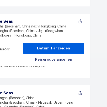
e Seas
hai (Baoshan), China nach Hongkong, China
nghai (Baoshan), China
Jeju (Seogwipo),
üdkorea
Hongkong, China
Datum 1 anzeigen
ERSON*
Reiseroute ansehen
ov 1, 2026 Steuern und Gebühren inbegriffen.*
e Seas
nghai (Baoshan), China
nghai (Baoshan), China
Nagasaki, Japan
Jeju
a
Shanghai (Baoshan), China