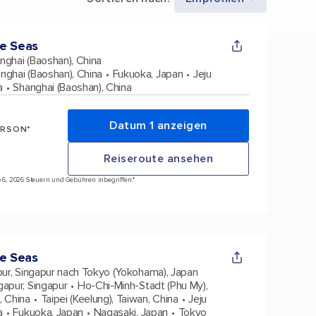
e Seas
nghai (Baoshan), China
nghai (Baoshan), China
Fukuoka, Japan
Jeju
a
Shanghai (Baoshan), China
Datum 1 anzeigen
ERSON*
Reiseroute ansehen
ep 6, 2026 Steuern und Gebühren inbegriffen.*
he Seas
pur, Singapur nach Tokyo (Yokohama), Japan
gapur, Singapur
Ho-Chi-Minh-Stadt (Phu My),
 China
Taipei (Keelung), Taiwan, China
Jeju
a
Fukuoka, Japan
Nagasaki, Japan
Tokyo