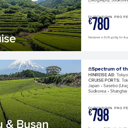
780
DURCHSCHN. PRO P
€
ise
Startpreis in EUR, gültig für A
Spectrum of th
HINREISE AB
:
Tokyo
CRUISE PORTS
:
Tok
Japan
Sasebo (Urag
Südkorea
Shanghai 
798
DURCHSCHN. PRO P
€
ju & Busan