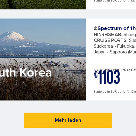
Startpreis in EUR, gültig für M
Spectrum of th
HINREISE AB
:
Shang
CRUISE PORTS
:
Sha
Südkorea
Fukuoka,
Japan
Sapporo (Mur
uth Korea
1103
DURCHSCHN. PRO P
€
Startpreis in EUR, gültig für Ok
Mehr laden