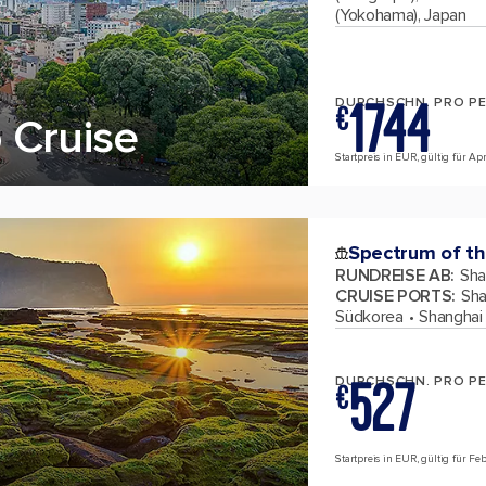
(Yokohama), Japan
1744
DURCHSCHN. PRO P
€
 Cruise
Startpreis in EUR, gültig für A
Spectrum of th
RUNDREISE AB
:
Sha
CRUISE PORTS
:
Sha
Südkorea
Shanghai 
527
DURCHSCHN. PRO P
€
Startpreis in EUR, gültig für F