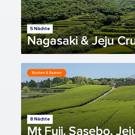
5 Nächte
Nagasaki & Jeju Cru
Buchen & Sparen
8 Nächte
Mt Fuji, Sasebo, Je