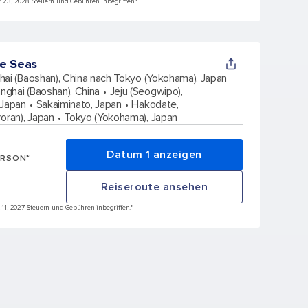
är 23, 2028 Steuern und Gebühren inbegriffen.*
e Seas
hai (Baoshan), China nach Tokyo (Yokohama), Japan
nghai (Baoshan), China
Jeju (Seogwipo),
 Japan
Sakaiminato, Japan
Hakodate,
oran), Japan
Tokyo (Yokohama), Japan
Datum 1 anzeigen
ERSON*
Reiseroute ansehen
t 11, 2027 Steuern und Gebühren inbegriffen.*