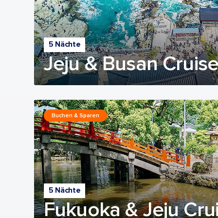
5 Nächte
Jeju & Busan Cruis
Buchen & Sparen
5 Nächte
Fukuoka & Jeju Cru