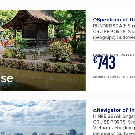
Spectrum of th
RUNDREISE AB
:
Sha
CRUISE PORTS
:
Sha
(Seogwipo), Südkore
743
DURCHSCHN. PRO P
€
ise
Startpreis in EUR, gültig für S
Navigator of t
HINREISE AB
:
Singa
CRUISE PORTS
:
Sin
Vietnam
Hongkong,
(Seogwipo), Südkore