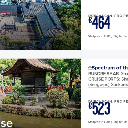
464
DURCHSCHN. PRO P
€
e
Startpreis in EUR, gültig für F
Spectrum of th
RUNDREISE AB
:
Sha
CRUISE PORTS
:
Sha
(Seogwipo), Südkore
523
DURCHSCHN. PRO P
€
ise
Startpreis in EUR, gültig für M