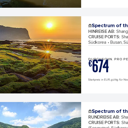
Spectrum of th
HINREISE AB
:
Shang
CRUISE PORTS
:
Sha
Südkorea
Busan, S
674
DURCHSCHN. PRO P
€
e
Startpreis in EUR, gültig für N
Spectrum of th
RUNDREISE AB
:
Sha
CRUISE PORTS
:
Sha
(Seogwipo), Südkore