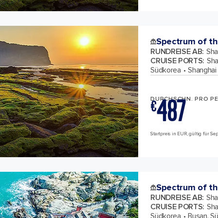
Spectrum of th
RUNDREISE AB
:
Sha
CRUISE PORTS
:
Sha
Südkorea
Shanghai 
487
DURCHSCHN. PRO P
€
Startpreis in EUR, gültig für S
Spectrum of th
RUNDREISE AB
:
Sha
CRUISE PORTS
:
Sha
Südkorea
Busan, S