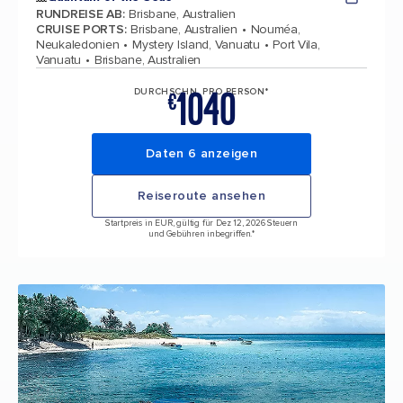
RUNDREISE AB
:
Brisbane, Australien
CRUISE PORTS
:
Brisbane, Australien
Nouméa,
Neukaledonien
Mystery Island, Vanuatu
Port Vila,
Vanuatu
Brisbane, Australien
1040
DURCHSCHN. PRO PERSON*
€
Daten 6 anzeigen
Reiseroute ansehen
Startpreis in EUR, gültig für Dez 12, 2026 Steuern
und Gebühren inbegriffen.*