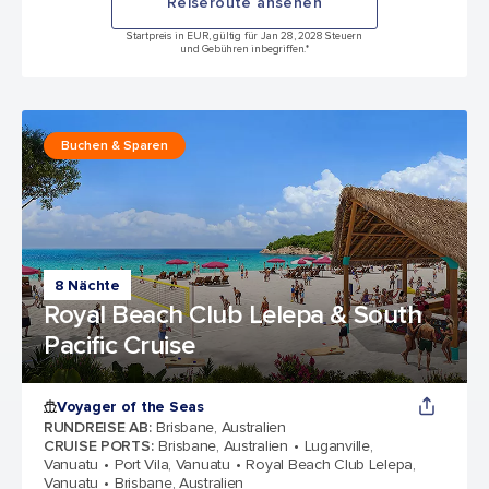
Reiseroute ansehen
Startpreis in EUR, gültig für Jan 28, 2028 Steuern
und Gebühren inbegriffen.*
Buchen & Sparen
8 Nächte
Royal Beach Club Lelepa & South
Pacific Cruise
Voyager of the Seas
RUNDREISE AB
:
Brisbane, Australien
CRUISE PORTS
:
Brisbane, Australien
Luganville,
Vanuatu
Port Vila, Vanuatu
Royal Beach Club Lelepa,
Vanuatu
Brisbane, Australien