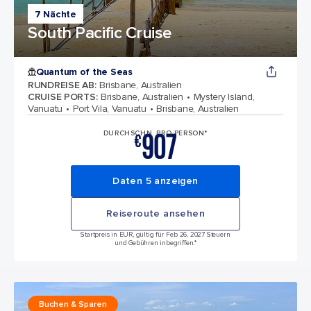
7 Nächte
South Pacific Cruise
Quantum of the Seas
RUNDREISE AB
:
Brisbane, Australien
CRUISE PORTS
:
Brisbane, Australien
Mystery Island,
Vanuatu
Port Vila, Vanuatu
Brisbane, Australien
907
DURCHSCHN. PRO PERSON*
€
Daten 5 anzeigen
Reiseroute ansehen
Startpreis in EUR, gültig für Feb 26, 2027 Steuern
und Gebühren inbegriffen.*
Buchen & Sparen