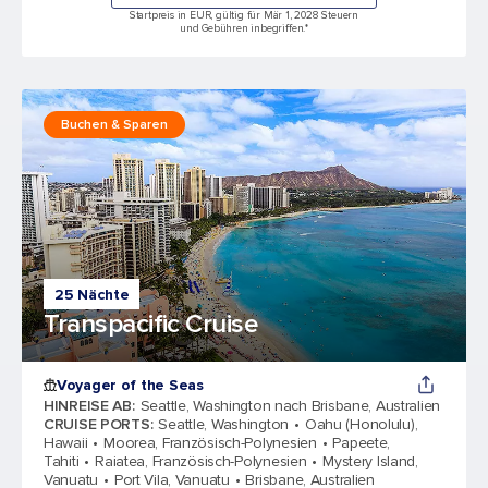
Startpreis in EUR, gültig für Mär 1, 2028 Steuern
und Gebühren inbegriffen.*
Buchen & Sparen
25 Nächte
Transpacific Cruise
Voyager of the Seas
HINREISE AB
:
Seattle, Washington nach Brisbane, Australien
CRUISE PORTS
:
Seattle, Washington
Oahu (Honolulu),
Hawaii
Moorea, Französisch-Polynesien
Papeete,
Tahiti
Raiatea, Französisch-Polynesien
Mystery Island,
Vanuatu
Port Vila, Vanuatu
Brisbane, Australien