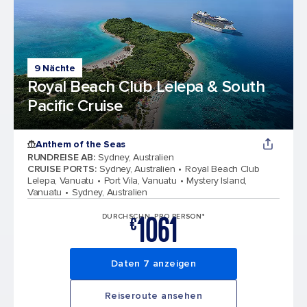
9 Nächte
Royal Beach Club Lelepa & South
Pacific Cruise
Anthem of the Seas
RUNDREISE AB
:
Sydney, Australien
CRUISE PORTS
:
Sydney, Australien
Royal Beach Club
Lelepa, Vanuatu
Port Vila, Vanuatu
Mystery Island,
Vanuatu
Sydney, Australien
1061
DURCHSCHN. PRO PERSON*
€
Daten 7 anzeigen
Reiseroute ansehen