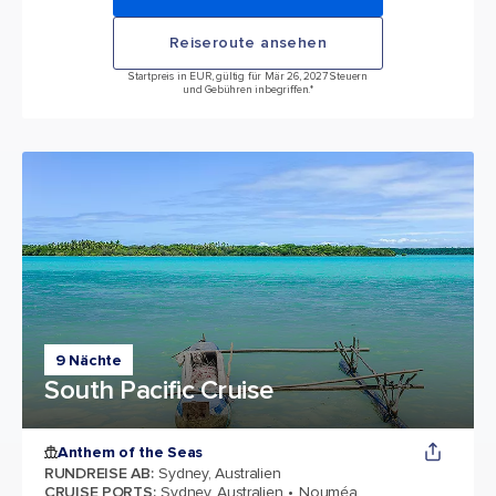
Reiseroute ansehen
Startpreis in EUR, gültig für Mär 26, 2027 Steuern
und Gebühren inbegriffen.*
9 Nächte
South Pacific Cruise
Anthem of the Seas
RUNDREISE AB
:
Sydney, Australien
CRUISE PORTS
:
Sydney, Australien
Nouméa,