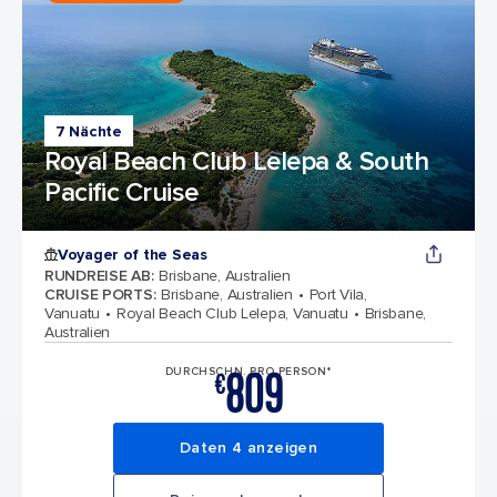
7 Nächte
Royal Beach Club Lelepa & South
Pacific Cruise
Voyager of the Seas
RUNDREISE AB
:
Brisbane, Australien
CRUISE PORTS
:
Brisbane, Australien
Port Vila,
Vanuatu
Royal Beach Club Lelepa, Vanuatu
Brisbane,
Australien
809
DURCHSCHN. PRO PERSON*
€
Daten 4 anzeigen