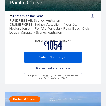
Pacific Cruise
Anthem of the Seas
RUNDREISE AB
:
Sydney, Australien
CRUISE PORTS
:
Sydney, Australien
Nouméa,
Neukaledonien
Port Vila, Vanuatu
Royal Beach Club
Lelepa, Vanuatu
Sydney, Australien
1054
DURCHSCHN. PRO PERSON*
€
Daten 3 anzeigen
Reiseroute ansehen
Startpreis in EUR, gültig für Feb 21, 2028 Steuern
und Gebühren inbegriffen.*
Buchen & Sparen