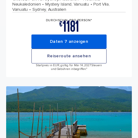
Neukaledonien
Mystery Island, Vanuatu
Port Vila,
Vanuatu
Sydney, Australien
1181
DURCHSCHN. PRO PERSON*
€
Daten 7 anzeigen
Reiseroute ansehen
Startpreis in EUR, gültig für Mär 14, 2027 Steuern
und Gebühren inbegriffen.*