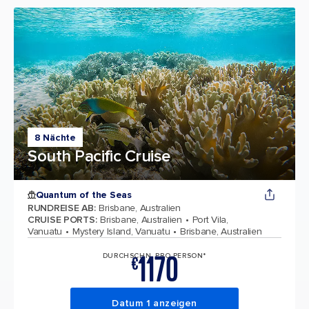
8 Nächte
South Pacific Cruise
Quantum of the Seas
RUNDREISE AB
:
Brisbane, Australien
CRUISE PORTS
:
Brisbane, Australien
Port Vila,
Vanuatu
Mystery Island, Vanuatu
Brisbane, Australien
1170
DURCHSCHN. PRO PERSON*
€
Datum 1 anzeigen