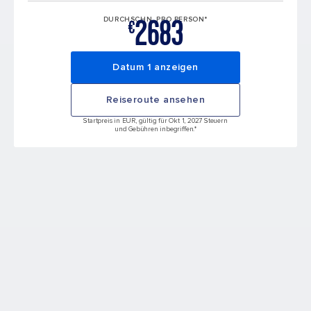
2683
DURCHSCHN. PRO PERSON*
€
Datum 1 anzeigen
Reiseroute ansehen
Startpreis in EUR, gültig für Okt 1, 2027 Steuern
und Gebühren inbegriffen.*