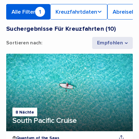
Alle Filter
1
Kreuzfahrtdaten
Abreiseha
Suchergebnisse Für Kreuzfahrten
(
10
)
Sortieren nach
:
Empfohlen
8 Nächte
South Pacific Cruise
Quantum of the Seas