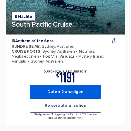
8 Nächte
South Pacific Cruise
Anthem of the Seas
RUNDREISE AB
:
Sydney, Australien
CRUISE PORTS
:
Sydney, Australien
Nouméa,
Neukaledonien
Port Vila, Vanuatu
Mystery Island,
Vanuatu
Sydney, Australien
1191
DURCHSCHN. PRO PERSON*
€
Daten 2 anzeigen
Reiseroute ansehen
Startpreis in EUR, gültig für Feb 21, 2027 Steuern
und Gebühren inbegriffen.*