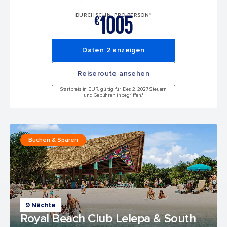
1005
DURCHSCHN. PRO PERSON*
€
Daten 2 anzeigen
Reiseroute ansehen
Startpreis in EUR, gültig für Dez 2, 2027 Steuern
und Gebühren inbegriffen.*
Buchen & Sparen
9 Nächte
Royal Beach Club Lelepa & South