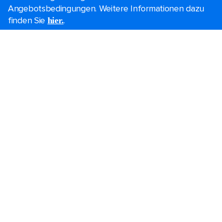
Angebotsbedingungen. Weitere Informationen dazu
finden Sie
.
hier.
Kreuzfahrt suche
Black Friday Angebote
Last Minute Kreuzfahrten
Kurzkreuzfahrten​
Festtagskreuzfahrten​
Kreuzfahrten 2026-2027
Kreuzfahrt Leitfaden
Schiffe der Superlative
Familienurlaube​
Hochzeitskreuzfahrten
Themen Kreuzfahrten
Gruppenreisen
Barrierefreiheit an Bord​
Konferenzen, Incentives & Charter
Reiseziele
Beliebte Häfen