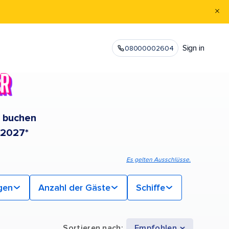
Sign in
08000002604
e buchen
 2027*
Es gelten Ausschlüsse.
gen
Anzahl der Gäste
Schiffe
Sortieren nach
:
Empfohlen