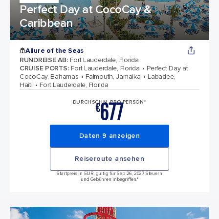
Perfect Day at CocoCay &
Caribbean
Allure of the Seas
RUNDREISE AB
:
Fort Lauderdale, Florida
CRUISE PORTS
:
Fort Lauderdale, Florida
Perfect Day at
CocoCay, Bahamas
Falmouth, Jamaika
Labadee,
Haiti
Fort Lauderdale, Florida
677
DURCHSCHN. PRO PERSON*
€
Daten 9 anzeigen
Reiseroute ansehen
Startpreis in EUR, gültig für Sep 26, 2027 Steuern
und Gebühren inbegriffen.*