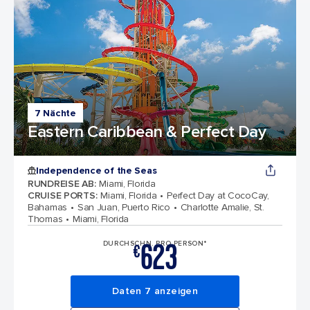
7 Nächte
Eastern Caribbean & Perfect Day
Independence of the Seas
RUNDREISE AB
:
Miami, Florida
CRUISE PORTS
:
Miami, Florida
Perfect Day at CocoCay,
Bahamas
San Juan, Puerto Rico
Charlotte Amalie, St.
Thomas
Miami, Florida
623
DURCHSCHN. PRO PERSON*
€
Daten 7 anzeigen