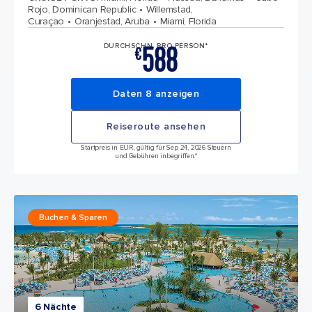
Rojo, Dominican Republic
Willemstad,
Curaçao
Oranjestad, Aruba
Miami, Florida
588
DURCHSCHN. PRO PERSON*
€
Daten 8 anzeigen
Reiseroute ansehen
Startpreis in EUR, gültig für Sep 24, 2026 Steuern
und Gebühren inbegriffen.*
Buchen & Sparen
6 Nächte