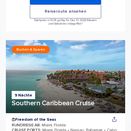
Reiseroute ansehen
Startpreis in EUR, gültig für Dez 13, 2026 Steuern
und Gebühren inbegriffen.*
Buchen & Sparen
9 Nächte
Southern Caribbean Cruise
Freedom of the Seas
RUNDREISE AB
:
Miami, Florida
CRUISE PORTS
:
Miami, Florida
Nassau, Bahamas
Cabo