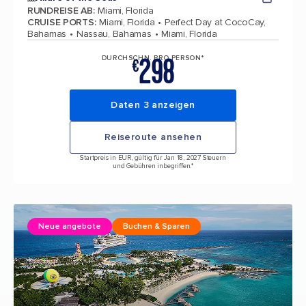
RUNDREISE AB
:
Miami, Florida
CRUISE PORTS
:
Miami, Florida
Perfect Day at CocoCay,
Bahamas
Nassau, Bahamas
Miami, Florida
298
DURCHSCHN. PRO PERSON*
€
Daten 3 anzeigen
Reiseroute ansehen
Startpreis in EUR, gültig für Jan 18, 2027 Steuern
und Gebühren inbegriffen.*
Neue angebote
Buchen & Sparen