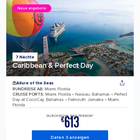
Neue angebote
7 Nächte
Caribbean & Perfect Day
Allure of the Seas
RUNDREISE AB
:
Miami, Florida
CRUISE PORTS
:
Miami, Florida
Nassau, Bahamas
Perfect
Day at CocoCay, Bahamas
Falmouth, Jamaika
Miami,
Florida
613
DURCHSCHN. PRO PERSON*
€
Daten 3 anzeigen