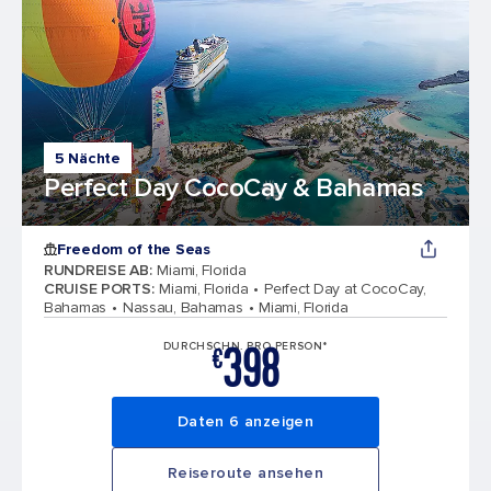
5 Nächte
Perfect Day CocoCay & Bahamas
Freedom of the Seas
RUNDREISE AB
:
Miami, Florida
CRUISE PORTS
:
Miami, Florida
Perfect Day at CocoCay,
Bahamas
Nassau, Bahamas
Miami, Florida
398
DURCHSCHN. PRO PERSON*
€
Daten 6 anzeigen
Reiseroute ansehen