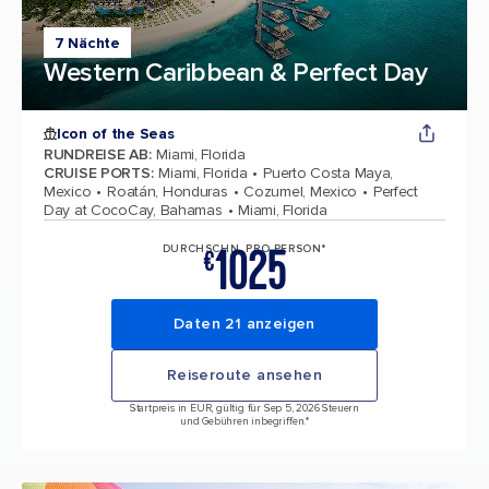
7 Nächte
Western Caribbean & Perfect Day
Icon of the Seas
RUNDREISE AB
:
Miami, Florida
CRUISE PORTS
:
Miami, Florida
Puerto Costa Maya,
Mexico
Roatán, Honduras
Cozumel, Mexico
Perfect
Day at CocoCay, Bahamas
Miami, Florida
1025
DURCHSCHN. PRO PERSON*
€
Daten 21 anzeigen
Reiseroute ansehen
Startpreis in EUR, gültig für Sep 5, 2026 Steuern
und Gebühren inbegriffen.*