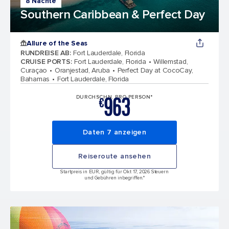
8 Nächte
Southern Caribbean & Perfect Day
Allure of the Seas
RUNDREISE AB
:
Fort Lauderdale, Florida
CRUISE PORTS
:
Fort Lauderdale, Florida
Willemstad,
Curaçao
Oranjestad, Aruba
Perfect Day at CocoCay,
Bahamas
Fort Lauderdale, Florida
963
DURCHSCHN. PRO PERSON*
€
Daten 7 anzeigen
Reiseroute ansehen
Startpreis in EUR, gültig für Okt 17, 2026 Steuern
und Gebühren inbegriffen.*