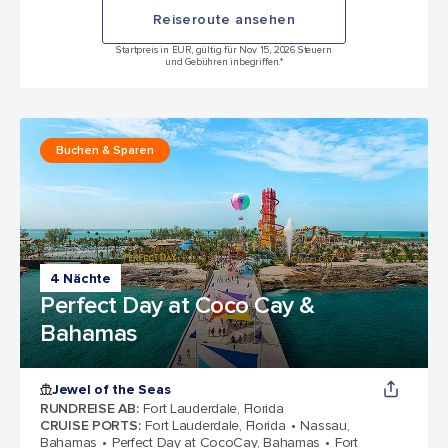
Reiseroute ansehen
Startpreis in EUR, gültig für Nov 15, 2026 Steuern
und Gebühren inbegriffen.*
Buchen & Sparen
4 Nächte
Perfect Day at Coco Cay &
Bahamas
Jewel of the Seas
RUNDREISE AB
:
Fort Lauderdale, Florida
CRUISE PORTS
:
Fort Lauderdale, Florida
Nassau,
Bahamas
Perfect Day at CocoCay, Bahamas
Fort