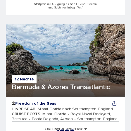
Startpreis in EUR, gültig für Sep 19, 2026 Steuern
und Gebühren inbegriffen.*
12 Nächte
Bermuda & Azores Transatlantic
Freedom of the Seas
HINREISE AB
:
Miami, Florida nach Southampton, England
CRUISE PORTS
:
Miami, Florida
Royal Naval Dockyard,
Bermuda
Ponta Delgada, Azoren
Southampton, England
DURCHSCHN. PRO PERSON*