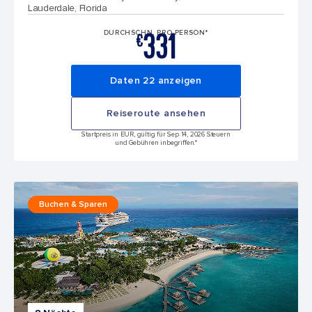
Lauderdale, Florida
331
DURCHSCHN. PRO PERSON*
€
Daten 22 anzeigen
Reiseroute ansehen
Startpreis in EUR, gültig für Sep 14, 2026 Steuern
und Gebühren inbegriffen.*
Buchen & Sparen