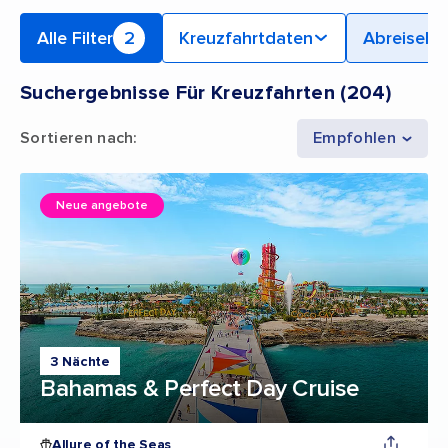
Alle Filter
2
Kreuzfahrtdaten
Abreiseha
Suchergebnisse Für Kreuzfahrten
(
204
)
Sortieren nach
:
Empfohlen
Neue angebote
3 Nächte
Bahamas & Perfect Day Cruise
Allure of the Seas