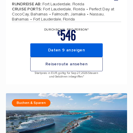
RUNDREISE AB
:
Fort Lauderdale, Florida
CRUISE PORTS
:
Fort Lauderdale, Florida
Perfect Day at
CocoCay, Bahamas
Falmouth, Jamaika
Nassau,
Bahamas
Fort Lauderdale, Florida
546
DURCHSCHN. PRO PERSON*
€
Daten 9 anzeigen
Reiseroute ansehen
Startpreis in EUR, gültig für Sep 27, 2026 Steuern
und Gebühren inbegriffen.*
Buchen & Sparen