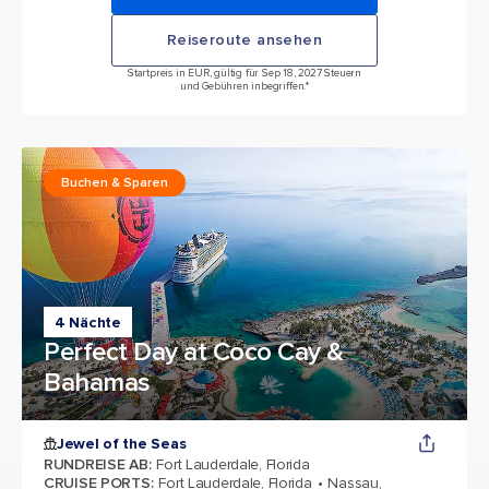
Reiseroute ansehen
Startpreis in EUR, gültig für Sep 18, 2027 Steuern
und Gebühren inbegriffen.*
Buchen & Sparen
4 Nächte
Perfect Day at Coco Cay &
Bahamas
Jewel of the Seas
RUNDREISE AB
:
Fort Lauderdale, Florida
CRUISE PORTS
:
Fort Lauderdale, Florida
Nassau,