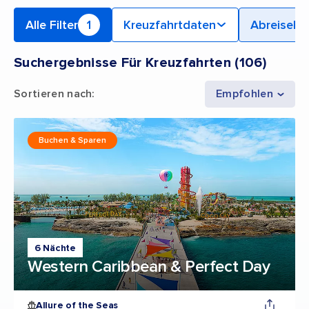
Alle Filter
1
Kreuzfahrtdaten
Abreiseha
Suchergebnisse Für Kreuzfahrten
(
106
)
Sortieren nach
:
Empfohlen
Buchen & Sparen
6 Nächte
Western Caribbean & Perfect Day
Allure of the Seas