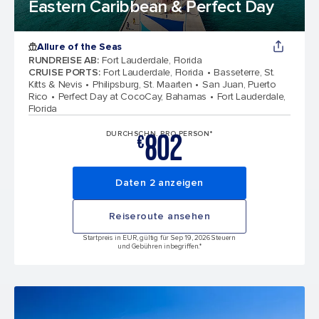
Eastern Caribbean & Perfect Day
Allure of the Seas
RUNDREISE AB
:
Fort Lauderdale, Florida
CRUISE PORTS
:
Fort Lauderdale, Florida
Basseterre, St.
Kitts & Nevis
Philipsburg, St. Maarten
San Juan, Puerto
Rico
Perfect Day at CocoCay, Bahamas
Fort Lauderdale,
Florida
802
DURCHSCHN. PRO PERSON*
€
Daten 2 anzeigen
Reiseroute ansehen
Startpreis in EUR, gültig für Sep 19, 2026 Steuern
und Gebühren inbegriffen.*