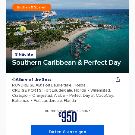
Buchen & Sparen
8 Nächte
Southern Caribbean & Perfect Day
Allure of the Seas
RUNDREISE AB
:
Fort Lauderdale, Florida
CRUISE PORTS
:
Fort Lauderdale, Florida
Willemstad,
Curaçao
Oranjestad, Aruba
Perfect Day at CocoCay,
Bahamas
Fort Lauderdale, Florida
950
DURCHSCHN. PRO PERSON*
€
Daten 8 anzeigen