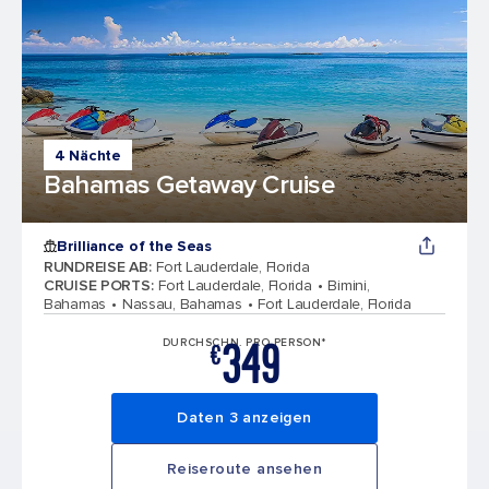
4 Nächte
Bahamas Getaway Cruise
Brilliance of the Seas
RUNDREISE AB
:
Fort Lauderdale, Florida
CRUISE PORTS
:
Fort Lauderdale, Florida
Bimini,
Bahamas
Nassau, Bahamas
Fort Lauderdale, Florida
349
DURCHSCHN. PRO PERSON*
€
Daten 3 anzeigen
Reiseroute ansehen