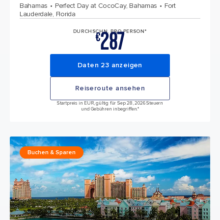
Bahamas
Perfect Day at CocoCay, Bahamas
Fort
Lauderdale, Florida
287
DURCHSCHN. PRO PERSON*
€
Daten 23 anzeigen
Reiseroute ansehen
Startpreis in EUR, gültig für Sep 28, 2026 Steuern
und Gebühren inbegriffen.*
Buchen & Sparen