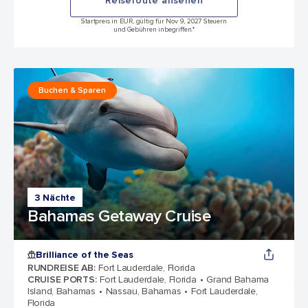
Reiseroute ansehen
Startpreis in EUR, gültig für Nov 9, 2027 Steuern
und Gebühren inbegriffen.*
Buchen & Sparen
3 Nächte
Bahamas Getaway Cruise
Brilliance of the Seas
RUNDREISE AB
:
Fort Lauderdale, Florida
CRUISE PORTS
:
Fort Lauderdale, Florida
Grand Bahama
Island, Bahamas
Nassau, Bahamas
Fort Lauderdale,
Florida