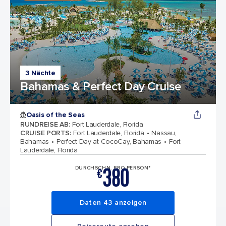
3 Nächte
Bahamas & Perfect Day Cruise
Oasis of the Seas
RUNDREISE AB
:
Fort Lauderdale, Florida
CRUISE PORTS
:
Fort Lauderdale, Florida
Nassau,
Bahamas
Perfect Day at CocoCay, Bahamas
Fort
Lauderdale, Florida
380
DURCHSCHN. PRO PERSON*
€
Daten 43 anzeigen