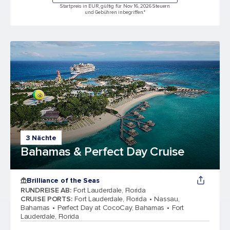
Startpreis in EUR, gültig für Nov 16, 2026 Steuern
und Gebühren inbegriffen.*
3 Nächte
Bahamas & Perfect Day Cruise
Brilliance of the Seas
RUNDREISE AB
:
Fort Lauderdale, Florida
CRUISE PORTS
:
Fort Lauderdale, Florida
Nassau,
Bahamas
Perfect Day at CocoCay, Bahamas
Fort
Lauderdale, Florida