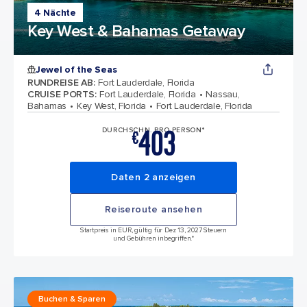
4 Nächte
Key West & Bahamas Getaway
Jewel of the Seas
RUNDREISE AB
:
Fort Lauderdale, Florida
CRUISE PORTS
:
Fort Lauderdale, Florida
Nassau,
Bahamas
Key West, Florida
Fort Lauderdale, Florida
403
DURCHSCHN. PRO PERSON*
€
Daten 2 anzeigen
Reiseroute ansehen
Startpreis in EUR, gültig für Dez 13, 2027 Steuern
und Gebühren inbegriffen.*
Buchen & Sparen