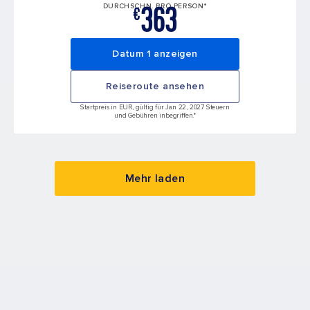
363
DURCHSCHN. PRO PERSON*
€
Datum 1 anzeigen
Reiseroute ansehen
Startpreis in EUR, gültig für Jan 22, 2027 Steuern
und Gebühren inbegriffen.*
Mehr laden