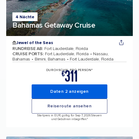
4 Nächte
Bahamas Getaway Cruise
Jewel of the Seas
RUNDREISE AB
:
Fort Lauderdale, Florida
CRUISE PORTS
:
Fort Lauderdale, Florida
Nassau,
Bahamas
Bimini, Bahamas
Fort Lauderdale, Florida
311
DURCHSCHN. PRO PERSON*
€
Daten 2 anzeigen
Reiseroute ansehen
Startpreis in EUR, gültig für Sep 7, 2026 Steuern
und Gebühren inbegriffen.*