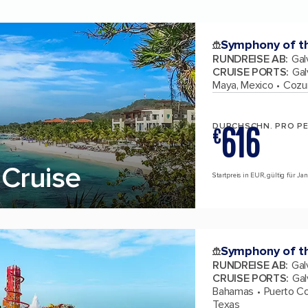
Symphony of t
RUNDREISE AB
:
Gal
CRUISE PORTS
:
Gal
Maya, Mexico
Cozu
616
DURCHSCHN. PRO P
€
Cruise
Startpreis in EUR, gültig für Ja
Symphony of t
RUNDREISE AB
:
Gal
CRUISE PORTS
:
Gal
Bahamas
Puerto C
Texas