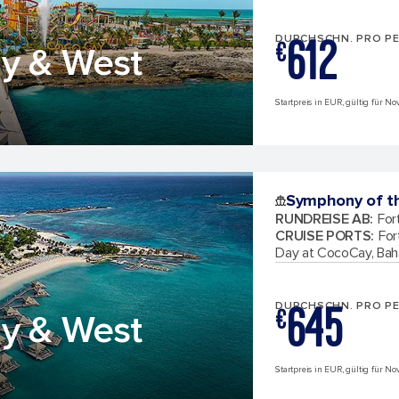
612
DURCHSCHN. PRO P
€
ay & West
Startpreis in EUR, gültig für N
Symphony of t
RUNDREISE AB
:
For
CRUISE PORTS
:
For
Day at CocoCay, Ba
645
DURCHSCHN. PRO P
€
ay & West
Startpreis in EUR, gültig für N