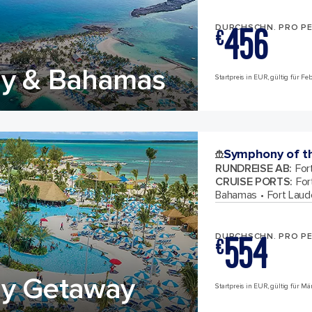
456
DURCHSCHN. PRO P
€
ay & Bahamas
Startpreis in EUR, gültig für F
Symphony of t
RUNDREISE AB
:
For
CRUISE PORTS
:
For
Bahamas
Fort Laude
554
DURCHSCHN. PRO P
€
ay Getaway
Startpreis in EUR, gültig für M