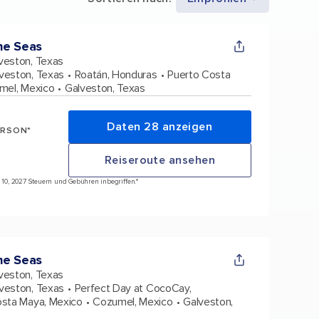
he Seas
veston, Texas
veston, Texas
Roatán, Honduras
Puerto Costa
mel, Mexico
Galveston, Texas
Daten 28 anzeigen
ERSON*
Reiseroute ansehen
n 10, 2027 Steuern und Gebühren inbegriffen.*
he Seas
veston, Texas
veston, Texas
Perfect Day at CocoCay,
osta Maya, Mexico
Cozumel, Mexico
Galveston,