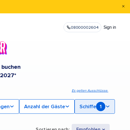
Sign in
08000002604
e buchen
 2027*
Es gelten Ausschlüsse.
ngen
Anzahl der Gäste
Schiffe
1
Sortieren nach
:
Empfohlen