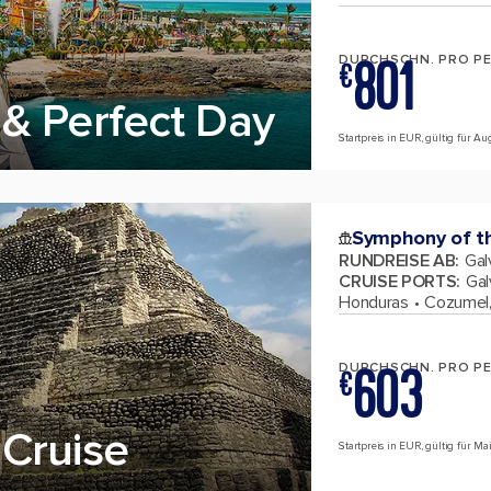
801
DURCHSCHN. PRO P
€
& Perfect Day
Startpreis in EUR, gültig für A
Symphony of t
RUNDREISE AB
:
Gal
CRUISE PORTS
:
Gal
Honduras
Cozumel,
603
DURCHSCHN. PRO P
€
Cruise
Startpreis in EUR, gültig für M