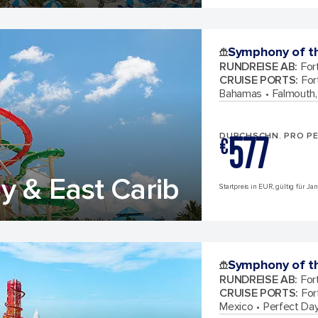
Symphony of t
RUNDREISE AB
:
For
CRUISE PORTS
:
For
Bahamas
Falmouth,
577
DURCHSCHN. PRO P
€
y & East Carib
Startpreis in EUR, gültig für J
Symphony of t
RUNDREISE AB
:
For
CRUISE PORTS
:
For
Mexico
Perfect Da