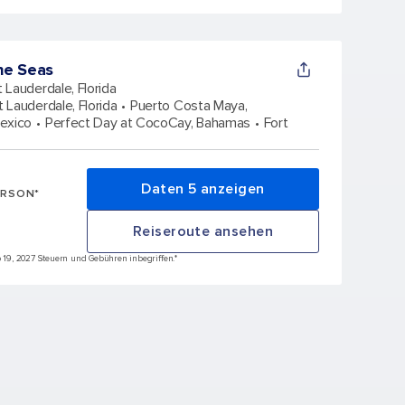
he Seas
t Lauderdale, Florida
t Lauderdale, Florida
Puerto Costa Maya,
exico
Perfect Day at CocoCay, Bahamas
Fort
Daten 5 anzeigen
ERSON*
Reiseroute ansehen
ep 19, 2027 Steuern und Gebühren inbegriffen.*