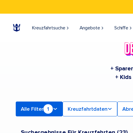
Suchen Sie nach -Kreuzfahrten onboard Symphony of the Seas | Suchen Sie nach Kreuzfahrten für 2026 und 2027
Kreuzfahrtsuche
Angebote
Schiffe
+ Sparen
+ Kids
Alle Filter
1
Kreuzfahrtdaten
Abre
Suchergebnisse Für Kreuzfahrten
(
23
)