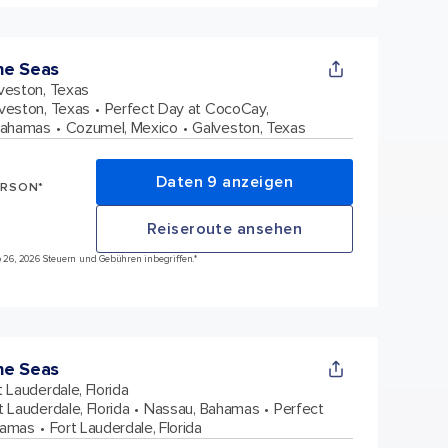
he Seas
veston, Texas
veston, Texas
Perfect Day at CocoCay,
Bahamas
Cozumel, Mexico
Galveston, Texas
Daten 9 anzeigen
ERSON*
Reiseroute ansehen
ep 26, 2026 Steuern und Gebühren inbegriffen.*
he Seas
t Lauderdale, Florida
t Lauderdale, Florida
Nassau, Bahamas
Perfect
hamas
Fort Lauderdale, Florida