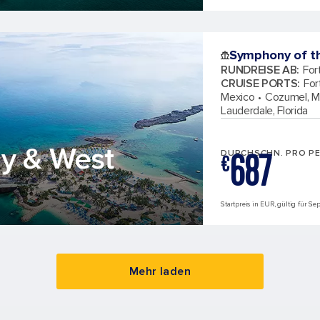
Symphony of t
RUNDREISE AB
:
For
CRUISE PORTS
:
For
Mexico
Cozumel, M
Lauderdale, Florida
ay & West
687
DURCHSCHN. PRO P
€
Startpreis in EUR, gültig für S
Mehr laden