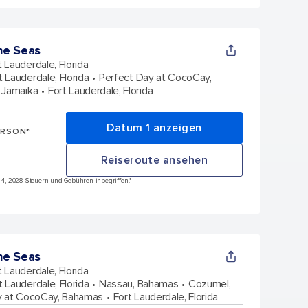
he Seas
t Lauderdale, Florida
t Lauderdale, Florida
Perfect Day at CocoCay,
 Jamaika
Fort Lauderdale, Florida
Datum 1 anzeigen
ERSON*
Reiseroute ansehen
an 4, 2028 Steuern und Gebühren inbegriffen.*
he Seas
t Lauderdale, Florida
t Lauderdale, Florida
Nassau, Bahamas
Cozumel,
y at CocoCay, Bahamas
Fort Lauderdale, Florida