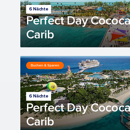
6 Nächte
Perfect Day Cococ
Carib
Buchen & Sparen
6 Nächte
Perfect Day Cococ
Carib