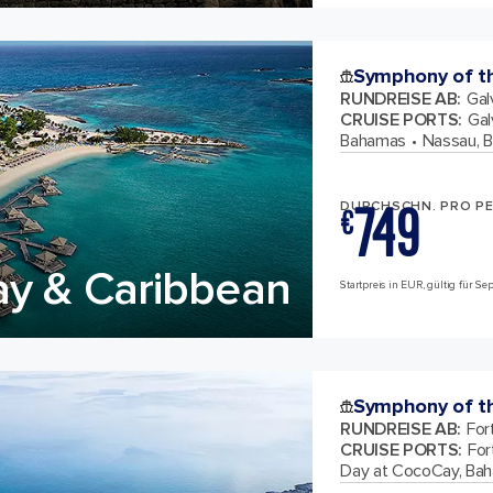
Symphony of t
RUNDREISE AB
:
Gal
CRUISE PORTS
:
Gal
Bahamas
Nassau, 
749
DURCHSCHN. PRO P
€
ay & Caribbean
Startpreis in EUR, gültig für S
Symphony of t
RUNDREISE AB
:
For
CRUISE PORTS
:
For
Day at CocoCay, Ba