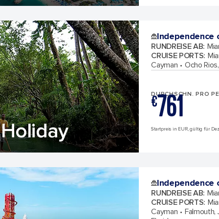
Independence o
RUNDREISE AB
:
Mia
CRUISE PORTS
:
Mia
Cayman
Ocho Rios
761
DURCHSCHN. PRO P
€
Holiday
Startpreis in EUR, gültig für D
Independence o
RUNDREISE AB
:
Mia
CRUISE PORTS
:
Mia
Cayman
Falmouth,