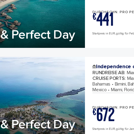
441
DURCHSCHN. PRO P
€
& Perfect Day
Startpreis in EUR, gültig für F
Independence o
RUNDREISE AB
:
Mia
CRUISE PORTS
:
Mia
Bahamas
Bimini, B
Mexico
Miami, Flori
672
DURCHSCHN. PRO P
€
& Perfect Day
Startpreis in EUR, gültig für Ja