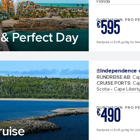
Florida
595
DURCHSCHN. PRO P
€
& Perfect Day
Startpreis in EUR, gültig für N
Independence o
RUNDREISE AB
:
Cap
CRUISE PORTS
:
Cap
Scotia
Cape Libert
490
DURCHSCHN. PRO P
€
uise
Startpreis in EUR, gültig für Ju