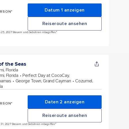
Datum 1 anzeigen
ERSON*
Reiseroute ansehen
eb 25, 2027 Steuern und Gebühren inbegriffen.*
f the Seas
mi, Florida
mi, Florida
Perfect Day at CocoCay,
ahamas
George Town, Grand Cayman
Cozumel,
da
Daten 2 anzeigen
ERSON*
Reiseroute ansehen
n 31, 2027 Steuern und Gebühren inbegriffen.*