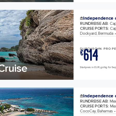
Independence o
RUNDREISE AB
:
Cap
CRUISE PORTS
:
Cap
Dockyard, Bermuda
614
DURCHSCHN. PRO P
€
Cruise
Startpreis in EUR, gültig für S
Independence o
RUNDREISE AB
:
Mia
CRUISE PORTS
:
Mia
CocoCay, Bahamas