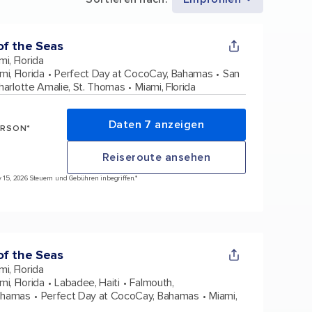
f the Seas
mi, Florida
mi, Florida
Perfect Day at CocoCay, Bahamas
San
harlotte Amalie, St. Thomas
Miami, Florida
Daten 7 anzeigen
ERSON*
Reiseroute ansehen
ov 15, 2026 Steuern und Gebühren inbegriffen.*
f the Seas
mi, Florida
mi, Florida
Labadee, Haiti
Falmouth,
ahamas
Perfect Day at CocoCay, Bahamas
Miami,