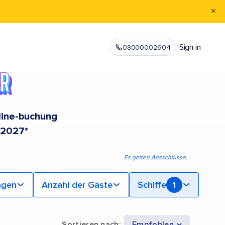
Sign in
08000002604
nline-buchung
 2027*
Es gelten Ausschlüsse.
ngen
Anzahl der Gäste
Schiffe
1
Sortieren nach
:
Empfohlen