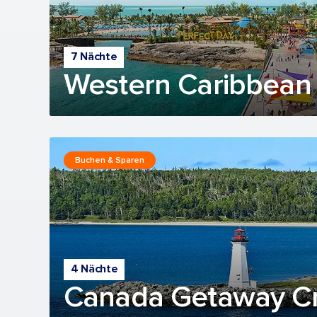
7 Nächte
Western Caribbean 
Buchen & Sparen
4 Nächte
Canada Getaway Cr