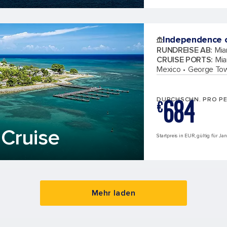
Independence o
RUNDREISE AB
:
Mia
CRUISE PORTS
:
Mia
Mexico
George To
684
DURCHSCHN. PRO P
€
Cruise
Startpreis in EUR, gültig für Ja
Mehr laden