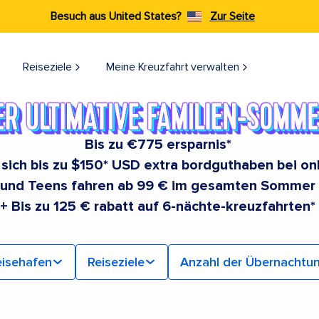
Besuch aus United States?
Zur Seite
Reiseziele​
Meine Kreuzfahrt verwalten
Bis zu €775 ersparnis*
e sich bis zu $150* USD extra bordguthaben bei o
 und Teens fahren ab 99 € im gesamten Sommer
+ Bis zu 125 € rabatt auf 6-nächte-kreuzfahrten*
isehafen
Reiseziele
Anzahl der Übernachtu