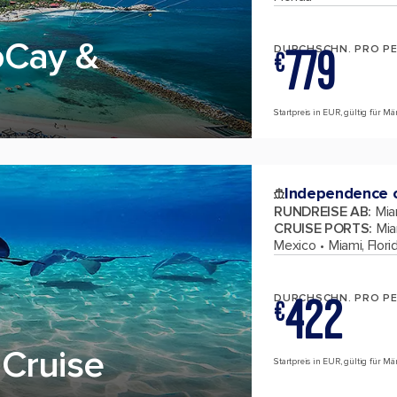
oCay &
779
DURCHSCHN. PRO P
€
Startpreis in EUR, gültig für M
Independence o
RUNDREISE AB
:
Mia
CRUISE PORTS
:
Mia
Mexico
Miami, Flori
422
DURCHSCHN. PRO P
€
Cruise
Startpreis in EUR, gültig für M