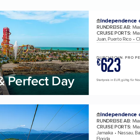
Independence o
RUNDREISE AB
:
Mia
CRUISE PORTS
:
Mia
Juan, Puerto Rico
C
623
DURCHSCHN. PRO P
€
& Perfect Day
Startpreis in EUR, gültig für N
Independence o
RUNDREISE AB
:
Mia
CRUISE PORTS
:
Mia
Jamaika
Nassau, B
Florida