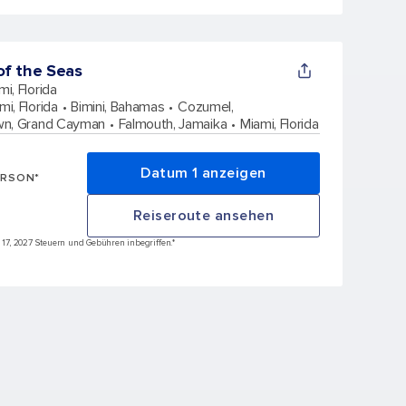
f the Seas
mi, Florida
mi, Florida
Bimini, Bahamas
Cozumel,
wn, Grand Cayman
Falmouth, Jamaika
Miami, Florida
Datum 1 anzeigen
ERSON*
Reiseroute ansehen
n 17, 2027 Steuern und Gebühren inbegriffen.*