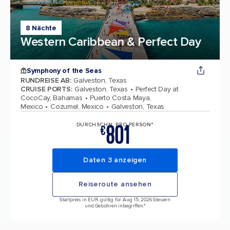
8 Nächte
Western Caribbean & Perfect Day
Symphony of the Seas
RUNDREISE AB
:
Galveston, Texas
CRUISE PORTS
:
Galveston, Texas
Perfect Day at
CocoCay, Bahamas
Puerto Costa Maya,
Mexico
Cozumel, Mexico
Galveston, Texas
801
DURCHSCHN. PRO PERSON*
€
Daten 3 anzeigen
Reiseroute ansehen
Startpreis in EUR, gültig für Aug 15, 2026 Steuern
und Gebühren inbegriffen.*