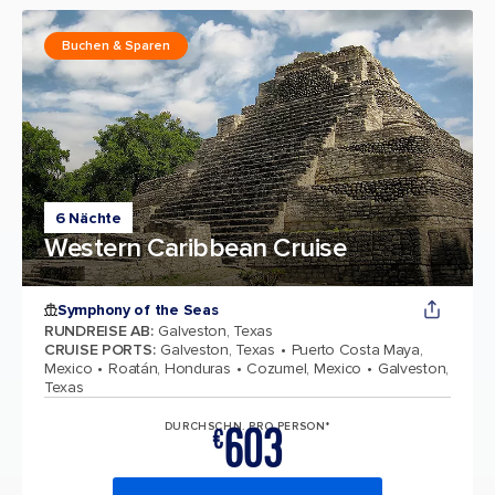
Buchen & Sparen
6 Nächte
Western Caribbean Cruise
Symphony of the Seas
RUNDREISE AB
:
Galveston, Texas
CRUISE PORTS
:
Galveston, Texas
Puerto Costa Maya,
Mexico
Roatán, Honduras
Cozumel, Mexico
Galveston,
Texas
603
DURCHSCHN. PRO PERSON*
€