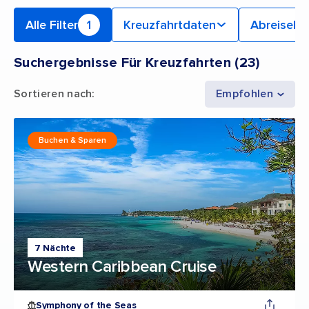
Alle Filter
1
Kreuzfahrtdaten
Abreiseha
Suchergebnisse Für Kreuzfahrten
(
23
)
Sortieren nach
:
Empfohlen
Buchen & Sparen
7 Nächte
Western Caribbean Cruise
Symphony of the Seas