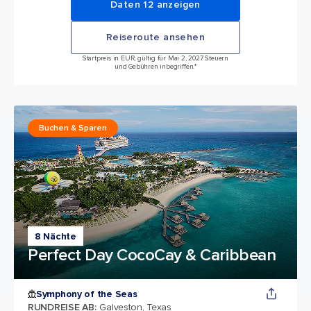
Daten 12 anzeigen
Reiseroute ansehen
Startpreis in EUR, gültig für Mai 2, 2027 Steuern
und Gebühren inbegriffen.*
Buchen & Sparen
8 Nächte
Perfect Day CocoCay & Caribbean
Symphony of the Seas
RUNDREISE AB
:
Galveston, Texas