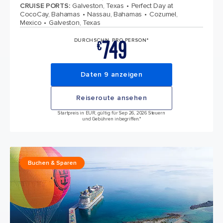
CRUISE PORTS
:
Galveston, Texas
Perfect Day at
CocoCay, Bahamas
Nassau, Bahamas
Cozumel,
Mexico
Galveston, Texas
749
DURCHSCHN. PRO PERSON*
€
Daten 9 anzeigen
Reiseroute ansehen
Startpreis in EUR, gültig für Sep 26, 2026 Steuern
und Gebühren inbegriffen.*
Buchen & Sparen