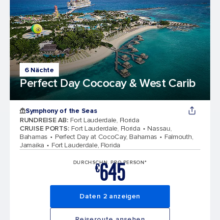
6 Nächte
Perfect Day Cococay & West Carib
Symphony of the Seas
RUNDREISE AB
:
Fort Lauderdale, Florida
CRUISE PORTS
:
Fort Lauderdale, Florida
Nassau,
Bahamas
Perfect Day at CocoCay, Bahamas
Falmouth,
Jamaika
Fort Lauderdale, Florida
645
DURCHSCHN. PRO PERSON*
€
Daten 2 anzeigen
Reiseroute ansehen