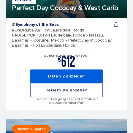
Perfect Day Cococay & West Carib
Symphony of the Seas
RUNDREISE AB
:
Fort Lauderdale, Florida
CRUISE PORTS
:
Fort Lauderdale, Florida
Nassau,
Bahamas
Cozumel, Mexico
Perfect Day at CocoCay,
Bahamas
Fort Lauderdale, Florida
612
DURCHSCHN. PRO PERSON*
€
Daten 2 anzeigen
Reiseroute ansehen
Startpreis in EUR, gültig für Nov 14, 2027 Steuern
und Gebühren inbegriffen.*
Buchen & Sparen