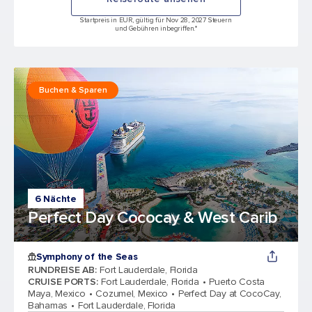
Startpreis in EUR, gültig für Nov 28, 2027 Steuern
und Gebühren inbegriffen.*
Buchen & Sparen
6 Nächte
Perfect Day Cococay & West Carib
Symphony of the Seas
RUNDREISE AB
:
Fort Lauderdale, Florida
CRUISE PORTS
:
Fort Lauderdale, Florida
Puerto Costa
Maya, Mexico
Cozumel, Mexico
Perfect Day at CocoCay,
Bahamas
Fort Lauderdale, Florida