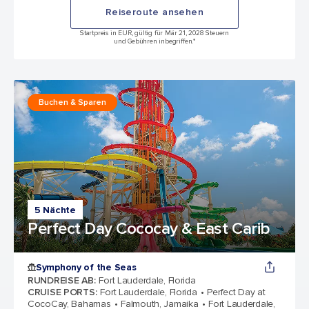
Reiseroute ansehen
Startpreis in EUR, gültig für Mär 21, 2028 Steuern
und Gebühren inbegriffen.*
Buchen & Sparen
5 Nächte
Perfect Day Cococay & East Carib
Symphony of the Seas
RUNDREISE AB
:
Fort Lauderdale, Florida
CRUISE PORTS
:
Fort Lauderdale, Florida
Perfect Day at
CocoCay, Bahamas
Falmouth, Jamaika
Fort Lauderdale,