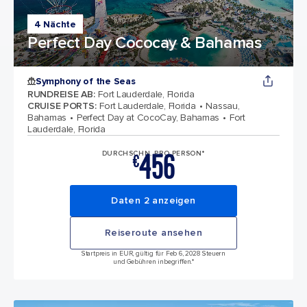
4 Nächte
Perfect Day Cococay & Bahamas
Symphony of the Seas
RUNDREISE AB
:
Fort Lauderdale, Florida
CRUISE PORTS
:
Fort Lauderdale, Florida
Nassau,
Bahamas
Perfect Day at CocoCay, Bahamas
Fort
Lauderdale, Florida
456
DURCHSCHN. PRO PERSON*
€
Daten 2 anzeigen
Reiseroute ansehen
Startpreis in EUR, gültig für Feb 6, 2028 Steuern
und Gebühren inbegriffen.*