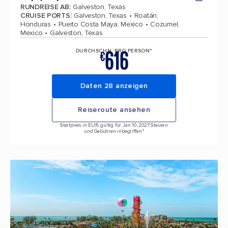
RUNDREISE AB
:
Galveston, Texas
CRUISE PORTS
:
Galveston, Texas
Roatán,
Honduras
Puerto Costa Maya, Mexico
Cozumel,
Mexico
Galveston, Texas
616
DURCHSCHN. PRO PERSON*
€
Daten 28 anzeigen
Reiseroute ansehen
Startpreis in EUR, gültig für Jan 10, 2027 Steuern
und Gebühren inbegriffen.*