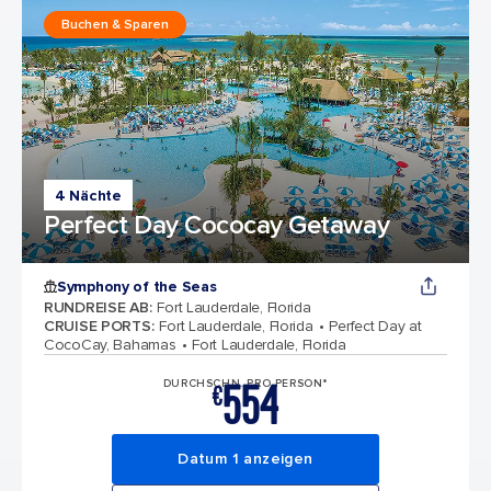
Buchen & Sparen
4 Nächte
Perfect Day Cococay Getaway
Symphony of the Seas
RUNDREISE AB
:
Fort Lauderdale, Florida
CRUISE PORTS
:
Fort Lauderdale, Florida
Perfect Day at
CocoCay, Bahamas
Fort Lauderdale, Florida
554
DURCHSCHN. PRO PERSON*
€
Datum 1 anzeigen