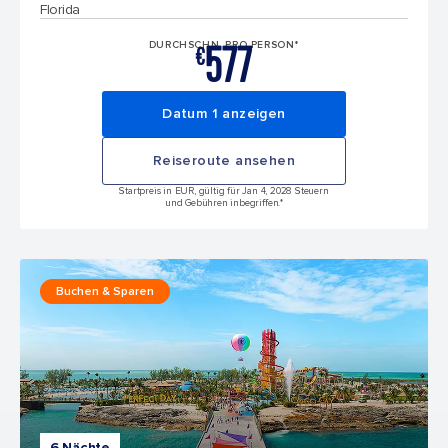
Florida
577
DURCHSCHN. PRO PERSON*
€
Datum 1 anzeigen
Reiseroute ansehen
Startpreis in EUR, gültig für Jan 4, 2028 Steuern
und Gebühren inbegriffen.*
Buchen & Sparen
6 Nächte