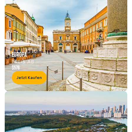
EUROPA
PREIS AB
$576
Jetzt Kaufen