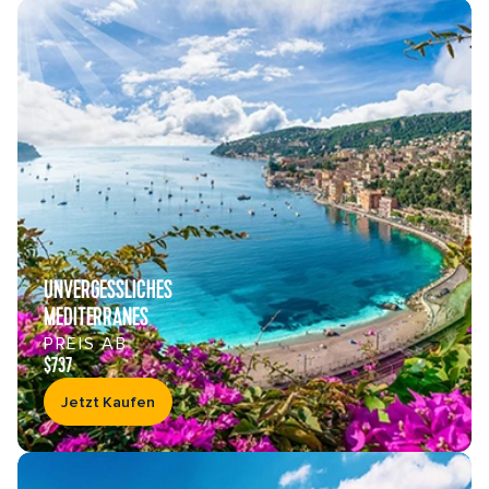
UNVERGESSLICHES
MEDITERRANES
PREIS AB
$737
Jetzt Kaufen