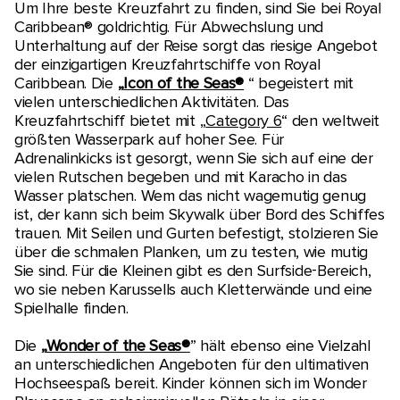
Um Ihre beste Kreuzfahrt zu finden, sind Sie bei Royal
Caribbean® goldrichtig. Für Abwechslung und
Unterhaltung auf der Reise sorgt das riesige Angebot
der einzigartigen Kreuzfahrtschiffe von Royal
Caribbean. Die
„
Icon of the Seas®
“ begeistert mit
vielen unterschiedlichen Aktivitäten. Das
Kreuzfahrtschiff bietet mit „
Category 6
“ den weltweit
größten Wasserpark auf hoher See. Für
Adrenalinkicks ist gesorgt, wenn Sie sich auf eine der
vielen Rutschen begeben und mit Karacho in das
Wasser platschen. Wem das nicht wagemutig genug
ist, der kann sich beim Skywalk über Bord des Schiffes
trauen. Mit Seilen und Gurten befestigt, stolzieren Sie
über die schmalen Planken, um zu testen, wie mutig
Sie sind. Für die Kleinen gibt es den Surfside-Bereich,
wo sie neben Karussells auch Kletterwände und eine
Spielhalle finden.
Die
„
Wonder of the Seas®
” hält ebenso eine Vielzahl
an unterschiedlichen Angeboten für den ultimativen
Hochseespaß bereit. Kinder können sich im Wonder