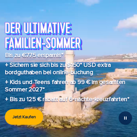
Bis zu €775 ersparnis*
+ Sichern sie sich bis zu $150* USD extra
bordguthaben bei online-buchung
+ Kids und Teens fahren ab 99 € im gesamten
Sommer 2027*
+ Bis zu 125 € rabatt auf 6-nächte-kreuzfahrten*
Jetzt Kaufen