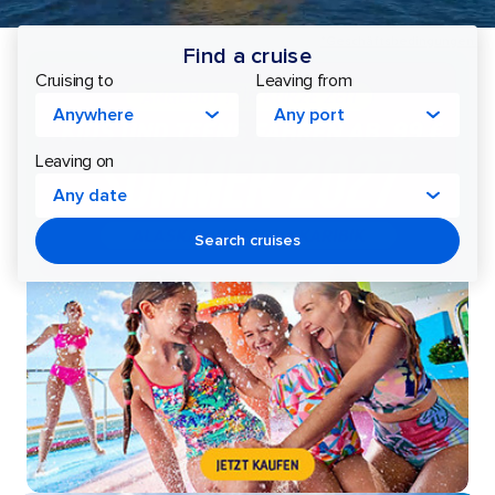
*Geschäftsbedingungen.
Find a cruise
Royal
Cruising to
Leaving from
Caribbean
Anywhere
Any port
Kreuzfahrten
Leaving on
Any date
Search cruises