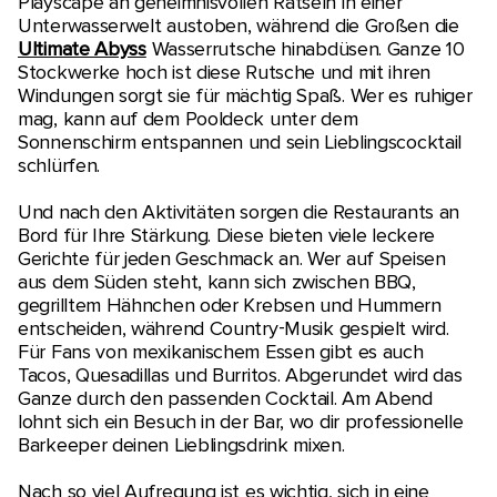
Playscape an geheimnisvollen Rätseln in einer
Unterwasserwelt austoben, während die Großen die
Ultimate Abyss
Wasserrutsche hinabdüsen. Ganze 10
Stockwerke hoch ist diese Rutsche und mit ihren
Windungen sorgt sie für mächtig Spaß. Wer es ruhiger
mag, kann auf dem Pooldeck unter dem
Sonnenschirm entspannen und sein Lieblingscocktail
schlürfen.
Und nach den Aktivitäten sorgen die Restaurants an
Bord für Ihre Stärkung. Diese bieten viele leckere
Gerichte für jeden Geschmack an. Wer auf Speisen
aus dem Süden steht, kann sich zwischen BBQ,
gegrilltem Hähnchen oder Krebsen und Hummern
entscheiden, während Country-Musik gespielt wird.
Für Fans von mexikanischem Essen gibt es auch
Tacos, Quesadillas und Burritos. Abgerundet wird das
Ganze durch den passenden Cocktail. Am Abend
lohnt sich ein Besuch in der Bar, wo dir professionelle
Barkeeper deinen Lieblingsdrink mixen.
Nach so viel Aufregung ist es wichtig, sich in eine