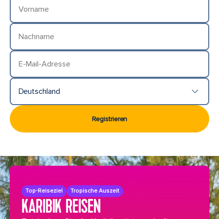
Vorname
Nachname
E-Mail-Adresse
Deutschland
Land/Ort
Registrieren
Top-Reiseziel
Tropische Auszeit
KARIBIK REISEN