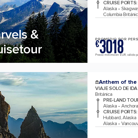
CRUISE PORTS
:
Alaska
Skagway
Columbia Británi
rvels &
3018
PROMEDIO POR PER
€
uisetour
Precio mínimo en EUR, válido pa
Anthem of the
VIAJE SOLO DE ID
Británica
PRE-LAND TOU
Alaska
Anchora
CRUISE PORTS
:
Hubbard, Alaska
Alaska
Vancouve