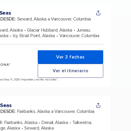
 Seas
A DESDE
:
Seward, Alaska a Vancouver, Columbia
ard, Alaska
Glaciar Hubbard, Alaska
Juneau,
laska
Icy Strait Point, Alaska
Vancouver, Columbia
Ver 3 fechas
SONA*
Ver el itinerario
a Sep 11, 2026 Impuestos y tarifas incluidos.*
 Seas
A DESDE
:
Fairbanks, Alaska a Vancouver, Columbia
R
:
Fairbanks, Alaska
Denali, Alaska
Talkeetna,
ge, Alaska
Seward, Alaska