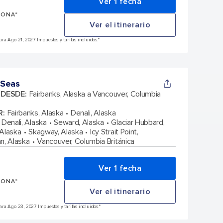
Ver 1 fecha
SONA*
Ver el itinerario
ra Ago 21, 2027 Impuestos y tarifas incluidos.*
 Seas
A DESDE
:
Fairbanks, Alaska a Vancouver, Columbia
R
:
Fairbanks, Alaska
Denali, Alaska
Denali, Alaska
Seward, Alaska
Glaciar Hubbard,
 Alaska
Skagway, Alaska
Icy Strait Point,
n, Alaska
Vancouver, Columbia Británica
Ver 1 fecha
SONA*
Ver el itinerario
ra Ago 23, 2027 Impuestos y tarifas incluidos.*