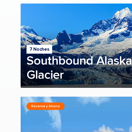
7 Noches
Southbound Alaska
Glacier
Reserva y Ahorra