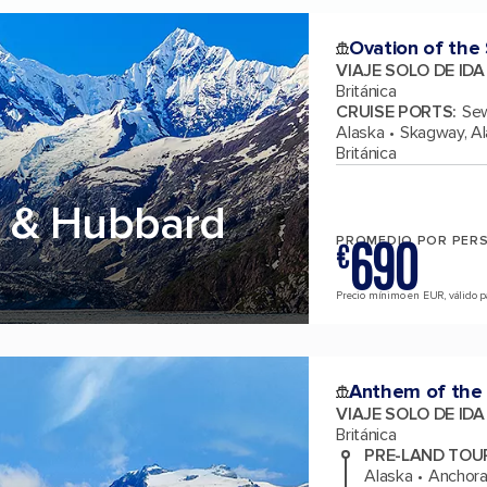
Ovation of the
VIAJE SOLO DE ID
Británica
CRUISE PORTS
:
Sew
Alaska
Skagway, A
Británica
 & Hubbard
690
PROMEDIO POR PER
€
Precio mínimo en EUR, válido par
Anthem of the
VIAJE SOLO DE ID
Británica
PRE-LAND TOU
Alaska
Anchora