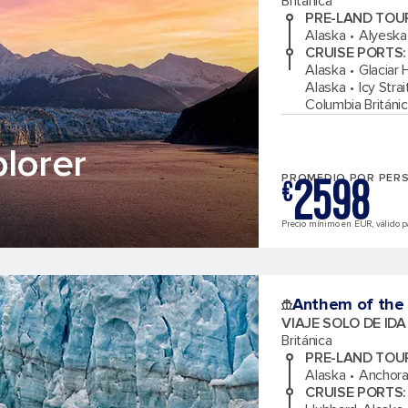
Británica
PRE-LAND TOU
Alaska
Alyeska
CRUISE PORTS
:
Alaska
Glaciar 
Alaska
Icy Stra
Columbia Británi
lorer
2598
PROMEDIO POR PER
€
Precio mínimo en EUR, válido pa
Anthem of the
VIAJE SOLO DE ID
Británica
PRE-LAND TOU
Alaska
Anchora
CRUISE PORTS
: