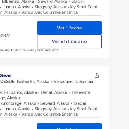
Talkeetna, Alaska
Seward, Alaska
Glaciar
Juneau, Alaska
Skagway, Alaska
Icy Strait Point,
n, Alaska
Vancouver, Columbia Británica
Ver 1 fecha
SONA*
Ver el itinerario
ra May 18, 2027 Impuestos y tarifas incluidos.*
 Seas
A DESDE
:
Fairbanks, Alaska a Vancouver, Columbia
R
:
Fairbanks, Alaska
Denali, Alaska
Talkeetna,
ge, Alaska
Anchorage, Alaska
Seward, Alaska
Glaciar
Juneau, Alaska
Skagway, Alaska
Icy Strait Point,
n, Alaska
Vancouver, Columbia Británica