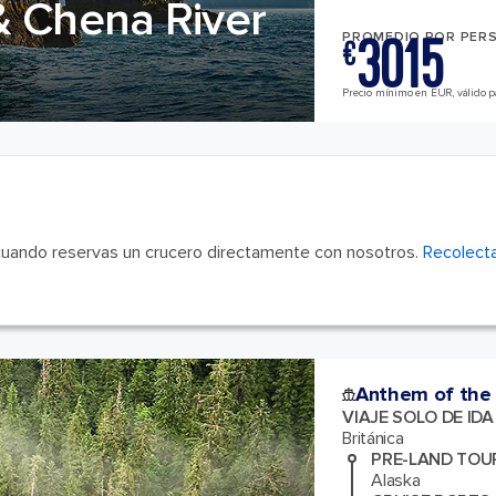
& Chena River
3015
PROMEDIO POR PER
€
Precio mínimo en EUR, válido pa
cuando reservas un crucero directamente con nosotros.
Recolecta
Anthem of the
VIAJE SOLO DE ID
Británica
PRE-LAND TOU
Alaska