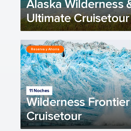
Alaska Wilderness 
Ultimate Cruisetour
Reserva y Ahorra
11 Noches
Wilderness Frontier
Cruisetour