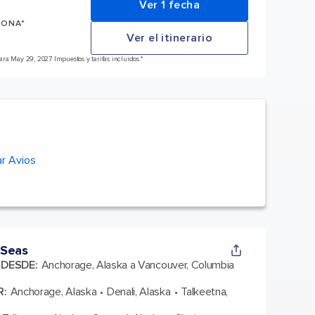
Ver 1 fecha
SONA*
Ver el itinerario
ra May 29, 2027 Impuestos y tarifas incluidos.*
r Avios
 Seas
A DESDE
:
Anchorage, Alaska a Vancouver, Columbia
R
:
Anchorage, Alaska
Denali, Alaska
Talkeetna,