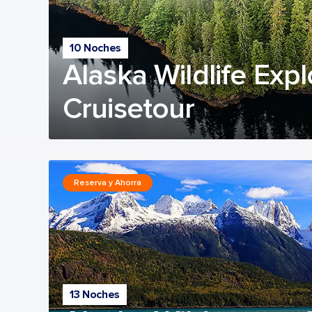
10 Noches
Alaska Wildlife Expl
Cruisetour
Reserva y Ahorra
13 Noches