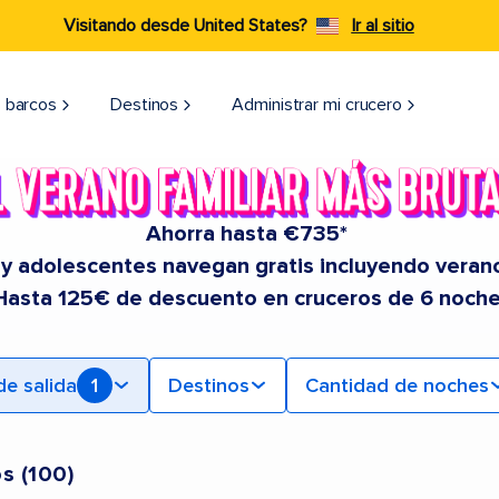
Visitando desde United States?
Ir al sitio
 barcos
Destinos
Administrar mi crucero
Ahorra hasta €735*
 y adolescentes navegan gratis incluyendo veran
Hasta 125€ de descuento en cruceros de 6 noche
de salida
1
Destinos
Cantidad de noches
os
(
100
)