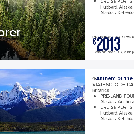
CRUISE PORTS
:
Hubbard, Alaska
Alaska
Ketchika
orer
2013
PROMEDIO POR PER
€
Precio mínimo en EUR, válido pa
Anthem of the
VIAJE SOLO DE ID
Británica
PRE-LAND TOU
Alaska
Anchora
CRUISE PORTS
:
Hubbard, Alaska
Alaska
Ketchika