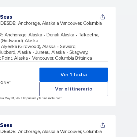
 Seas
A DESDE
:
Anchorage, Alaska a Vancouver, Columbia
R
:
Anchorage, Alaska
Denali, Alaska
Talkeetna,
 (Girdwood), Alaska
Alyeska (Girdwood), Alaska
Seward,
Hubbard, Alaska
Juneau, Alaska
Skagway,
it Point, Alaska
Vancouver, Columbia Británica
Ver 1 fecha
SONA*
Ver el itinerario
ra May 31, 2027 Impuestos y tarifas incluidos.*
 Seas
A DESDE
:
Anchorage, Alaska a Vancouver, Columbia