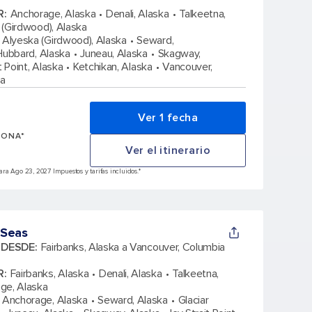
R
:
Anchorage, Alaska
Denali, Alaska
Talkeetna,
 (Girdwood), Alaska
Alyeska (Girdwood), Alaska
Seward,
Hubbard, Alaska
Juneau, Alaska
Skagway,
it Point, Alaska
Ketchikan, Alaska
Vancouver,
ca
Ver 1 fecha
SONA*
Ver el itinerario
ra Ago 23, 2027 Impuestos y tarifas incluidos.*
 Seas
A DESDE
:
Fairbanks, Alaska a Vancouver, Columbia
R
:
Fairbanks, Alaska
Denali, Alaska
Talkeetna,
ge, Alaska
Anchorage, Alaska
Seward, Alaska
Glaciar