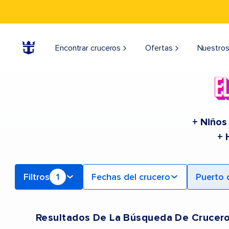
Find a Cruise | Search the Best Cruises for 2026 & 2027
Encontrar cruceros
Ofertas
Nuestros
+ Niños
+ 
Filtros
1
Fechas del crucero
Puerto 
Resultados De La Búsqueda De Crucer