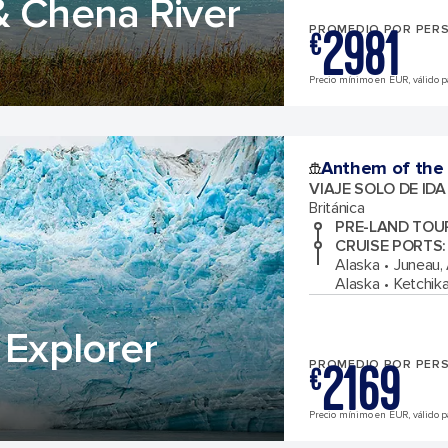
& Chena River
2981
PROMEDIO POR PER
€
Precio mínimo en EUR, válido pa
Anthem of the
VIAJE SOLO DE ID
Británica
PRE-LAND TOU
CRUISE PORTS
:
Alaska
Juneau,
Alaska
Ketchika
 Explorer
2169
PROMEDIO POR PER
€
Precio mínimo en EUR, válido pa