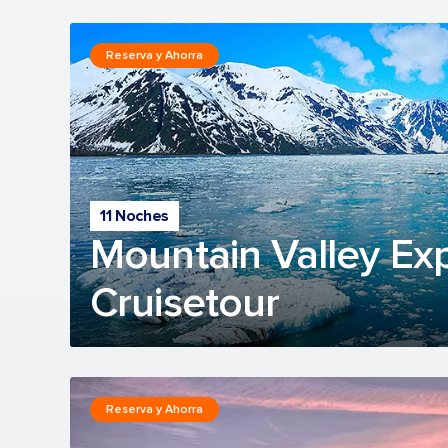
Reserva y Ahorra
11 Noches
Mountain Valley Exp
Cruisetour
Reserva y Ahorra