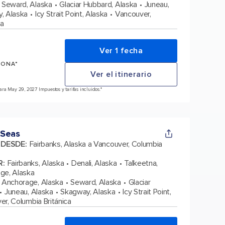
Seward, Alaska
Glaciar Hubbard, Alaska
Juneau,
, Alaska
Icy Strait Point, Alaska
Vancouver,
ca
Ver 1 fecha
SONA*
Ver el itinerario
ra May 29, 2027 Impuestos y tarifas incluidos.*
 Seas
A DESDE
:
Fairbanks, Alaska a Vancouver, Columbia
R
:
Fairbanks, Alaska
Denali, Alaska
Talkeetna,
ge, Alaska
Anchorage, Alaska
Seward, Alaska
Glaciar
Juneau, Alaska
Skagway, Alaska
Icy Strait Point,
r, Columbia Británica