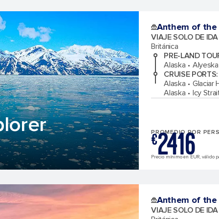
Anthem of the
VIAJE SOLO DE ID
Británica
PRE-LAND TOU
Alaska
Alyeska
CRUISE PORTS
:
Alaska
Glaciar 
Alaska
Icy Stra
lorer
2416
PROMEDIO POR PER
€
Precio mínimo en EUR, válido pa
Anthem of the
VIAJE SOLO DE ID