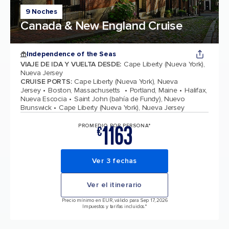
9 Noches
Canada & New England Cruise
Independence of the Seas
VIAJE DE IDA Y VUELTA DESDE
:
Cape Liberty (Nueva York),
Nueva Jersey
CRUISE PORTS
:
Cape Liberty (Nueva York), Nueva
Jersey
Boston, Massachusetts
Portland, Maine
Halifax,
Nueva Escocia
Saint John (bahía de Fundy), Nuevo
Brunswick
Cape Liberty (Nueva York), Nueva Jersey
1163
PROMEDIO POR PERSONA*
€
Ver 3 fechas
Ver el itinerario
Precio mínimo en EUR, válido para Sep 17, 2026
Impuestos y tarifas incluidos.*