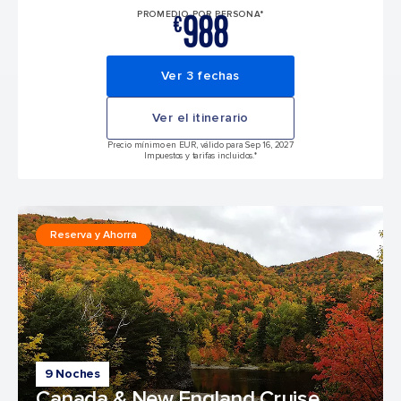
988
PROMEDIO POR PERSONA*
€
Ver 3 fechas
Ver el itinerario
Precio mínimo en EUR, válido para Sep 16, 2027
Impuestos y tarifas incluidos.*
Reserva y Ahorra
9 Noches
Canada & New England Cruise