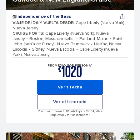
Independence of the Seas
VIAJE DE IDA Y VUELTA DESDE
:
Cape Liberty (Nueva York),
Nueva Jersey
CRUISE PORTS
:
Cape Liberty (Nueva York), Nueva
Jersey
Boston, Massachusetts
Portland, Maine
Saint
John (bahía de Fundy), Nuevo Brunswick
Halifax, Nueva
Escocia
Sídney, Nueva Escocia
Cape Liberty (Nueva
York), Nueva Jersey
1020
PROMEDIO POR PERSONA*
€
Ver 1 fecha
Ver el itinerario
Precio mínimo en EUR, válido para Oct 14, 2027
Impuestos y tarifas incluidos.*