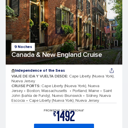
9 Noches
Canada & New England Cruise
Independence of the Seas
VIAJE DE IDA Y VUELTA DESDE
:
Cape Liberty (Nueva York),
Nueva Jersey
CRUISE PORTS
:
Cape Liberty (Nueva York), Nueva
Jersey
Boston, Massachusetts
Portland, Maine
Saint
John (bahía de Fundy), Nuevo Brunswick
Sídney, Nueva
Escocia
Cape Liberty (Nueva York), Nueva Jersey
1492
PROMEDIO POR PERSONA*
€