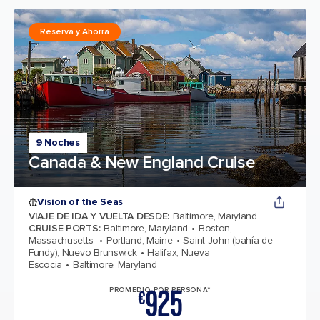
Reserva y Ahorra
9 Noches
Canada & New England Cruise
Vision of the Seas
VIAJE DE IDA Y VUELTA DESDE
:
Baltimore, Maryland
CRUISE PORTS
:
Baltimore, Maryland
Boston,
Massachusetts
Portland, Maine
Saint John (bahía de
Fundy), Nuevo Brunswick
Halifax, Nueva
Escocia
Baltimore, Maryland
925
PROMEDIO POR PERSONA*
€