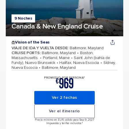
9 Noches
Canada & New England Cruise
Vision of the Seas
VIAJE DE IDA Y VUELTA DESDE
:
Baltimore, Maryland
CRUISE PORTS
:
Baltimore, Maryland
Boston,
Massachusetts
Portland, Maine
Saint John (bahía de
Fundy), Nuevo Brunswick
Halifax, Nueva Escocia
Sídney,
Nueva Escocia
Baltimore, Maryland
969
PROMEDIO POR PERSONA*
€
Ver 2 fechas
Ver el itinerario
Precio mínimo en EUR, válido para Sep 9, 2027
Impuestos y tarifas incluidos.*