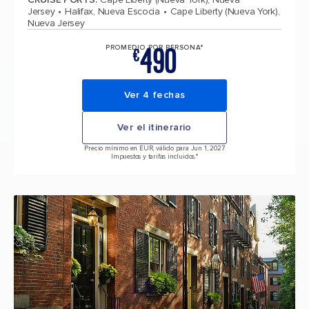
Jersey
Halifax, Nueva Escocia
Cape Liberty (Nueva York),
Nueva Jersey
490
PROMEDIO POR PERSONA*
€
Ver 4 fechas
Ver el itinerario
Precio mínimo en EUR, válido para Jun 1, 2027
Impuestos y tarifas incluidos.*