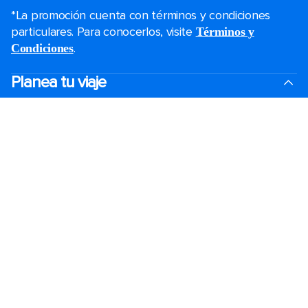
*La promoción cuenta con términos y condiciones
particulares. Para conocerlos, visite
Términos y
.
Condiciones
Planea tu viaje
Ofertas de Black Friday
Último momento
Cruceros cortos
Fines de semana
Cruceros de Navidad
Cruceros 2026-2027
Guías de cruceros
Protección de cancelación
Los cruceros más grandes
Vacaciones en familia
Bodas a bordo
Grupos
Accesibilidad a bordo
Ver catálogo