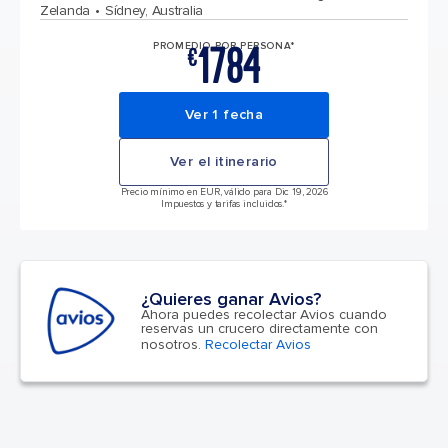
Zelanda
Sídney, Australia
1784
PROMEDIO POR PERSONA*
€
Ver 1 fecha
Ver el itinerario
Precio mínimo en EUR, válido para Dic 19, 2026
Impuestos y tarifas incluidos.*
¿Quieres ganar Avios?
Ahora puedes recolectar Avios cuando
reservas un crucero directamente con
nosotros.
Recolectar Avios