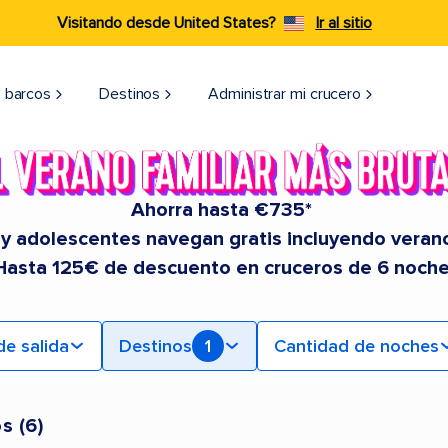
Visitando desde United States?
Ir al sitio
 barcos
Destinos
Administrar mi crucero
Ahorra hasta €735*
 y adolescentes navegan gratis incluyendo veran
Hasta 125€ de descuento en cruceros de 6 noche
de salida
Destinos
1
Cantidad de noches
os
(
6
)