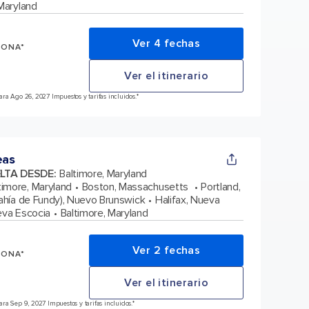
 Maryland
Ver 4 fechas
SONA*
Ver el itinerario
ra Ago 26, 2027 Impuestos y tarifas incluidos.*
eas
ELTA DESDE
:
Baltimore, Maryland
timore, Maryland
Boston, Massachusetts
Portland,
bahía de Fundy), Nuevo Brunswick
Halifax, Nueva
eva Escocia
Baltimore, Maryland
Ver 2 fechas
SONA*
Ver el itinerario
a Sep 9, 2027 Impuestos y tarifas incluidos.*