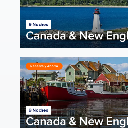
9 Noches
Canada & New Engl
Reserva y Ahorra
9 Noches
Canada & New Engl