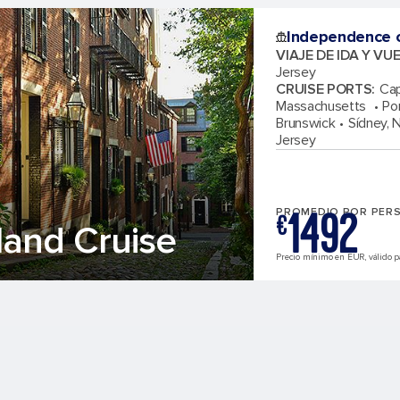
Independence o
VIAJE DE IDA Y VU
Jersey
CRUISE PORTS
:
Cap
Massachusetts
Po
Brunswick
Sídney, 
Jersey
1492
PROMEDIO POR PER
€
and Cruise
Precio mínimo en EUR, válido par