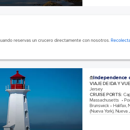
cuando reservas un crucero directamente con nosotros.
Recolecta
Independence o
VIAJE DE IDA Y VU
Jersey
CRUISE PORTS
:
Cap
Massachusetts
Po
Brunswick
Halifax,
(Nueva York), Nueva 