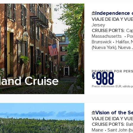
Independence o
VIAJE DE IDA Y VU
Jersey
CRUISE PORTS
:
Cap
Massachusetts
Po
Brunswick
Halifax,
(Nueva York), Nueva 
988
PROMEDIO POR PER
€
and Cruise
Precio mínimo en EUR, válido par
Vision of the S
VIAJE DE IDA Y VU
CRUISE PORTS
:
Bal
Maine
Saint John (