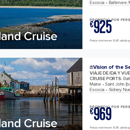
Escocia
Baltimore,
925
PROMEDIO POR PER
€
and Cruise
Precio mínimo en EUR, válido pa
Vision of the S
VIAJE DE IDA Y VU
CRUISE PORTS
:
Bal
Maine
Saint John (
Escocia
Sídney, Nu
969
PROMEDIO POR PER
€
and Cruise
Precio mínimo en EUR, válido par