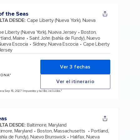
f the Seas
ELTA DESDE
:
Cape Liberty (Nueva York), Nueva
e Liberty (Nueva York), Nueva Jersey
Boston,
rtland, Maine
Saint John (bahía de Fundy), Nuevo
 Nueva Escocia
Sídney, Nueva Escocia
Cape Liberty
Jersey
Ver 3 fechas
SONA*
Ver el itinerario
a Sep 16, 2027 Impuestos y tarifas incluidos.*
eas
ELTA DESDE
:
Baltimore, Maryland
timore, Maryland
Boston, Massachusetts
Portland,
bahía de Fundy), Nuevo Brunswick
Halifax, Nueva