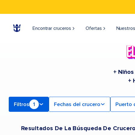
Find a Cruise | Search the Best Cruises for 2026 & 2027
Encontrar cruceros
Ofertas
Nuestros
+ Niños
+ 
Filtros
1
Fechas del crucero
Puerto 
Resultados De La Búsqueda De Crucer