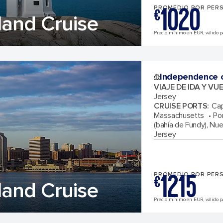
1020
PROMEDIO POR PER
€
and Cruise
Precio mínimo en EUR, válido par
Independence o
VIAJE DE IDA Y VU
Jersey
CRUISE PORTS
:
Cap
Massachusetts
Po
(bahía de Fundy), Nu
Jersey
1215
PROMEDIO POR PER
€
and Cruise
Precio mínimo en EUR, válido par