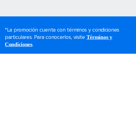
*La promoción cuenta con términos y condiciones
particulares. Para conocerlos, visite
Términos y
.
Condiciones
Planea tu viaje
Ofertas de Black Friday
Último momento
Cruceros cortos
Fines de semana
Cruceros de Navidad
Cruceros 2026-2027
Guías de cruceros
Protección de cancelación
Los cruceros más grandes
Vacaciones en familia
Bodas a bordo