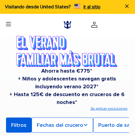
Visitando desde United States?
Ir al sitio
Ahorra hasta €775*
+ Niños y adolescentes navegan gratis
incluyendo verano 2027*
+ Hasta 125€ de descuento en cruceros de 6
noches*
Se aplican exclusiones
Filtros
Fechas del crucero
Puerto de sali