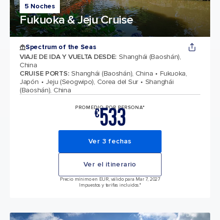
5 Noches
Fukuoka & Jeju Cruise
Spectrum of the Seas
VIAJE DE IDA Y VUELTA DESDE
:
Shanghái (Baoshán),
China
CRUISE PORTS
:
Shanghái (Baoshán), China
Fukuoka,
Japón
Jeju (Seogwipo), Corea del Sur
Shanghái
(Baoshán), China
533
PROMEDIO POR PERSONA*
€
Ver 3 fechas
Ver el itinerario
Precio mínimo en EUR, válido para Mar 7, 2027
Impuestos y tarifas incluidos.*