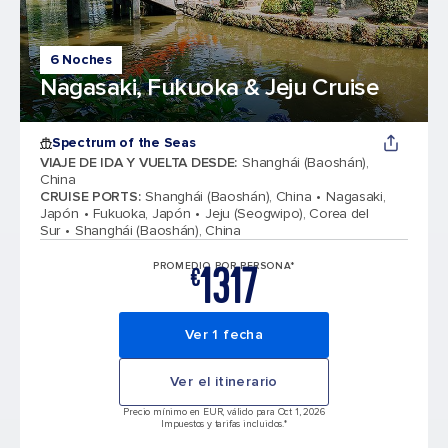
6 Noches
Nagasaki, Fukuoka & Jeju Cruise
Spectrum of the Seas
VIAJE DE IDA Y VUELTA DESDE
:
Shanghái (Baoshán),
China
CRUISE PORTS
:
Shanghái (Baoshán), China
Nagasaki,
Japón
Fukuoka, Japón
Jeju (Seogwipo), Corea del
Sur
Shanghái (Baoshán), China
1317
PROMEDIO POR PERSONA*
€
Ver 1 fecha
Ver el itinerario
Precio mínimo en EUR, válido para Oct 1, 2026
Impuestos y tarifas incluidos.*