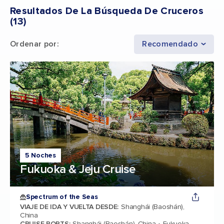
Resultados De La Búsqueda De Cruceros
(
13
)
Ordenar por
:
Recomendado
5 Noches
Fukuoka & Jeju Cruise
Spectrum of the Seas
VIAJE DE IDA Y VUELTA DESDE
:
Shanghái (Baoshán),
China
CRUISE PORTS
:
Shanghái (Baoshán), China
Fukuoka,