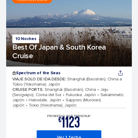
10 Noches
Best Of Japan & South Korea
Cruise
Spectrum of the Seas
VIAJE SOLO DE IDA DESDE
:
Shanghái (Baoshán), China a
Tokio (Yokohama), Japón
CRUISE PORTS
:
Shanghái (Baoshán), China
Jeju
(Seogwipo), Corea del Sur
Fukuoka, Japón
Sakaiminato,
Japón
Hakodate, Japón
Sapporo (Muroran),
Japón
Tokio (Yokohama), Japón
1123
PROMEDIO POR PERSONA*
€
Ver 1 fecha