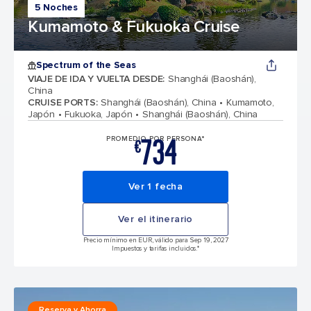
5 Noches
Kumamoto & Fukuoka Cruise
Spectrum of the Seas
VIAJE DE IDA Y VUELTA DESDE
:
Shanghái (Baoshán),
China
CRUISE PORTS
:
Shanghái (Baoshán), China
Kumamoto,
Japón
Fukuoka, Japón
Shanghái (Baoshán), China
734
PROMEDIO POR PERSONA*
€
Ver 1 fecha
Ver el itinerario
Precio mínimo en EUR, válido para Sep 19, 2027
Impuestos y tarifas incluidos.*
Reserva y Ahorra