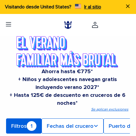
Visitando desde United States?
Ir al sitio
Ahorra hasta €775*
+ Niños y adolescentes navegan gratis
incluyendo verano 2027*
+ Hasta 125€ de descuento en cruceros de 6
noches*
Se aplican exclusiones
Filtros
1
Fechas del crucero
Puerto de 