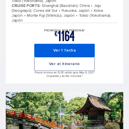
Tokio (Yokohama), Japón
CRUISE PORTS
:
Shanghái (Baoshán), China
Jeju
(Seogwipo), Corea del Sur
Fukuoka, Japón
Kobe,
Japón
Monte Fuji (Shimizu), Japón
Tokio (Yokohama),
Japón
1164
PROMEDIO POR PERSONA*
€
Ver 1 fecha
Ver el itinerario
Precio mínimo en EUR, válido para May 9, 2027
Impuestos y tarifas incluidos.*