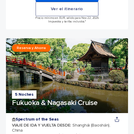
Ver el itinerario
Precio mínimo en EUR, válido para Nov 22, 2026
Impuestos y tarifas incluidos.*
Reserva y Ahorra
5 Noches
Fukuoka & Nagasaki Cruise
Spectrum of the Seas
VIAJE DE IDA Y VUELTA DESDE
:
Shanghái (Baoshán),
China