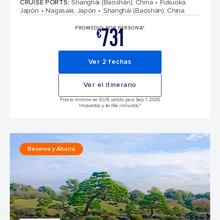
CRUISE PORTS
:
Shanghái (Baoshán), China
Fukuoka,
Japón
Nagasaki, Japón
Shanghái (Baoshán), China
731
PROMEDIO POR PERSONA*
€
Ver 2 fechas
Ver el itinerario
Precio mínimo en EUR, válido para Sep 1, 2026
Impuestos y tarifas incluidos.*
Reserva y Ahorra