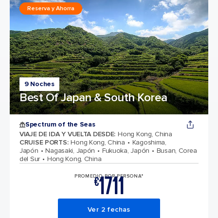
Reserva y Ahorra
9 Noches
Best Of Japan & South Korea
Spectrum of the Seas
VIAJE DE IDA Y VUELTA DESDE
:
Hong Kong, China
CRUISE PORTS
:
Hong Kong, China
Kagoshima,
Japón
Nagasaki, Japón
Fukuoka, Japón
Busan, Corea
del Sur
Hong Kong, China
1711
PROMEDIO POR PERSONA*
€
Ver 2 fechas