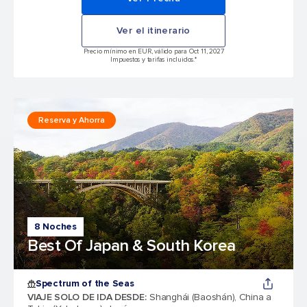
Ver el itinerario
Precio mínimo en EUR, válido para Oct 11, 2027
Impuestos y tarifas incluidos.*
Reserva y Ahorra
8 Noches
Best Of Japan & South Korea
Spectrum of the Seas
VIAJE SOLO DE IDA DESDE
:
Shanghái (Baoshán), China a