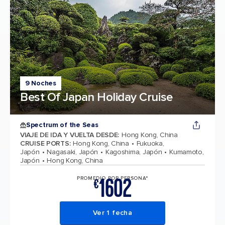
9 Noches
Best Of Japan Holiday Cruise
Spectrum of the Seas
VIAJE DE IDA Y VUELTA DESDE
:
Hong Kong, China
CRUISE PORTS
:
Hong Kong, China
Fukuoka,
Japón
Nagasaki, Japón
Kagoshima, Japón
Kumamoto,
Japón
Hong Kong, China
1602
PROMEDIO POR PERSONA*
€
Ver 1 fecha