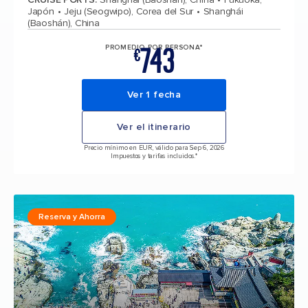
Japón
Jeju (Seogwipo), Corea del Sur
Shanghái
(Baoshán), China
743
PROMEDIO POR PERSONA*
€
Ver 1 fecha
Ver el itinerario
Precio mínimo en EUR, válido para Sep 6, 2026
Impuestos y tarifas incluidos.*
Reserva y Ahorra