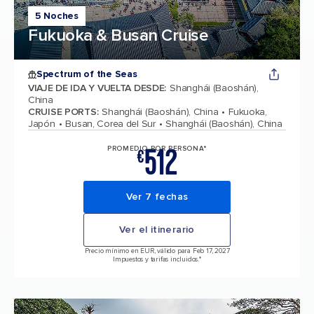
5 Noches
Fukuoka & Busan Cruise
Spectrum of the Seas
VIAJE DE IDA Y VUELTA DESDE
:
Shanghái (Baoshán),
China
CRUISE PORTS
:
Shanghái (Baoshán), China
Fukuoka,
Japón
Busan, Corea del Sur
Shanghái (Baoshán), China
512
PROMEDIO POR PERSONA*
€
Ver 7 fechas
Ver el itinerario
Precio mínimo en EUR, válido para Feb 17, 2027
Impuestos y tarifas incluidos.*