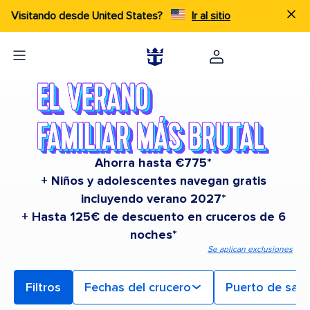
Visitando desde United States?
Ir al sitio
Ahorra hasta €775*
+ Niños y adolescentes navegan gratis
incluyendo verano 2027*
+ Hasta 125€ de descuento en cruceros de 6
noches*
Se aplican exclusiones
Filtros
Fechas del crucero
Puerto de sali