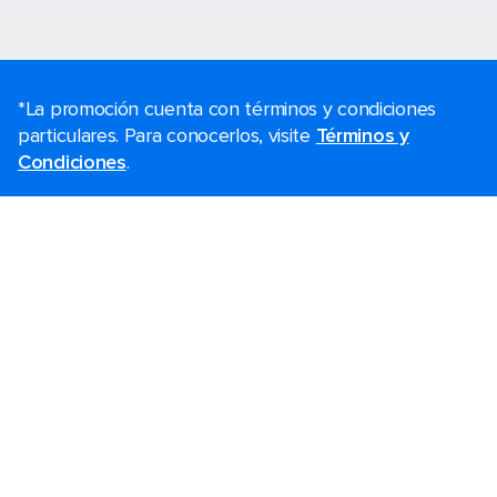
*La promoción cuenta con términos y condiciones
particulares. Para conocerlos, visite
Términos y
Condiciones
.
Planea tu viaje
Ofertas de Black Friday
Último momento
Cruceros cortos
Fines de semana
Cruceros de Navidad
Cruceros 2026-2027
Guías de cruceros
Protección de cancelación
Los cruceros más grandes
Vacaciones en familia
Bodas a bordo