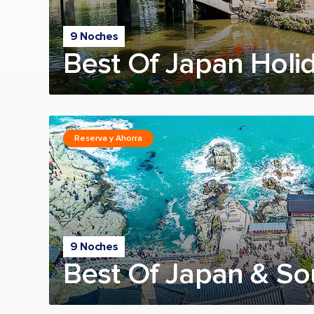
9 Noches
Best Of Japan Holi
Reserva y Ahorra
9 Noches
Best Of Japan & So