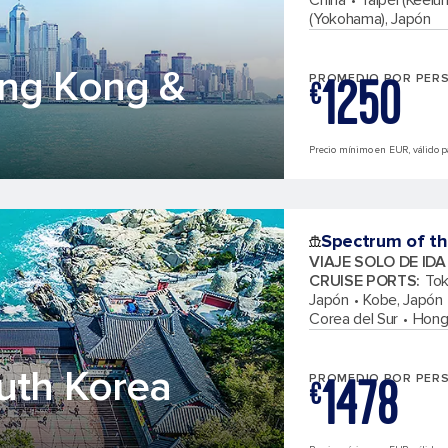
China
Taipéi (Keelu
(Yokohama), Japón
ong Kong &
1250
PROMEDIO POR PER
€
Precio mínimo en EUR, válido pa
Spectrum of th
VIAJE SOLO DE ID
CRUISE PORTS
:
Tok
Japón
Kobe, Japón
Corea del Sur
Hong
uth Korea
1478
PROMEDIO POR PER
€