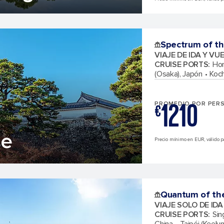
Spectrum of th
VIAJE DE IDA Y VU
CRUISE PORTS
:
Hon
(Osaka), Japón
Koch
1210
PROMEDIO POR PER
€
se
Precio mínimo en EUR, válido pa
Quantum of th
VIAJE SOLO DE ID
CRUISE PORTS
:
Sin