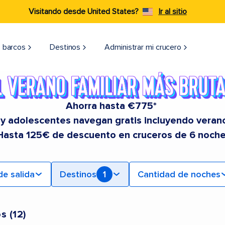
Visitando desde United States?
Ir al sitio
 barcos
Destinos
Administrar mi crucero
Ahorra hasta €775*
 y adolescentes navegan gratis incluyendo veran
Hasta 125€ de descuento en cruceros de 6 noche
de salida
Destinos
1
Cantidad de noches
os
(
12
)