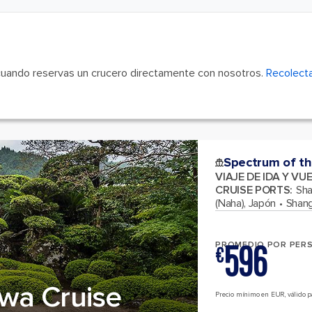
cuando reservas un crucero directamente con nosotros.
Recolecta
Spectrum of th
VIAJE DE IDA Y VU
CRUISE PORTS
:
Sha
(Naha), Japón
Shang
596
PROMEDIO POR PER
€
wa Cruise
Precio mínimo en EUR, válido par