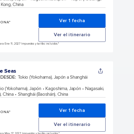
Kong, China
Ver 1 fecha
SONA*
Ver el itinerario
a Ene 11, 2027 Impuestos y tarifas incluidos.*
e Seas
A DESDE
:
Tokio (Yokohama), Japón a Shanghái
io (Yokohama), Japón
Kagoshima, Japón
Nagasaki,
), China
Shanghái (Baoshán), China
Ver 1 fecha
SONA*
Ver el itinerario
a May 17, 2027 Impuestos y tarifas incluidos.*