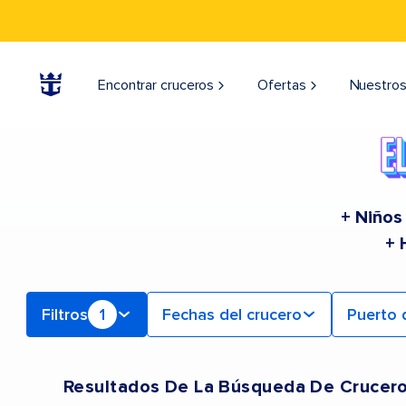
Find a Cruise | Search the Best Cruises for 2026 & 2027
Encontrar cruceros
Ofertas
Nuestros
+ Niños
+ 
Filtros
1
Fechas del crucero
Puerto 
Resultados De La Búsqueda De Crucer