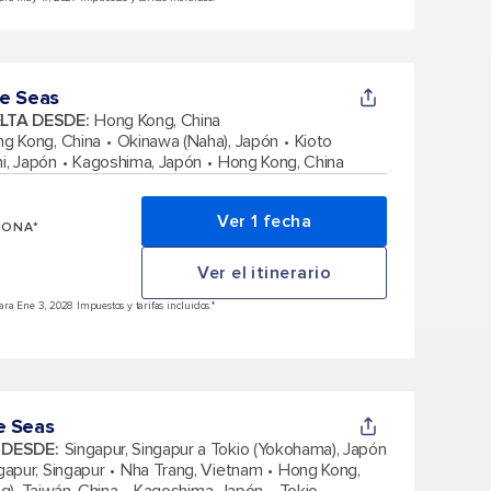
e Seas
ELTA DESDE
:
Hong Kong, China
g Kong, China
Okinawa (Naha), Japón
Kioto
i, Japón
Kagoshima, Japón
Hong Kong, China
Ver 1 fecha
SONA*
Ver el itinerario
ra Ene 3, 2028 Impuestos y tarifas incluidos.*
e Seas
A DESDE
:
Singapur, Singapur a Tokio (Yokohama), Japón
gapur, Singapur
Nha Trang, Vietnam
Hong Kong,