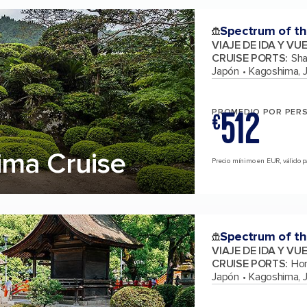
Spectrum of th
VIAJE DE IDA Y VU
CRUISE PORTS
:
Sha
Japón
Kagoshima, 
512
PROMEDIO POR PER
€
ima Cruise
Precio mínimo en EUR, válido pa
Spectrum of th
VIAJE DE IDA Y VU
CRUISE PORTS
:
Hon
Japón
Kagoshima, 