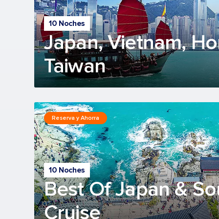
10 Noches
Japan, Vietnam, H
Taiwan
Reserva y Ahorra
10 Noches
Best Of Japan & So
Cruise