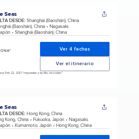
e Seas
ELTA DESDE
:
Shanghái (Baoshán), China
nghái (Baoshán), China
Nagasaki,
Japón
Shanghái (Baoshán), China
Ver 4 fechas
SONA*
Ver el itinerario
ra Feb 22, 2027 Impuestos y tarifas incluidos.*
e Seas
ELTA DESDE
:
Hong Kong, China
g Kong, China
Fukuoka, Japón
Nagasaki,
Japón
Kumamoto, Japón
Hong Kong, China