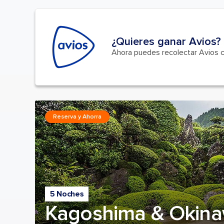
¿Quieres ganar Avios?
Ahora puedes recolectar Avios 
Reserva y Ahorra
5 Noches
Kagoshima & Okina