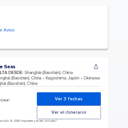
r Avios
e Seas
ELTA DESDE
:
Shanghái (Baoshán), China
nghái (Baoshán), China
Kagoshima, Japón
Okinawa
hái (Baoshán), China
Ver 3 fechas
SONA*
Ver el itinerario
a Abr 10, 2028 Impuestos y tarifas incluidos.*