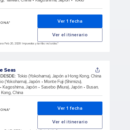
ng), Taiwán, China
Kagoshima, Japón
Tokio
Ver 1 fecha
SONA*
Ver el itinerario
ra Feb 20, 2028 Impuestos y tarifas incluidos.*
e Seas
A DESDE
:
Tokio (Yokohama), Japón a Hong Kong, China
io (Yokohama), Japón
Monte Fuji (Shimizu),
Kagoshima, Japón
Sasebo (Miura), Japón
Busan,
 Kong, China
Ver 1 fecha
SONA*
Ver el itinerario