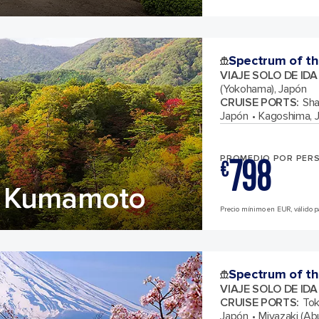
Spectrum of th
VIAJE SOLO DE ID
(Yokohama), Japón
CRUISE PORTS
:
Sha
Japón
Kagoshima, 
798
PROMEDIO POR PER
€
& Kumamoto
Precio mínimo en EUR, válido pa
Spectrum of th
VIAJE SOLO DE ID
CRUISE PORTS
:
Tok
Japón
Miyazaki (Ab