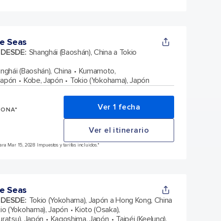
e Seas
A DESDE
:
Shanghái (Baoshán), China a Tokio
nghái (Baoshán), China
Kumamoto,
Japón
Kobe, Japón
Tokio (Yokohama), Japón
Ver 1 fecha
SONA*
Ver el itinerario
ra Mar 15, 2028 Impuestos y tarifas incluidos.*
e Seas
A DESDE
:
Tokio (Yokohama), Japón a Hong Kong, China
io (Yokohama), Japón
Kioto (Osaka),
uratsu), Japón
Kagoshima, Japón
Taipéi (Keelung),