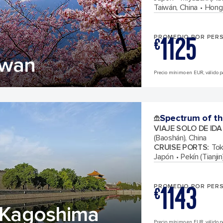
Taiwán, China
Hong 
1125
PROMEDIO POR PER
€
iwan
Precio mínimo en EUR, válido par
Spectrum of th
VIAJE SOLO DE ID
(Baoshán), China
CRUISE PORTS
:
Tok
Japón
Pekín (Tianjin
1143
PROMEDIO POR PER
€
& Kagoshima
Precio mínimo en EUR, válido par