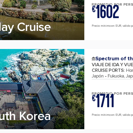
1602
PROMEDIO POR PER
€
day Cruise
Precio mínimo en EUR, válido par
Spectrum of th
VIAJE DE IDA Y VU
CRUISE PORTS
:
Hon
Japón
Fukuoka, Ja
1711
PROMEDIO POR PER
€
uth Korea
Precio mínimo en EUR, válido pa