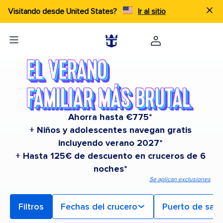
Visitando desde United States?
Ir al sitio
Ahorra hasta €775*
+ Niños y adolescentes navegan gratis
incluyendo verano 2027*
+ Hasta 125€ de descuento en cruceros de 6
noches*
Se aplican exclusiones
Filtros
Fechas del crucero
Puerto de sali