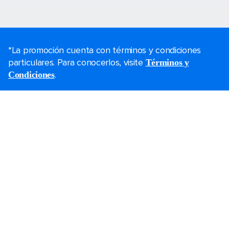
*La promoción cuenta con términos y condiciones
particulares. Para conocerlos, visite
Términos y
.
Condiciones
Planea tu viaje
Ofertas de Black Friday
Último momento
Cruceros cortos
Fines de semana
Cruceros de Navidad
Cruceros 2026-2027
Guías de cruceros
Protección de cancelación
Los cruceros más grandes
Vacaciones en familia
Bodas a bordo