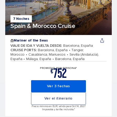
7 Noches
Spain & Morocco Cruise
Mariner of the Seas
VIAJE DE IDA Y VUELTA DESDE
:
Barcelona, España
CRUISE PORTS
:
Barcelona, España
Tangier,
Morocco
Casablanca, Marruecos
Sevilla (Andalucía),
España
Málaga, España
Barcelona, España
752
PROMEDIO POR PERSONA*
€
Ver 3 fechas
Ver el itinerario
Precio mínimo en EUR, válido para Oct 14, 2027
Impuestos y tarifas incluidos.*