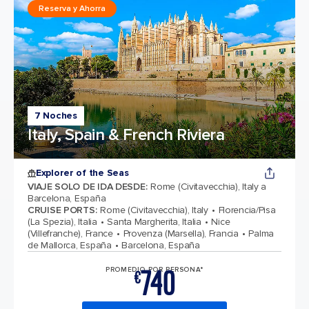
Reserva y Ahorra
7 Noches
Italy, Spain & French Riviera
Explorer of the Seas
VIAJE SOLO DE IDA DESDE
:
Rome (Civitavecchia), Italy a
Barcelona, España
CRUISE PORTS
:
Rome (Civitavecchia), Italy
Florencia/Pisa
(La Spezia), Italia
Santa Margherita, Italia
Nice
(Villefranche), France
Provenza (Marsella), Francia
Palma
de Mallorca, España
Barcelona, España
740
PROMEDIO POR PERSONA*
€