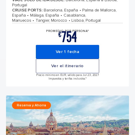
Portugal
CRUISE PORTS
:
Barcelona, España
Palma de Mallorca,
España
Málaga, España
Casablanca,
Marruecos
Tangier, Morocco
Lisboa, Portugal
754
PROMEDIO POR PERSONA*
€
Ver 1 fecha
Ver el itinerario
Precio mínimo en EUR, válido para Jul 23, 2027
Impuestos y tarifas incluidos.*
Reserva y Ahorra