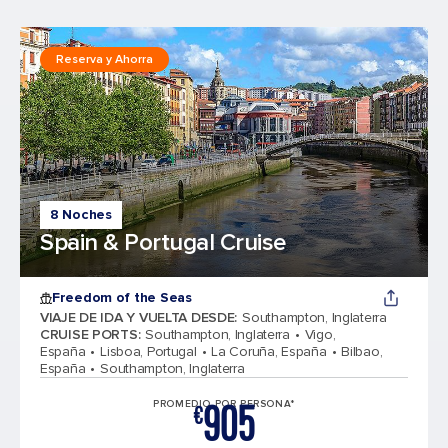
Reserva y Ahorra
8 Noches
Spain & Portugal Cruise
Freedom of the Seas
VIAJE DE IDA Y VUELTA DESDE
:
Southampton, Inglaterra
CRUISE PORTS
:
Southampton, Inglaterra
Vigo,
España
Lisboa, Portugal
La Coruña, España
Bilbao,
España
Southampton, Inglaterra
905
PROMEDIO POR PERSONA*
€