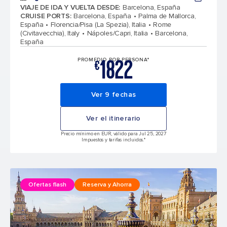
VIAJE DE IDA Y VUELTA DESDE
:
Barcelona, España
CRUISE PORTS
:
Barcelona, España
Palma de Mallorca,
España
Florencia/Pisa (La Spezia), Italia
Rome
(Civitavecchia), Italy
Nápoles/Capri, Italia
Barcelona,
España
1822
PROMEDIO POR PERSONA*
€
Ver 9 fechas
Ver el itinerario
Precio mínimo en EUR, válido para Jul 25, 2027
Impuestos y tarifas incluidos.*
Ofertas flash
Reserva y Ahorra