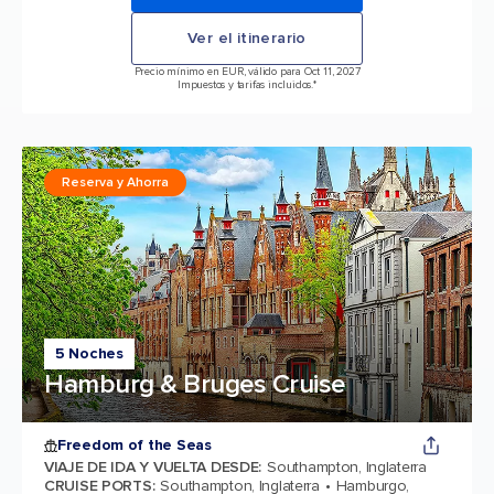
Ver el itinerario
Precio mínimo en EUR, válido para Oct 11, 2027
Impuestos y tarifas incluidos.*
Reserva y Ahorra
5 Noches
Hamburg & Bruges Cruise
Freedom of the Seas
VIAJE DE IDA Y VUELTA DESDE
:
Southampton, Inglaterra
CRUISE PORTS
:
Southampton, Inglaterra
Hamburgo,