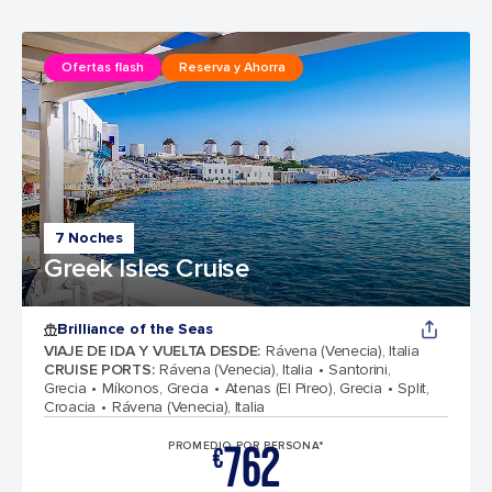
Ofertas flash
Reserva y Ahorra
7 Noches
Greek Isles Cruise
Brilliance of the Seas
VIAJE DE IDA Y VUELTA DESDE
:
Rávena (Venecia), Italia
CRUISE PORTS
:
Rávena (Venecia), Italia
Santorini,
Grecia
Míkonos, Grecia
Atenas (El Pireo), Grecia
Split,
Croacia
Rávena (Venecia), Italia
762
PROMEDIO POR PERSONA*
€