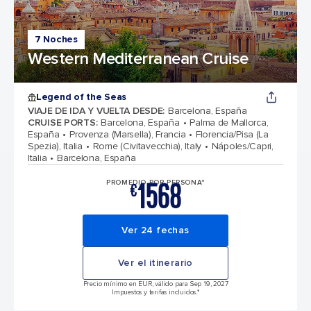
7 Noches
Western Mediterranean Cruise
Legend of the Seas
VIAJE DE IDA Y VUELTA DESDE
:
Barcelona, España
CRUISE PORTS
:
Barcelona, España
Palma de Mallorca,
España
Provenza (Marsella), Francia
Florencia/Pisa (La
Spezia), Italia
Rome (Civitavecchia), Italy
Nápoles/Capri,
Italia
Barcelona, España
1568
PROMEDIO POR PERSONA*
€
Ver 24 fechas
Ver el itinerario
Precio mínimo en EUR, válido para Sep 19, 2027
Impuestos y tarifas incluidos.*