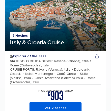
7 Noches
Italy & Croatia Cruise
Explorer of the Seas
VIAJE SOLO DE IDA DESDE
:
Rávena (Venecia), Italia a
Rome (Civitavecchia), Italy
CRUISE PORTS
:
Rávena (Venecia), Italia
Dubrovnik,
Croacia
Kotor, Montenegro
Corfú, Grecia
Sicilia
(Mesina), Italia
Costa Amalfitana (Salerno), Italia
Rome
(Civitavecchia), Italy
903
PROMEDIO POR PERSONA*
€
Ver 2 fechas