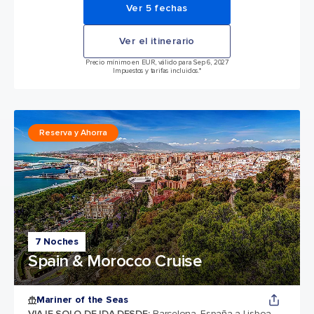
Ver 5 fechas
Ver el itinerario
Precio mínimo en EUR, válido para Sep 6, 2027
Impuestos y tarifas incluidos.*
Reserva y Ahorra
7 Noches
Spain & Morocco Cruise
Mariner of the Seas
VIAJE SOLO DE IDA DESDE
:
Barcelona, España a Lisboa,