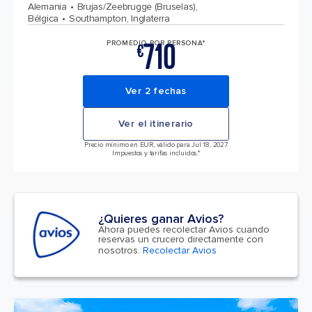
Alemania
Brujas/Zeebrugge (Bruselas),
Bélgica
Southampton, Inglaterra
710
PROMEDIO POR PERSONA*
€
Ver 2 fechas
Ver el itinerario
Precio mínimo en EUR, válido para Jul 18, 2027
Impuestos y tarifas incluidos.*
¿Quieres ganar Avios?
Ahora puedes recolectar Avios cuando
reservas un crucero directamente con
nosotros.
Recolectar Avios