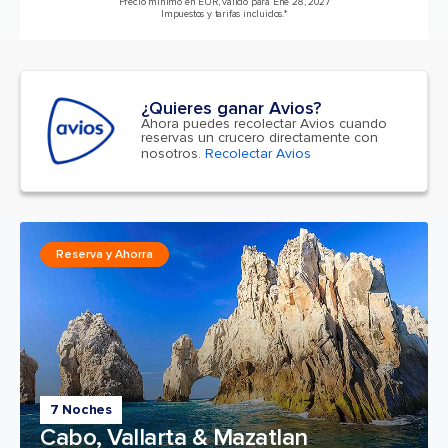
Precio mínimo en EUR, válido para Ene 28, 2027
Impuestos y tarifas incluidos.*
¿Quieres ganar Avios?
Ahora puedes recolectar Avios cuando
reservas un crucero directamente con
nosotros.
Recolectar Avios
Reserva y Ahorra
7 Noches
Cabo, Vallarta & Mazatlan