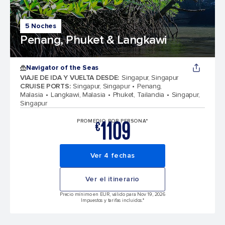
5 Noches
Penang, Phuket & Langkawi
Navigator of the Seas
VIAJE DE IDA Y VUELTA DESDE
:
Singapur, Singapur
CRUISE PORTS
:
Singapur, Singapur
Penang,
Malasia
Langkawi, Malasia
Phuket, Tailandia
Singapur,
Singapur
1109
PROMEDIO POR PERSONA*
€
Ver 4 fechas
Ver el itinerario
Precio mínimo en EUR, válido para Nov 19, 2026
Impuestos y tarifas incluidos.*