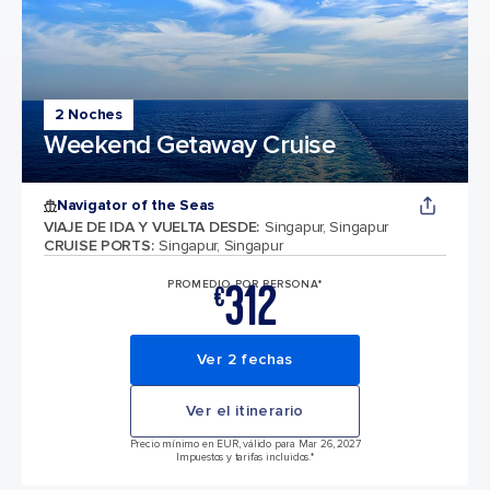
2 Noches
Weekend Getaway Cruise
Navigator of the Seas
VIAJE DE IDA Y VUELTA DESDE
:
Singapur, Singapur
CRUISE PORTS
:
Singapur, Singapur
312
PROMEDIO POR PERSONA*
€
Ver 2 fechas
Ver el itinerario
Precio mínimo en EUR, válido para Mar 26, 2027
Impuestos y tarifas incluidos.*