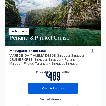
4 Noches
Penang & Phuket Cruise
Navigator of the Seas
VIAJE DE IDA Y VUELTA DESDE
:
Singapur, Singapur
CRUISE PORTS
:
Singapur, Singapur
Penang,
Malasia
Phuket, Tailandia
Singapur, Singapur
469
PROMEDIO POR PERSONA*
€
Ver 14 fechas
Ver el itinerario