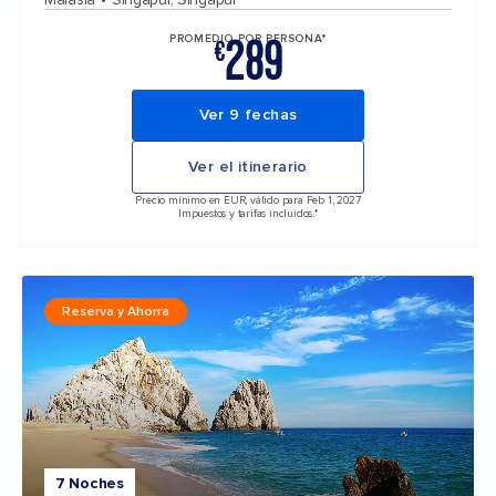
289
PROMEDIO POR PERSONA*
€
Ver 9 fechas
Ver el itinerario
Precio mínimo en EUR, válido para Feb 1, 2027
Impuestos y tarifas incluidos.*
Reserva y Ahorra
7 Noches