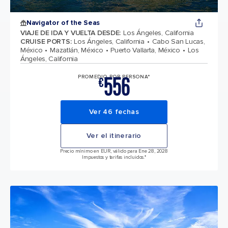
Navigator of the Seas
VIAJE DE IDA Y VUELTA DESDE
:
Los Ángeles, California
CRUISE PORTS
:
Los Ángeles, California
Cabo San Lucas,
México
Mazatlán, México
Puerto Vallarta, México
Los
Ángeles, California
556
PROMEDIO POR PERSONA*
€
Ver 46 fechas
Ver el itinerario
Precio mínimo en EUR, válido para Ene 28, 2028
Impuestos y tarifas incluidos.*