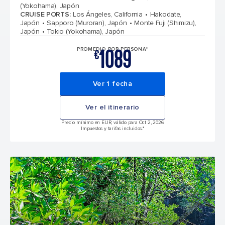
(Yokohama), Japón
CRUISE PORTS
:
Los Ángeles, California
Hakodate,
Japón
Sapporo (Muroran), Japón
Monte Fuji (Shimizu),
Japón
Tokio (Yokohama), Japón
1089
PROMEDIO POR PERSONA*
€
Ver 1 fecha
Ver el itinerario
Precio mínimo en EUR, válido para Oct 2, 2026
Impuestos y tarifas incluidos.*