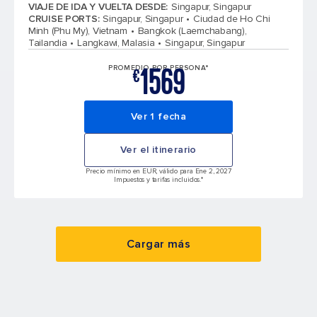
VIAJE DE IDA Y VUELTA DESDE
:
Singapur, Singapur
CRUISE PORTS
:
Singapur, Singapur
Ciudad de Ho Chi
Minh (Phu My), Vietnam
Bangkok (Laemchabang),
Tailandia
Langkawi, Malasia
Singapur, Singapur
1569
PROMEDIO POR PERSONA*
€
Ver 1 fecha
Ver el itinerario
Precio mínimo en EUR, válido para Ene 2, 2027
Impuestos y tarifas incluidos.*
Cargar más