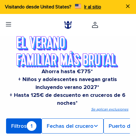
Visitando desde United States?
Ir al sitio
Ahorra hasta €775*
+ Niños y adolescentes navegan gratis
incluyendo verano 2027*
+ Hasta 125€ de descuento en cruceros de 6
noches*
Se aplican exclusiones
Filtros
1
Fechas del crucero
Puerto de 