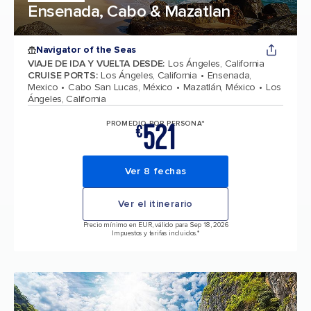
Ensenada, Cabo & Mazatlan
Navigator of the Seas
VIAJE DE IDA Y VUELTA DESDE
:
Los Ángeles, California
CRUISE PORTS
:
Los Ángeles, California
Ensenada,
Mexico
Cabo San Lucas, México
Mazatlán, México
Los
Ángeles, California
521
PROMEDIO POR PERSONA*
€
Ver 8 fechas
Ver el itinerario
Precio mínimo en EUR, válido para Sep 18, 2026
Impuestos y tarifas incluidos.*