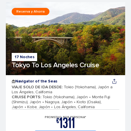
Reserva y Ahorra
17 Noches
Tokyo To Los Angeles Cruise
Navigator of the Seas
VIAJE SOLO DE IDA DESDE
:
Tokio (Yokohama), Japón a
Los Ángeles, California
CRUISE PORTS
:
Tokio (Yokohama), Japón
Monte Fuji
(Shimizu), Japón
Nagoya, Japón
Kioto (Osaka),
Japón
Kobe, Japón
Los Ángeles, California
1311
PROMEDIO POR PERSONA*
€