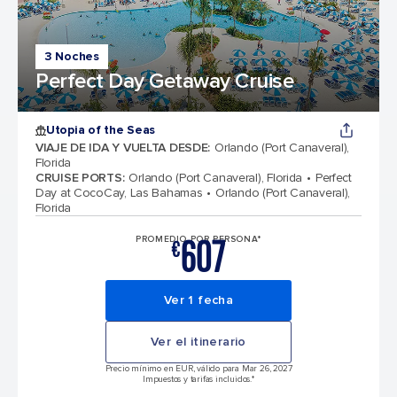
3 Noches
Perfect Day Getaway Cruise
Utopia of the Seas
VIAJE DE IDA Y VUELTA DESDE
:
Orlando (Port Canaveral),
Florida
CRUISE PORTS
:
Orlando (Port Canaveral), Florida
Perfect
Day at CocoCay, Las Bahamas
Orlando (Port Canaveral),
Florida
607
PROMEDIO POR PERSONA*
€
Ver 1 fecha
Ver el itinerario
Precio mínimo en EUR, válido para Mar 26, 2027
Impuestos y tarifas incluidos.*