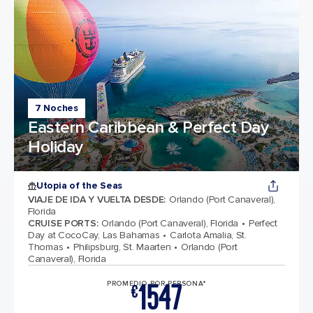
7 Noches
Eastern Caribbean & Perfect Day
Holiday
Utopia of the Seas
VIAJE DE IDA Y VUELTA DESDE
:
Orlando (Port Canaveral),
Florida
CRUISE PORTS
:
Orlando (Port Canaveral), Florida
Perfect
Day at CocoCay, Las Bahamas
Carlota Amalia, St.
Thomas
Philipsburg, St. Maarten
Orlando (Port
Canaveral), Florida
1547
PROMEDIO POR PERSONA*
€