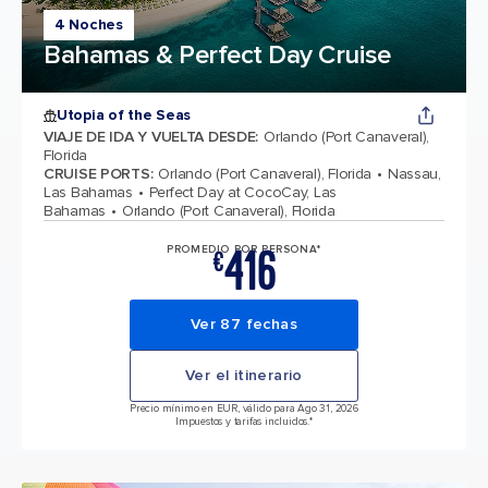
4 Noches
Bahamas & Perfect Day Cruise
Utopia of the Seas
VIAJE DE IDA Y VUELTA DESDE
:
Orlando (Port Canaveral),
Florida
CRUISE PORTS
:
Orlando (Port Canaveral), Florida
Nassau,
Las Bahamas
Perfect Day at CocoCay, Las
Bahamas
Orlando (Port Canaveral), Florida
416
PROMEDIO POR PERSONA*
€
Ver 87 fechas
Ver el itinerario
Precio mínimo en EUR, válido para Ago 31, 2026
Impuestos y tarifas incluidos.*