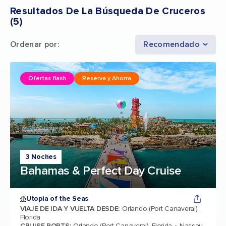
Resultados De La Búsqueda De Cruceros
(
5
)
Ordenar por
:
Recomendado
Ofertas flash
Reserva y Ahorra
3 Noches
Bahamas & Perfect Day Cruise
Utopia of the Seas
VIAJE DE IDA Y VUELTA DESDE
:
Orlando (Port Canaveral),
Florida
CRUISE PORTS
:
Orlando (Port Canaveral), Florida
Nassau,