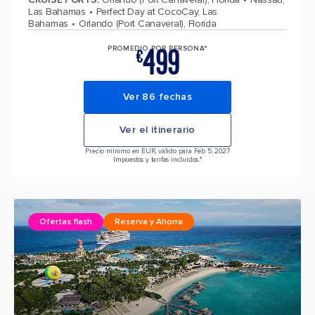
Las Bahamas
Perfect Day at CocoCay, Las
Bahamas
Orlando (Port Canaveral), Florida
499
PROMEDIO POR PERSONA*
€
Ver 86 fechas
Ver el itinerario
Precio mínimo en EUR, válido para Feb 5, 2027
Impuestos y tarifas incluidos.*
Ofertas flash
Reserva y Ahorra