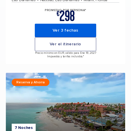
298
PROMEDIO POR PERSONA*
€
Ver 3 fechas
Ver el itinerario
Precio mínimo en EUR, válido para Ene 18, 2027
Impuestos y tarifas incluidos.*
Reserva y Ahorra
7 Noches