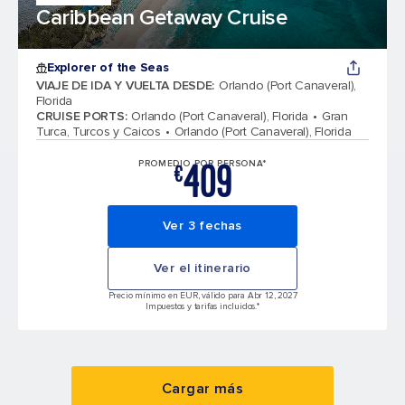
Caribbean Getaway Cruise
Explorer of the Seas
VIAJE DE IDA Y VUELTA DESDE
:
Orlando (Port Canaveral),
Florida
CRUISE PORTS
:
Orlando (Port Canaveral), Florida
Gran
Turca, Turcos y Caicos
Orlando (Port Canaveral), Florida
409
PROMEDIO POR PERSONA*
€
Ver 3 fechas
Ver el itinerario
Precio mínimo en EUR, válido para Abr 12, 2027
Impuestos y tarifas incluidos.*
Cargar más