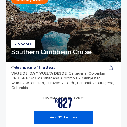
Reserva y Ahorra
7 Noches
Southern Caribbean Cruise
Grandeur of the Seas
VIAJE DE IDA Y VUELTA DESDE
:
Cartagena, Colombia
CRUISE PORTS
:
Cartagena, Colombia
Oranjestad,
Aruba
Willemstad, Curazao
Colón, Panamá
Cartagena,
Colombia
827
PROMEDIO POR PERSONA*
€
Ver 39 fechas