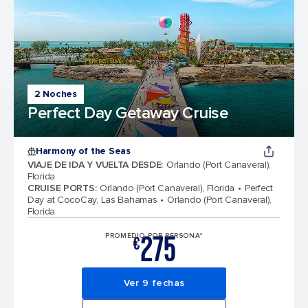
2 Noches
Perfect Day Getaway Cruise
Harmony of the Seas
VIAJE DE IDA Y VUELTA DESDE
:
Orlando (Port Canaveral),
Florida
CRUISE PORTS
:
Orlando (Port Canaveral), Florida
Perfect
Day at CocoCay, Las Bahamas
Orlando (Port Canaveral),
Florida
275
PROMEDIO POR PERSONA*
€
Ver 9 fechas