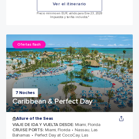
Ver el itinerario
Precio mínimo en EUR, válido para Ene 23, 2028
Impuestos y tarifas incluidos.*
Ofertas flash
7 Noches
Caribbean & Perfect Day
Allure of the Seas
VIAJE DE IDA Y VUELTA DESDE
:
Miami, Florida
CRUISE PORTS
:
Miami, Florida
Nassau, Las
Bahamas
Perfect Day at CocoCay, Las