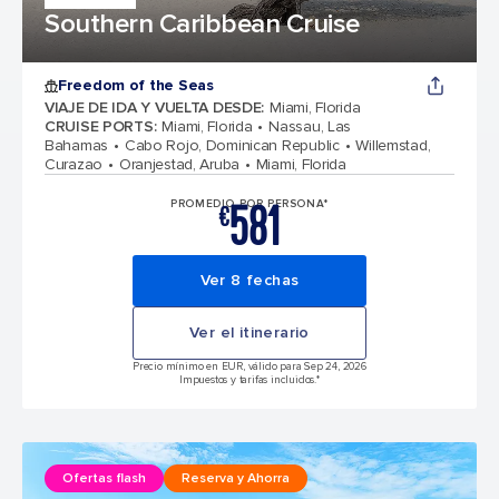
Southern Caribbean Cruise
Freedom of the Seas
VIAJE DE IDA Y VUELTA DESDE
:
Miami, Florida
CRUISE PORTS
:
Miami, Florida
Nassau, Las
Bahamas
Cabo Rojo, Dominican Republic
Willemstad,
Curazao
Oranjestad, Aruba
Miami, Florida
581
PROMEDIO POR PERSONA*
€
Ver 8 fechas
Ver el itinerario
Precio mínimo en EUR, válido para Sep 24, 2026
Impuestos y tarifas incluidos.*
Ofertas flash
Reserva y Ahorra