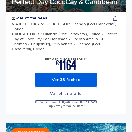
Perfect Day CocoCay & Caribbean
Star of the Seas
VIAJE DE IDA Y VUELTA DESDE
:
Orlando (Port Canaveral),
Florida
CRUISE PORTS
:
Orlando (Port Canaveral), Florida
Perfect
Day at CocoCay, Las Bahamas
Carlota Amalia, St.
Thomas
Philipsburg, St. Maarten
Orlando (Port
Canaveral), Florida
1164
PROMEDIO POR PERSONA*
€
Ver 33 fechas
Ver el itinerario
Precio mínimo en EUR, válido para Ene 23, 2028
Impuestos y tarifas incluidos.*