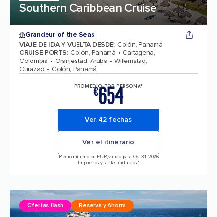
Southern Caribbean Cruise
Grandeur of the Seas
VIAJE DE IDA Y VUELTA DESDE
:
Colón, Panamá
CRUISE PORTS
:
Colón, Panamá
Cartagena,
Colombia
Oranjestad, Aruba
Willemstad,
Curazao
Colón, Panamá
654
PROMEDIO POR PERSONA*
€
Ver 42 fechas
Ver el itinerario
Precio mínimo en EUR, válido para Oct 31, 2026
Impuestos y tarifas incluidos.*
Ofertas flash
Reserva y Ahorra