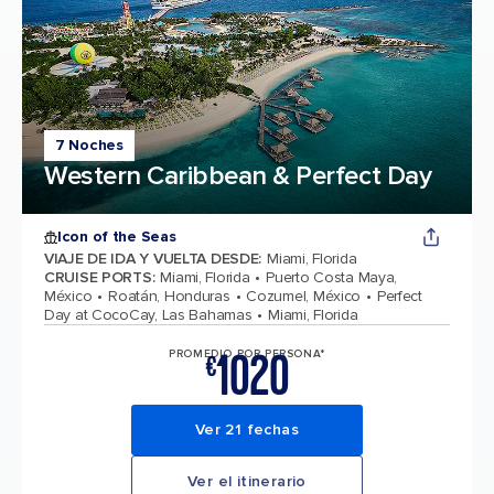
7 Noches
Western Caribbean & Perfect Day
Icon of the Seas
VIAJE DE IDA Y VUELTA DESDE
:
Miami, Florida
CRUISE PORTS
:
Miami, Florida
Puerto Costa Maya,
México
Roatán, Honduras
Cozumel, México
Perfect
Day at CocoCay, Las Bahamas
Miami, Florida
1020
PROMEDIO POR PERSONA*
€
Ver 21 fechas
Ver el itinerario