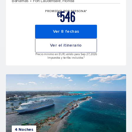
Bahamas
Fort Lauderdale, Florida
546
PROMEDIO POR PERSONA*
€
Ver 8 fechas
Ver el itinerario
Precio mínimo en EUR, válido para Sep 27, 2026
Impuestos y tarifas incluidos.*
4 Noches