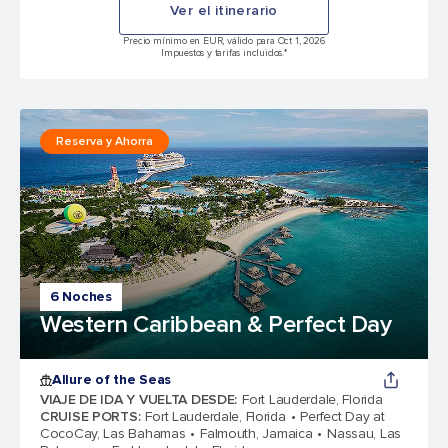
Ver el itinerario
Precio mínimo en EUR, válido para Oct 1, 2026
Impuestos y tarifas incluidos.*
Reserva y Ahorra
6 Noches
Western Caribbean & Perfect Day
Allure of the Seas
VIAJE DE IDA Y VUELTA DESDE
:
Fort Lauderdale, Florida
CRUISE PORTS
:
Fort Lauderdale, Florida
Perfect Day at
CocoCay, Las Bahamas
Falmouth, Jamaica
Nassau, Las