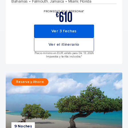
Bahamas
Falmouth, Jamaica
Miami, Florida
610
PROMEDIO POR PERSONA*
€
Ver 3 fechas
Ver el itinerario
Precio mínimo en EUR, válido para Dic 13, 2026
Impuestos y tarifas incluidos.*
Reserva y Ahorra
9 Noches