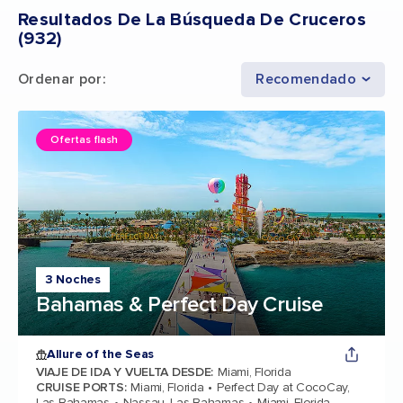
Resultados De La Búsqueda De Cruceros
(
932
)
Ordenar por
:
Recomendado
Ofertas flash
3 Noches
Bahamas & Perfect Day Cruise
Allure of the Seas
VIAJE DE IDA Y VUELTA DESDE
:
Miami, Florida
CRUISE PORTS
:
Miami, Florida
Perfect Day at CocoCay,
Las Bahamas
Nassau, Las Bahamas
Miami, Florida