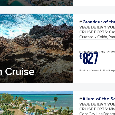
Grandeur of th
VIAJE DE IDA Y VU
CRUISE PORTS
:
Car
Curazao
Colón, Pa
827
PROMEDIO POR PER
€
 Cruise
Precio mínimo en EUR, válido pa
Allure of the S
VIAJE DE IDA Y VU
CRUISE PORTS
:
Mia
CocoCay, Las Baham