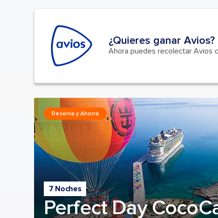
¿Quieres ganar Avios?
Ahora puedes recolectar Avios 
Reserva y Ahorra
7 Noches
Perfect Day CocoC