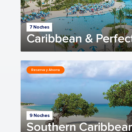
7 Noches
Caribbean & Perfec
Reserva y Ahorra
9 Noches
Southern Caribbean