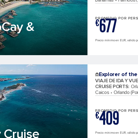
Bahamas
Falmouth,
677
PROMEDIO POR PER
€
oCay &
Precio mínimo en EUR, válido pa
Explorer of the
VIAJE DE IDA Y VU
CRUISE PORTS
:
Orl
Caicos
Orlando (Por
409
PROMEDIO POR PER
€
 Cruise
Precio mínimo en EUR, válido par