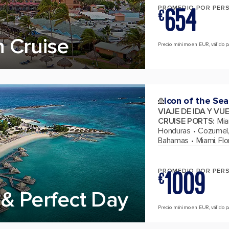
654
PROMEDIO POR PER
€
 Cruise
Precio mínimo en EUR, válido par
Icon of the Sea
VIAJE DE IDA Y VU
CRUISE PORTS
:
Mia
Honduras
Cozumel,
Bahamas
Miami, Flo
1009
PROMEDIO POR PER
€
& Perfect Day
Precio mínimo en EUR, válido pa