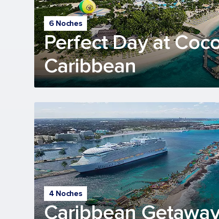
6 Noches
Perfect Day at Coc
Caribbean
4 Noches
Caribbean Getaway