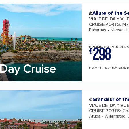
Allure of the S
VIAJE DE IDA Y VU
CRUISE PORTS
:
Mia
Bahamas
Nassau, 
298
PROMEDIO POR PER
€
Day Cruise
Precio mínimo en EUR, válido par
Grandeur of th
VIAJE DE IDA Y VU
CRUISE PORTS
:
Col
Aruba
Willemstad, 