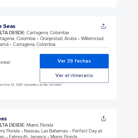
e Seas
ELTA DESDE
:
Cartagena, Colombia
tagena, Colombia
Oranjestad, Aruba
Willemstad,
namá
Cartagena, Colombia
Ver 39 fechas
SONA*
Ver el itinerario
ra Ene 23, 2028 Impuestos y tarifas incluidos.*
eas
ELTA DESDE
:
Miami, Florida
mi, Florida
Nassau, Las Bahamas
Perfect Day at
as
Falmouth, Jamaica
Miami, Florida