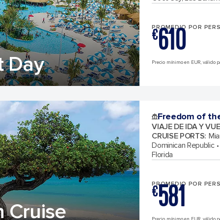
610
PROMEDIO POR PER
€
t Day
Precio mínimo en EUR, válido par
Freedom of th
VIAJE DE IDA Y VU
CRUISE PORTS
:
Mia
Dominican Republic
Florida
581
PROMEDIO POR PER
€
 Cruise
Precio mínimo en EUR, válido pa