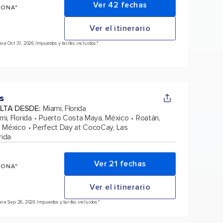
Ver 42 fechas
SONA*
Ver el itinerario
a Oct 31, 2026 Impuestos y tarifas incluidos.*
s
ELTA DESDE
:
Miami, Florida
mi, Florida
Puerto Costa Maya, México
Roatán,
 México
Perfect Day at CocoCay, Las
rida
Ver 21 fechas
SONA*
Ver el itinerario
ra Sep 26, 2026 Impuestos y tarifas incluidos.*