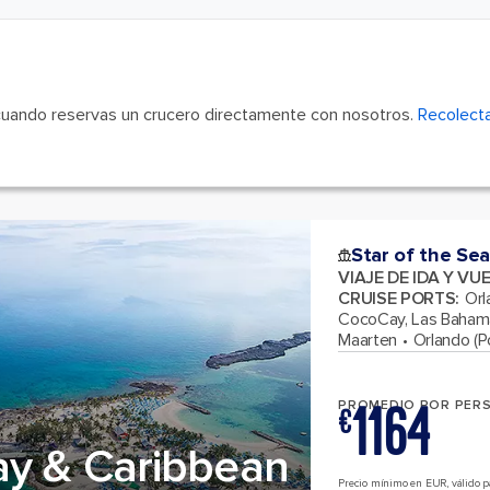
cuando reservas un crucero directamente con nosotros.
Recolecta
Star of the Sea
VIAJE DE IDA Y VU
CRUISE PORTS
:
Orl
CocoCay, Las Baham
Maarten
Orlando (Po
1164
PROMEDIO POR PER
€
ay & Caribbean
Precio mínimo en EUR, válido pa