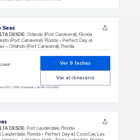
e Seas
ELTA DESDE
:
Orlando (Port Canaveral), Florida
ando (Port Canaveral), Florida
Perfect Day at
as
Orlando (Port Canaveral), Florida
Ver 9 fechas
SONA*
Ver el itinerario
a Oct 1, 2026 Impuestos y tarifas incluidos.*
eas
ELTA DESDE
:
Fort Lauderdale, Florida
t Lauderdale, Florida
Perfect Day at CocoCay, Las