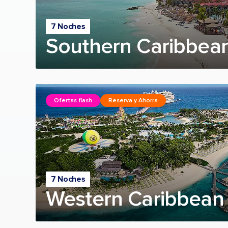
7 Noches
Southern Caribbean
Ofertas flash
Reserva y Ahorra
7 Noches
Western Caribbean 