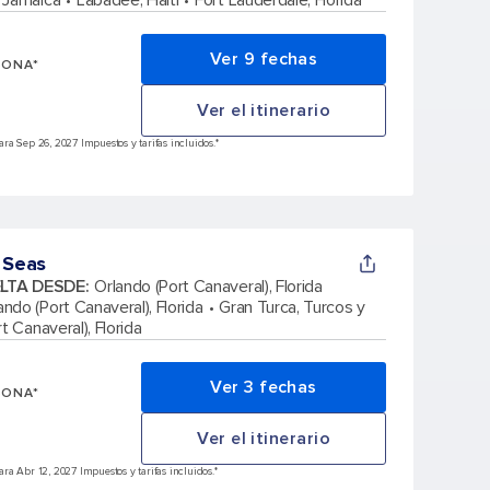
 Jamaica
Labadee, Haití
Fort Lauderdale, Florida
Ver 9 fechas
SONA*
Ver el itinerario
ra Sep 26, 2027 Impuestos y tarifas incluidos.*
 Seas
ELTA DESDE
:
Orlando (Port Canaveral), Florida
ando (Port Canaveral), Florida
Gran Turca, Turcos y
t Canaveral), Florida
Ver 3 fechas
SONA*
Ver el itinerario
a Abr 12, 2027 Impuestos y tarifas incluidos.*