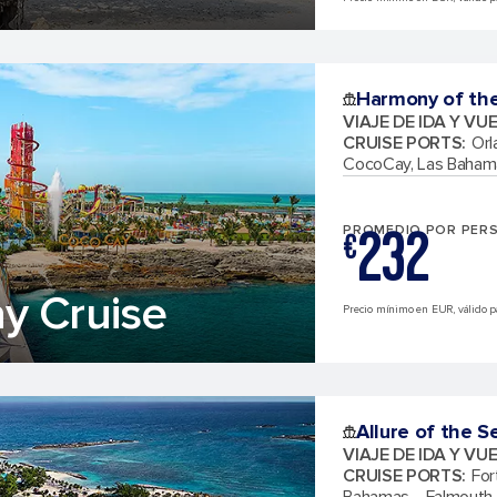
Harmony of th
VIAJE DE IDA Y VU
CRUISE PORTS
:
Orl
CocoCay, Las Baham
232
PROMEDIO POR PER
€
y Cruise
Precio mínimo en EUR, válido par
Allure of the S
VIAJE DE IDA Y VU
CRUISE PORTS
:
For