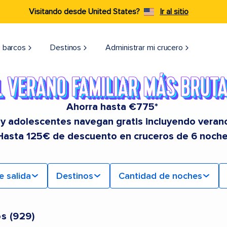
Visitando desde United States?
Ir al sitio
 barcos
Destinos
Administrar mi crucero
Ahorra hasta €775*
 y adolescentes navegan gratis incluyendo veran
Hasta 125€ de descuento en cruceros de 6 noche
e salida
Destinos
Cantidad de noches
os
(
929
)