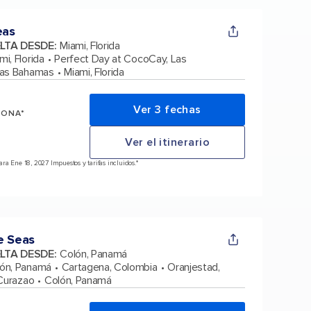
eas
ELTA DESDE
:
Miami, Florida
mi, Florida
Perfect Day at CocoCay, Las
Las Bahamas
Miami, Florida
Ver 3 fechas
SONA*
Ver el itinerario
a Ene 18, 2027 Impuestos y tarifas incluidos.*
e Seas
ELTA DESDE
:
Colón, Panamá
ón, Panamá
Cartagena, Colombia
Oranjestad,
Curazao
Colón, Panamá