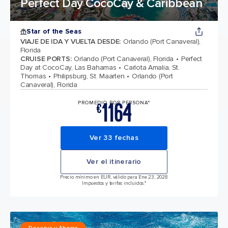
Perfect Day CocoCay & Caribbean
Star of the Seas
VIAJE DE IDA Y VUELTA DESDE
:
Orlando (Port Canaveral),
Florida
CRUISE PORTS
:
Orlando (Port Canaveral), Florida
Perfect
Day at CocoCay, Las Bahamas
Carlota Amalia, St.
Thomas
Philipsburg, St. Maarten
Orlando (Port
Canaveral), Florida
1164
PROMEDIO POR PERSONA*
€
Ver 33 fechas
Ver el itinerario
Precio mínimo en EUR, válido para Ene 23, 2028
Impuestos y tarifas incluidos.*