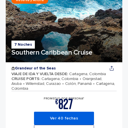
Reserva y Ahorra
7 Noches
Southern Caribbean Cruise
Grandeur of the Seas
VIAJE DE IDA Y VUELTA DESDE
:
Cartagena, Colombia
CRUISE PORTS
:
Cartagena, Colombia
Oranjestad,
Aruba
Willemstad, Curazao
Colón, Panamá
Cartagena,
Colombia
827
PROMEDIO POR PERSONA*
€
Ver 40 fechas