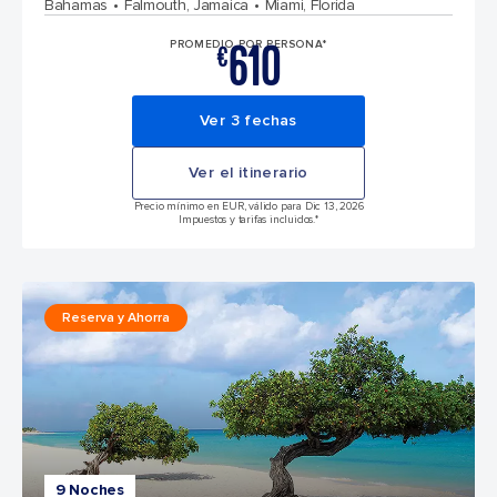
Bahamas
Falmouth, Jamaica
Miami, Florida
610
PROMEDIO POR PERSONA*
€
Ver 3 fechas
Ver el itinerario
Precio mínimo en EUR, válido para Dic 13, 2026
Impuestos y tarifas incluidos.*
Reserva y Ahorra
9 Noches