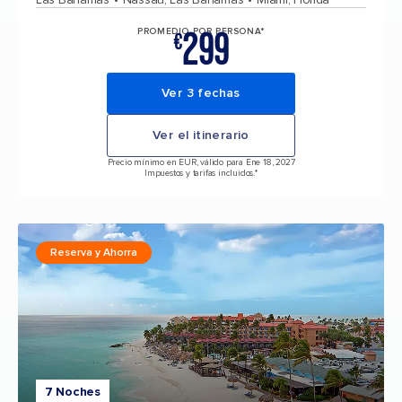
299
PROMEDIO POR PERSONA*
€
Ver 3 fechas
Ver el itinerario
Precio mínimo en EUR, válido para Ene 18, 2027
Impuestos y tarifas incluidos.*
Reserva y Ahorra
7 Noches