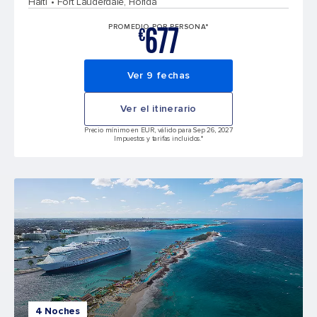
Haití
Fort Lauderdale, Florida
677
PROMEDIO POR PERSONA*
€
Ver 9 fechas
Ver el itinerario
Precio mínimo en EUR, válido para Sep 26, 2027
Impuestos y tarifas incluidos.*
4 Noches