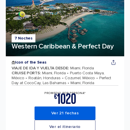
7 Noches
Western Caribbean & Perfect Day
Icon of the Seas
VIAJE DE IDA Y VUELTA DESDE
:
Miami, Florida
CRUISE PORTS
:
Miami, Florida
Puerto Costa Maya,
México
Roatán, Honduras
Cozumel, México
Perfect
Day at CocoCay, Las Bahamas
Miami, Florida
1020
PROMEDIO POR PERSONA*
€
Ver 21 fechas
Ver el itinerario