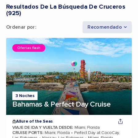
Resultados De La Búsqueda De Cruceros
(
925
)
Ordenar por
:
Recomendado
Ofertas flash
3 Noches
Bahamas & Perfect Day Cruise
Allure of the Seas
VIAJE DE IDA Y VUELTA DESDE
:
Miami, Florida
CRUISE PORTS
:
Miami, Florida
Perfect Day at CocoCay,
Las Bahamas
Nassau, Las Bahamas
Miami, Florida