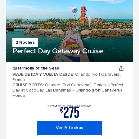
2 Noches
Perfect Day Getaway Cruise
Harmony of the Seas
VIAJE DE IDA Y VUELTA DESDE
:
Orlando (Port Canaveral),
Florida
CRUISE PORTS
:
Orlando (Port Canaveral), Florida
Perfect
Day at CocoCay, Las Bahamas
Orlando (Port Canaveral),
Florida
275
PROMEDIO POR PERSONA*
€
Ver 9 fechas