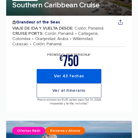
Southern Caribbean Cruise
Grandeur of the Seas
VIAJE DE IDA Y VUELTA DESDE
:
Colón, Panamá
CRUISE PORTS
:
Colón, Panamá
Cartagena,
Colombia
Oranjestad, Aruba
Willemstad,
Curazao
Colón, Panamá
750
PROMEDIO POR PERSONA*
€
Ver 43 fechas
Ver el itinerario
Precio mínimo en EUR, válido para Oct 31, 2026
Impuestos y tarifas incluidos.*
Ofertas flash
Reserva y Ahorra