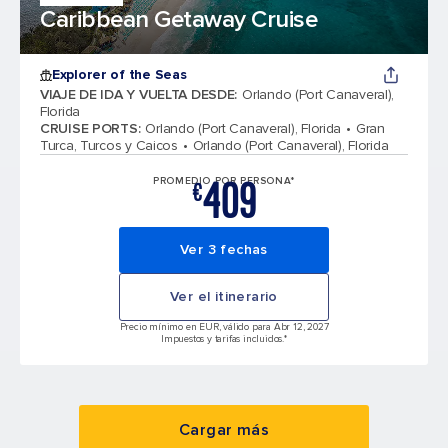
Caribbean Getaway Cruise
Explorer of the Seas
VIAJE DE IDA Y VUELTA DESDE
:
Orlando (Port Canaveral),
Florida
CRUISE PORTS
:
Orlando (Port Canaveral), Florida
Gran
Turca, Turcos y Caicos
Orlando (Port Canaveral), Florida
409
PROMEDIO POR PERSONA*
€
Ver 3 fechas
Ver el itinerario
Precio mínimo en EUR, válido para Abr 12, 2027
Impuestos y tarifas incluidos.*
Cargar más