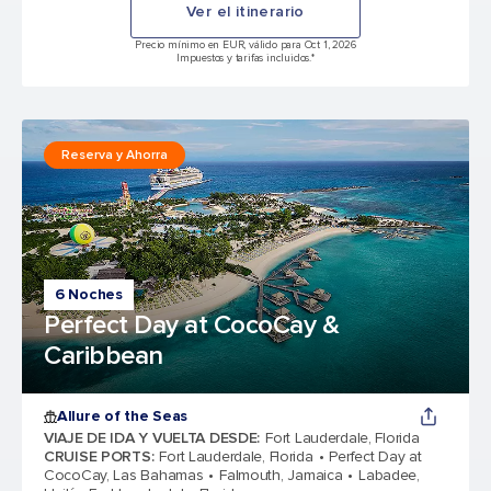
Ver el itinerario
Precio mínimo en EUR, válido para Oct 1, 2026
Impuestos y tarifas incluidos.*
Reserva y Ahorra
6 Noches
Perfect Day at CocoCay &
Caribbean
Allure of the Seas
VIAJE DE IDA Y VUELTA DESDE
:
Fort Lauderdale, Florida
CRUISE PORTS
:
Fort Lauderdale, Florida
Perfect Day at
CocoCay, Las Bahamas
Falmouth, Jamaica
Labadee,