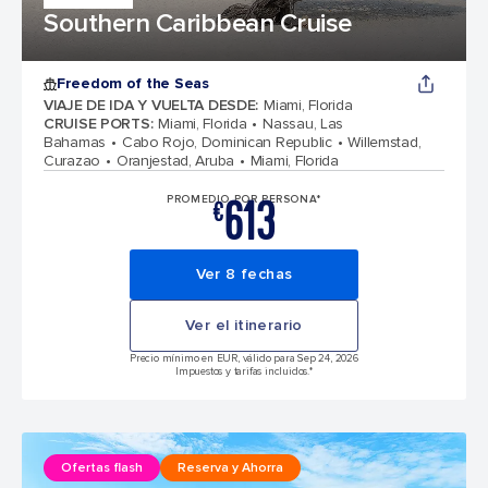
Southern Caribbean Cruise
Freedom of the Seas
VIAJE DE IDA Y VUELTA DESDE
:
Miami, Florida
CRUISE PORTS
:
Miami, Florida
Nassau, Las
Bahamas
Cabo Rojo, Dominican Republic
Willemstad,
Curazao
Oranjestad, Aruba
Miami, Florida
613
PROMEDIO POR PERSONA*
€
Ver 8 fechas
Ver el itinerario
Precio mínimo en EUR, válido para Sep 24, 2026
Impuestos y tarifas incluidos.*
Ofertas flash
Reserva y Ahorra