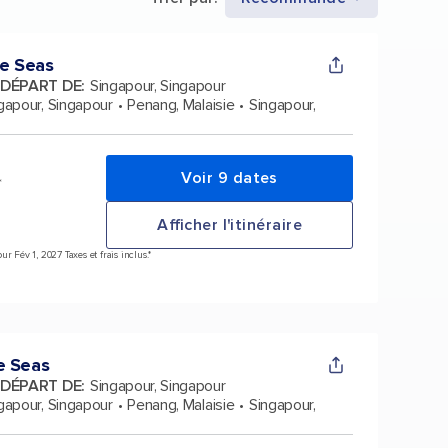
he Seas
 DÉPART DE
:
Singapour, Singapour
gapour, Singapour
Penang, Malaisie
Singapour,
Voir 9 dates
*
Afficher l'itinéraire
r Fév 1, 2027 Taxes et frais inclus.*
e Seas
 DÉPART DE
:
Singapour, Singapour
gapour, Singapour
Penang, Malaisie
Singapour,