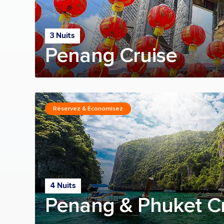
3 Nuits
Penang Cruise
Réservez & Économisez
4 Nuits
Penang & Phuket C