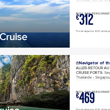
312
MOY. PAR PERSONNE
€
Prix de départ en EUR, valide po
Cruise
Navigator of t
ALLER-RETOUR AU
CRUISE PORTS
:
Sin
Thaïlande
Singapou
469
MOY. PAR PERSONNE
€
Prix de départ en EUR, valide pou