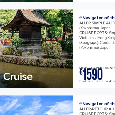
Navigator of t
ALLER SIMPLE AU 
(Yokohama), Japon
CRUISE PORTS
:
Sin
Vietnam
Hong Kong
(Seogwipo), Corée d
(Yokohama), Japon
1590
MOY. PAR PERSONNE
€
 Cruise
Prix de départ en EUR, valide pou
Navigator of t
ALLER-RETOUR AU
CRUISE PORTS
:
Sin