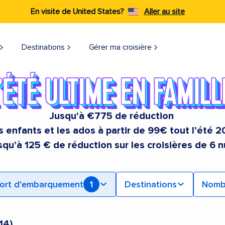
En visite de United States?
Aller au site
Destinations
Gérer ma croisière
Jusqu'à €775 de réduction
s enfants et les ados à partir de 99€ tout l’été 
squ’à 125 € de réduction sur les croisières de 6 n
ort d'embarquement
1
Destinations
Nombr
14
)