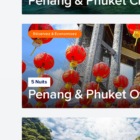
Penang & Phuket C
Réservez & Économisez
5 Nuits
Penang & Phuket O