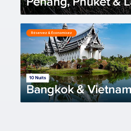
Penang, Phuket & 
Réservez & Économisez
10 Nuits
Bangkok & Vietnam