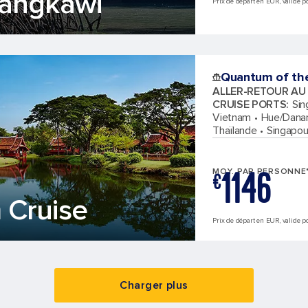
Langkawi
Prix de départ en EUR, valide pou
Quantum of th
ALLER-RETOUR AU
CRUISE PORTS
:
Sin
Vietnam
Hue/Danan
Thaïlande
Singapou
1146
MOY. PAR PERSONNE
€
 Cruise
Prix de départ en EUR, valide po
Charger plus