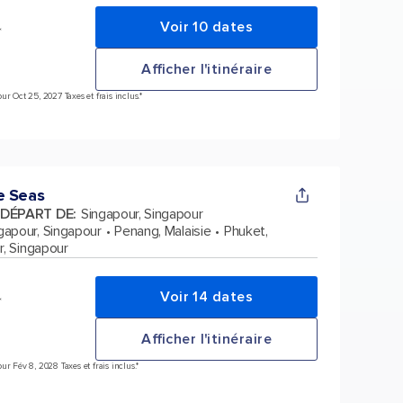
Voir 10 dates
*
Afficher l'itinéraire
r Oct 25, 2027 Taxes et frais inclus.*
e Seas
 DÉPART DE
:
Singapour, Singapour
gapour, Singapour
Penang, Malaisie
Phuket,
r, Singapour
Voir 14 dates
*
Afficher l'itinéraire
r Fév 8, 2028 Taxes et frais inclus.*