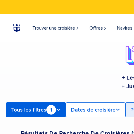
Find a Cruise | Search the Best Cruises for 2026 & 2027
Trouver une croisière
Offres
Navires
+ Le
+ Ju
Tous les filtres
1
Dates de croisière
P
Résultats De Recherche De Croisières
(