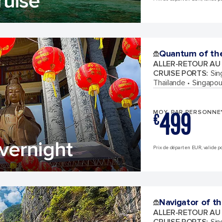
ruise
Quantum of th
ALLER-RETOUR AU
CRUISE PORTS
:
Sin
Thaïlande
Singapou
499
MOY. PAR PERSONNE
€
vernight
Prix de départ en EUR, valide po
Navigator of t
ALLER-RETOUR AU
CRUISE PORTS
:
Sin