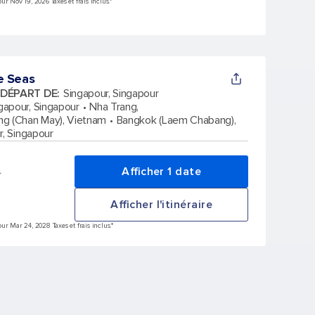
r Nov 19, 2026 Taxes et frais inclus.*
e Seas
 DÉPART DE
:
Singapour, Singapour
gapour, Singapour
Nha Trang,
g (Chan May), Vietnam
Bangkok (Laem Chabang),
r, Singapour
Afficher 1 date
*
Afficher l'itinéraire
ur Mar 24, 2028 Taxes et frais inclus.*