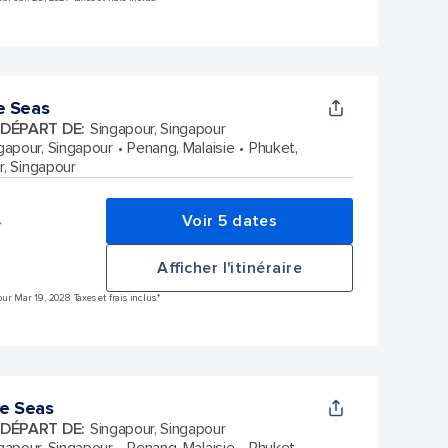
e Seas
 DÉPART DE
:
Singapour, Singapour
gapour, Singapour
Penang, Malaisie
Phuket,
r, Singapour
Voir 5 dates
*
Afficher l'itinéraire
ur Mar 19, 2028 Taxes et frais inclus.*
he Seas
 DÉPART DE
:
Singapour, Singapour
gapour, Singapour
Penang, Malaisie
Phuket,