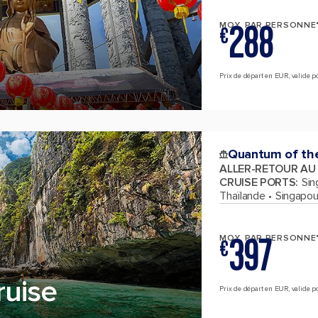
288
MOY. PAR PERSONNE
€
Prix de départ en EUR, valide pou
Quantum of th
ALLER-RETOUR AU
CRUISE PORTS
:
Sin
Thaïlande
Singapou
397
MOY. PAR PERSONNE
€
ruise
Prix de départ en EUR, valide pou