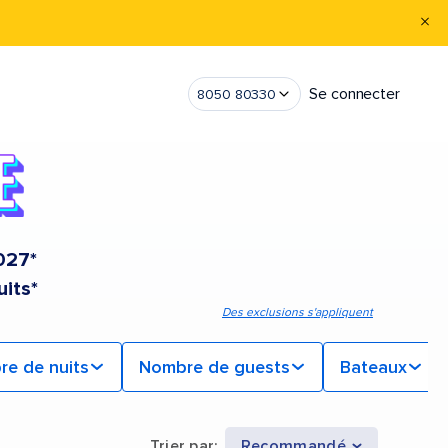
Se connecter
8050 80330
2027*
uits*
Des exclusions s'appliquent
e de nuits
Nombre de guests
Bateaux
Trier par
:
Recommandé