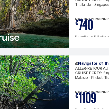
Thaïlande
Singapou
740
MOY. PAR PERSONNE
€
ruise
Prix de départ en EUR, valide pou
Navigator of t
ALLER-RETOUR AU
CRUISE PORTS
:
Sin
Malaisie
Phuket, Th
1109
MOY. PAR PERSONNE
€