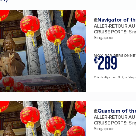
Navigator of t
ALLER-RETOUR AU
CRUISE PORTS
:
Sin
Singapour
289
MOY. PAR PERSONNE
€
Prix de départ en EUR, valide pou
Quantum of th
ALLER-RETOUR AU
CRUISE PORTS
:
Sin
Singapour