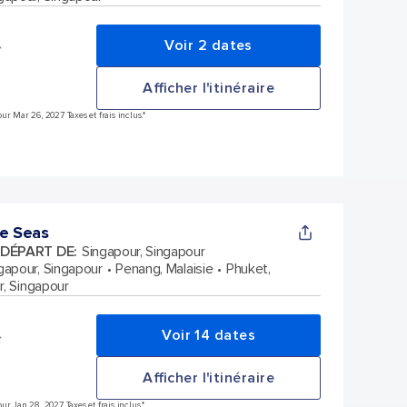
Voir 2 dates
*
Afficher l'itinéraire
ur Mar 26, 2027 Taxes et frais inclus.*
he Seas
 DÉPART DE
:
Singapour, Singapour
gapour, Singapour
Penang, Malaisie
Phuket,
r, Singapour
Voir 14 dates
*
Afficher l'itinéraire
r Jan 28, 2027 Taxes et frais inclus.*