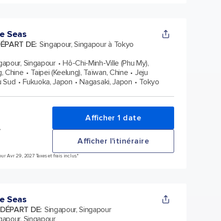
he Seas
DÉPART DE
:
Singapour, Singapour à Tokyo
gapour, Singapour
Hô-Chi-Minh-Ville (Phu My),
, Chine
Taipei (Keelung), Taïwan, Chine
Jeju
u Sud
Fukuoka, Japon
Nagasaki, Japon
Tokyo
Afficher 1 date
*
Afficher l'itinéraire
r Avr 29, 2027 Taxes et frais inclus.*
he Seas
 DÉPART DE
:
Singapour, Singapour
gapour, Singapour