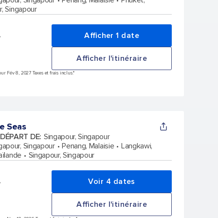
r, Singapour
Afficher 1 date
*
Afficher l'itinéraire
r Fév 8, 2027 Taxes et frais inclus.*
he Seas
 DÉPART DE
:
Singapour, Singapour
gapour, Singapour
Penang, Malaisie
Langkawi,
aïlande
Singapour, Singapour
Voir 4 dates
*
Afficher l'itinéraire