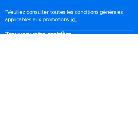
*Veuillez consulter toutes les conditions générales
applicables aux promotions
ici.
.
Trouvez votre croisière
Croisières de dernière minute
Croisières de week-end
Black Friday et Cyber Monday
Croisières de vacances
2026-2027 croisières
Les plus grands navires de croisière
Vacances en famille
Ports de croisière à proximité
Mariages Royal
Croisières thématiques
Voyage de groupe​
Accessibilité à bord​
Destinations
Ports populaires