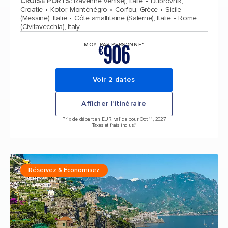
CRUISE PORTS
:
Ravenne Venise), Italie
Dubrovnik,
Croatie
Kotor, Monténégro
Corfou, Grèce
Sicile
(Messine), Italie
Côte amalfitaine (Salerne), Italie
Rome
(Civitavecchia), Italy
906
MOY. PAR PERSONNE*
€
Voir 2 dates
Afficher l'itinéraire
Prix de départ en EUR, valide pour Oct 11, 2027
Taxes et frais inclus.*
Réservez & Économisez