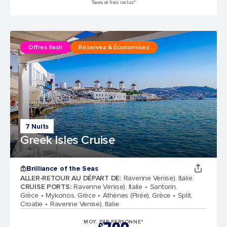
Taxes et frais inclus.*
Offres flash
Réservez & Économisez
7 Nuits
Greek Isles Cruise
Brilliance of the Seas
ALLER-RETOUR AU DÉPART DE
:
Ravenne Venise), Italie
CRUISE PORTS
:
Ravenne Venise), Italie
Santorin,
Grèce
Mykonos, Grèce
Athènes (Pirée), Grèce
Split,
Croatie
Ravenne Venise), Italie
MOY. PAR PERSONNE*