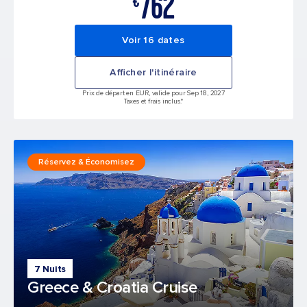
762
€
Voir 16 dates
Afficher l'itinéraire
Prix de départ en EUR, valide pour Sep 18, 2027
Taxes et frais inclus.*
Réservez & Économisez
7 Nuits
Greece & Croatia Cruise