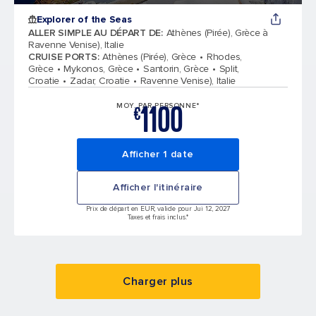
Explorer of the Seas
ALLER SIMPLE AU DÉPART DE
:
Athènes (Pirée), Grèce à
Ravenne Venise), Italie
CRUISE PORTS
:
Athènes (Pirée), Grèce
Rhodes,
Grèce
Mykonos, Grèce
Santorin, Grèce
Split,
Croatie
Zadar, Croatie
Ravenne Venise), Italie
1100
MOY. PAR PERSONNE*
€
Afficher 1 date
Afficher l'itinéraire
Prix de départ en EUR, valide pour Jui 12, 2027
Taxes et frais inclus.*
Charger plus