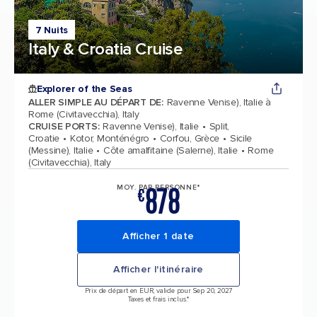
7 Nuits
Italy & Croatia Cruise
Explorer of the Seas
ALLER SIMPLE AU DÉPART DE
:
Ravenne Venise), Italie à
Rome (Civitavecchia), Italy
CRUISE PORTS
:
Ravenne Venise), Italie
Split,
Croatie
Kotor, Monténégro
Corfou, Grèce
Sicile
(Messine), Italie
Côte amalfitaine (Salerne), Italie
Rome
(Civitavecchia), Italy
878
MOY. PAR PERSONNE*
€
Afficher 1 date
Afficher l'itinéraire
Prix de départ en EUR, valide pour Sep 20, 2027
Taxes et frais inclus.*