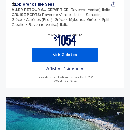
Explorer of the Seas
ALLER-RETOUR AU DÉPART DE
:
Ravenne Venise), Italie
CRUISE PORTS
:
Ravenne Venise), Italie
Santorin,
Grèce
Athènes (Pirée), Grèce
Mykonos, Grèce
Split,
Croatie
Ravenne Venise), Italie
1054
MOY. PAR PERSONNE*
€
Voir 2 dates
Afficher l'itinéraire
Prix de départ en EUR, valide pour Oct 3, 2026
Taxes et frais inclus.*