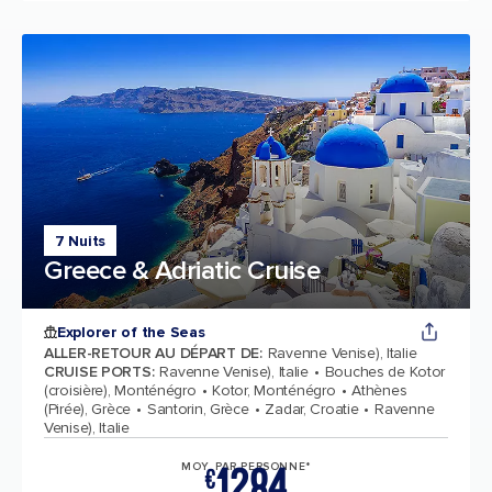
7 Nuits
Greece & Adriatic Cruise
Explorer of the Seas
ALLER-RETOUR AU DÉPART DE
:
Ravenne Venise), Italie
CRUISE PORTS
:
Ravenne Venise), Italie
Bouches de Kotor
(croisière), Monténégro
Kotor, Monténégro
Athènes
(Pirée), Grèce
Santorin, Grèce
Zadar, Croatie
Ravenne
Venise), Italie
1284
MOY. PAR PERSONNE*
€