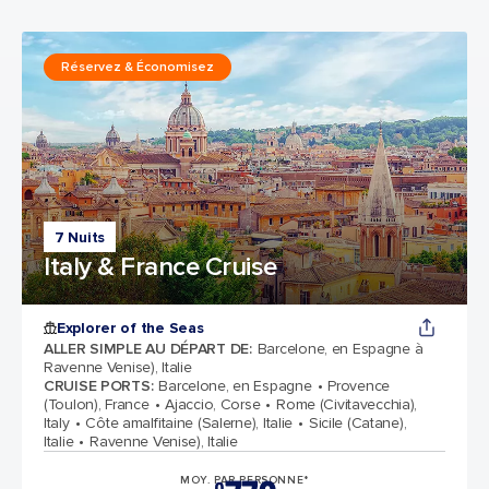
Réservez & Économisez
7 Nuits
Italy & France Cruise
Explorer of the Seas
ALLER SIMPLE AU DÉPART DE
:
Barcelone, en Espagne à
Ravenne Venise), Italie
CRUISE PORTS
:
Barcelone, en Espagne
Provence
(Toulon), France
Ajaccio, Corse
Rome (Civitavecchia),
Italy
Côte amalfitaine (Salerne), Italie
Sicile (Catane),
Italie
Ravenne Venise), Italie
MOY. PAR PERSONNE*