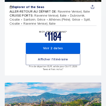
Explorer of the Seas
ALLER-RETOUR AU DÉPART DE
:
Ravenne Venise), Italie
CRUISE PORTS
:
Ravenne Venise), Italie
Dubrovnik,
Croatie
Santorin, Grèce
Athènes (Pirée), Grèce
Split,
Croatie
Ravenne Venise), Italie
1184
MOY. PAR PERSONNE*
€
Voir 2 dates
Afficher l'itinéraire
Prix de départ en EUR, valide pour Oct 17, 2026
Taxes et frais inclus.*