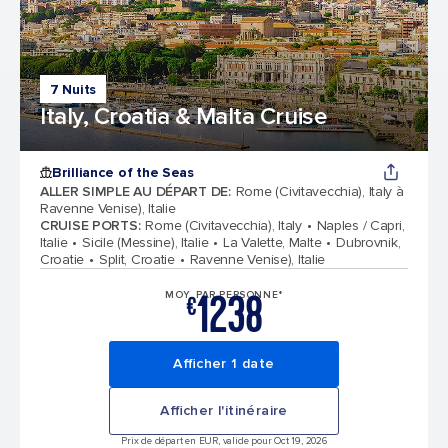
7 Nuits
Italy, Croatia & Malta Cruise
Brilliance of the Seas
ALLER SIMPLE AU DÉPART DE
:
Rome (Civitavecchia), Italy à
Ravenne Venise), Italie
CRUISE PORTS
:
Rome (Civitavecchia), Italy
Naples / Capri,
Italie
Sicile (Messine), Italie
La Valette, Malte
Dubrovnik,
Croatie
Split, Croatie
Ravenne Venise), Italie
1238
MOY. PAR PERSONNE*
€
Afficher 1 date
Afficher l'itinéraire
Prix de départ en EUR, valide pour Oct 19, 2026