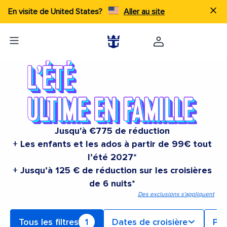
En visite de United States?
Aller au site
Jusqu'à €775 de réduction
+ Les enfants et les ados à partir de 99€ tout
l’été 2027*
+ Jusqu’à 125 € de réduction sur les croisières
de 6 nuits*
Des exclusions s'appliquent
Tous les filtres
1
Dates de croisière
Po