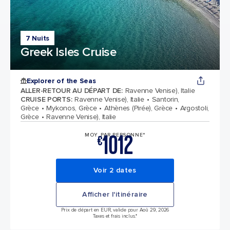
7 Nuits
Greek Isles Cruise
Explorer of the Seas
ALLER-RETOUR AU DÉPART DE
:
Ravenne Venise), Italie
CRUISE PORTS
:
Ravenne Venise), Italie
Santorin,
Grèce
Mykonos, Grèce
Athènes (Pirée), Grèce
Argostoli,
Grèce
Ravenne Venise), Italie
1012
MOY. PAR PERSONNE*
€
Voir 2 dates
Afficher l'itinéraire
Prix de départ en EUR, valide pour Aoû 29, 2026
Taxes et frais inclus.*