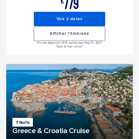
779
€
Voir 2 dates
Afficher l'itinéraire
Prix de départ en EUR, valide pour Sep 13, 2027
Taxes et frais inclus.*
7 Nuits
Greece & Croatia Cruise