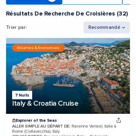
Résultats De Recherche De Croisières
(
32
)
Trier par
:
Recommandé
Réservez & Économisez
7 Nuits
Italy & Croatia Cruise
Explorer of the Seas
ALLER SIMPLE AU DÉPART DE
:
Ravenne Venise), Italie à
Rome (Civitavecchia), Italy